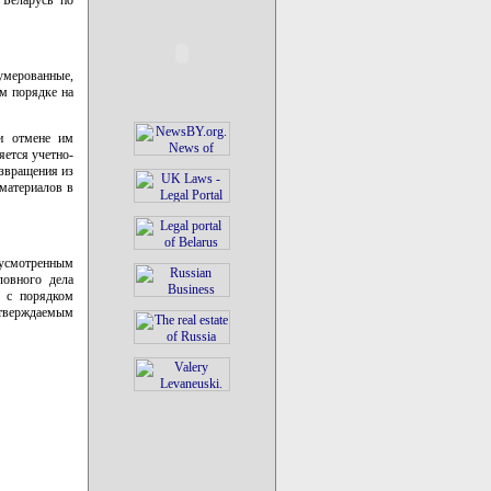
умерованные,
м порядке на
ри отмене им
яется учетно-
озвращения из
материалов в
едусмотренным
ловного дела
и с порядком
утверждаемым