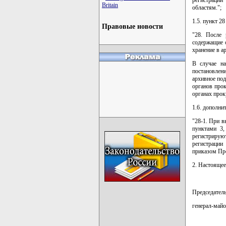
Britain
областям.";
1.5. пункт 2
Правовые новости
"28. После 
содержащие 
хранение в а
В случае на
постановлени
архивное под
органов про
органах прок
1.6. дополн
"28-1. При в
пунктами 3,
регистрирую
регистрации
приказом Пре
2. Настоящее
Председател
генерал-ма