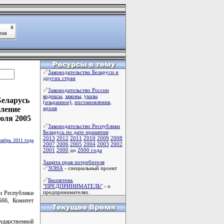
Законодательство Беларуси и
других стран
Законодательство России
кодексы
,
законы
,
указы
Беларусь
(изьранное)
,
постановления
,
вление
архив
юля 2005
Законодательство Республики
Беларусь по дате принятия
:
2013
2012
2011
2010
2009
2008
оябрь 2011 года
2007
2006
2005
2004
2003
2002
2001
2000
до
2000 года
Защита прав потребителя
ЗОНА
- специальный проект
Бюллетень
"ПРЕДПРИНИМАТЕЛЬ"
- о
предпринимателях.
ти Республики
66, Комитет
ударственной