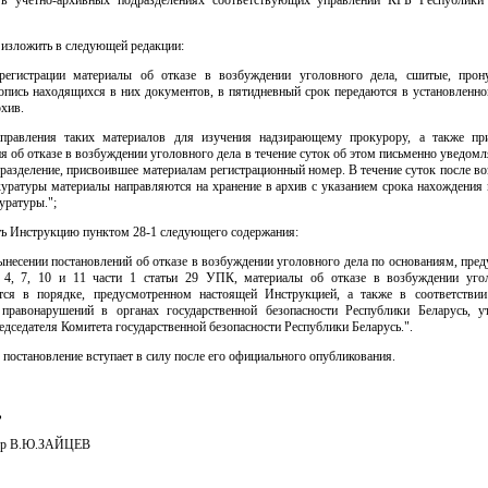
8 изложить в следующей редакции:
регистрации материалы об отказе в возбуждении уголовного дела, сшитые, прон
опись находящихся в них документов, в пятидневный срок передаются в установленно
рхив.
правления таких материалов для изучения надзирающему прокурору, а также п
я об отказе в возбуждении уголовного дела в течение суток об этом письменно уведомл
разделение, присвоившее материалам регистрационный номер. В течение суток после в
куратуры материалы направляются на хранение в архив с указанием срока нахождения 
уратуры.";
ить Инструкцию пунктом 28-1 следующего содержания:
ынесении постановлений об отказе в возбуждении уголовного дела по основаниям, пр
 4, 7, 10 и 11 части 1 статьи 29 УПК, материалы об отказе в возбуждении уго
тся в порядке, предусмотренном настоящей Инструкцией, а также в соответстви
 правонарушений в органах государственной безопасности Республики Беларусь, 
дседателя Комитета государственной безопасности Республики Беларусь.".
 постановление вступает в силу после его официального опубликования.
ь
йор В.Ю.ЗАЙЦЕВ