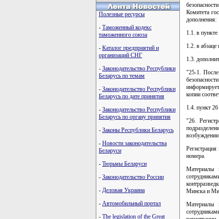
безопасност
Комитета гос
Полезные ресурсы
дополнения:
-
Таможенный кодекс
1.1. в пункт
таможенного союза
1.2. в абзац
-
Каталог предприятий и
организаций СНГ
1.3. дополн
-
Законодательство Республики
"25-1. Посл
Беларусь по темам
безопасност
информирует
-
Законодательство Республики
копии соотве
Беларусь по дате принятия
1.4. пункт 2
-
Законодательство Республики
Беларусь по органу принятия
"26. Регист
подразделени
-
Законы Республики Беларусь
возбуждении 
-
Новости законодательства
Регистрация
Беларуси
номера.
-
Тюрьмы Беларуси
Материалы 
сотрудникам
-
Законодательство России
контрразвед
-
Деловая Украина
Минска и Мин
-
Автомобильный портал
Материалы 
сотрудникам
-
The legislation of the Great
регистрации