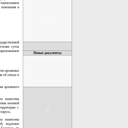
становлением
е изменения и
ударственной
ечение суток
 приложением
Новые документы
тно-архивных
я об отказе в
ия архивного
ла вынесены
ения военной
ерритории г.
ларусь.
ла вынесены
ей, подлежат
 Беларусь по