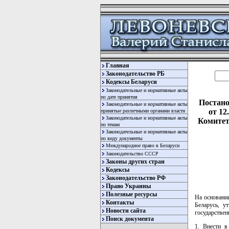
Главная
Законодательство РБ
Кодексы Беларуси
Законодательные и нормативные акты
по дате принятия
Постано
Законодательные и нормативные акты
от 12
принятые различными органами власти
Законодательные и нормативные акты
Комитет
по темам
Законодательные и нормативные акты
по виду документы
Международное право в Беларуси
Законодательство СССР
Законы других стран
Кодексы
Законодательство РФ
Право Украины
Полезные ресурсы
На основании
Контакты
Беларусь, у
Новости сайта
государстве
Поиск документа
1. Внести в