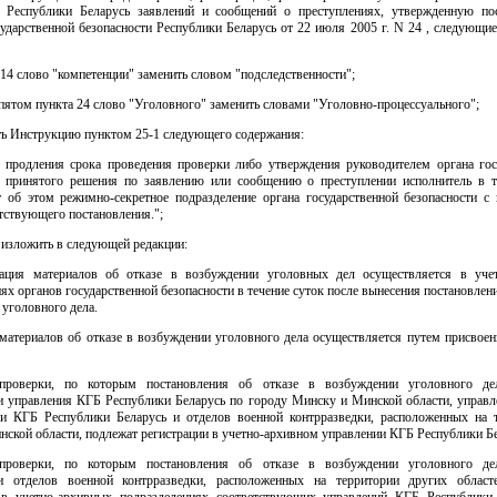
и Республики Беларусь заявлений и сообщений о преступлениях, утвержденную по
ударственной безопасности Республики Беларусь от 22 июля 2005 г. N 24 , следующи
е 14 слово "компетенции" заменить словом "подследственности";
е пятом пункта 24 слово "Уголовного" заменить словами "Уголовно-процессуального";
ить Инструкцию пунктом 25-1 следующего содержания:
е продления срока проведения проверки либо утверждения руководителем органа гос
и принятого решения по заявлению или сообщению о преступлении исполнитель в т
 об этом режимно-секретное подразделение органа государственной безопасности с
тствующего постановления.";
6 изложить в следующей редакции:
рация материалов об отказе в возбуждении уголовных дел осуществляется в уче
ях органов государственной безопасности в течение суток после вынесения постановлени
уголовного дела.
 материалов об отказе в возбуждении уголовного дела осуществляется путем присвоен
проверки, по которым постановления об отказе в возбуждении уголовного де
и управления КГБ Республики Беларусь по городу Минску и Минской области, управл
ки КГБ Республики Беларусь и отделов военной контрразведки, расположенных на т
ской области, подлежат регистрации в учетно-архивном управлении КГБ Республики Бе
проверки, по которым постановления об отказе в возбуждении уголовного де
и отделов военной контрразведки, расположенных на территории других област
 в учетно-архивных подразделениях соответствующих управлений КГБ Республики