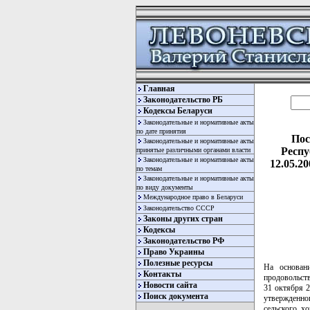
Главная
Законодательство РБ
Кодексы Беларуси
Законодательные и нормативные акты
по дате принятия
Пос
Законодательные и нормативные акты
Респу
принятые различными органами власти
Законодательные и нормативные акты
12.05.2
по темам
Законодательные и нормативные акты
по виду документы
Международное право в Беларуси
Законодательство СССР
Законы других стран
Кодексы
Законодательство РФ
Право Украины
Полезные ресурсы
На основан
Контакты
продовольст
Новости сайта
31 октября 2
Поиск документа
утвержденно
сельского х