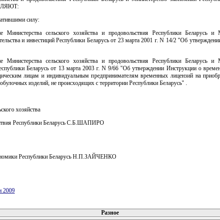
ЛЯЮТ:
ратившими силу:
ие Министерства сельского хозяйства и продовольствия Республики Беларусь и 
ельства и инвестиций Республики Беларусь от 23 марта 2001 г. N 14/2 "Об утвержден
ие Министерства сельского хозяйства и продовольствия Республики Беларусь и 
еспублики Беларусь от 13 марта 2003 г. N 9/66 "Об утверждении Инструкции о време
ическим лицам и индивидуальным предпринимателям временных лицензий на приобр
обулочных изделий, не происходящих с территории Республики Беларусь" .
ского хозяйства
ствия Республики Беларусь С.Б.ШАПИРО
номики Республики Беларусь Н.П.ЗАЙЧЕНКО
и 2009
 документов
Разное