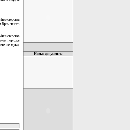
Министерства
ии Временного
Министерства
нном порядке
етение муки,
Новые документы