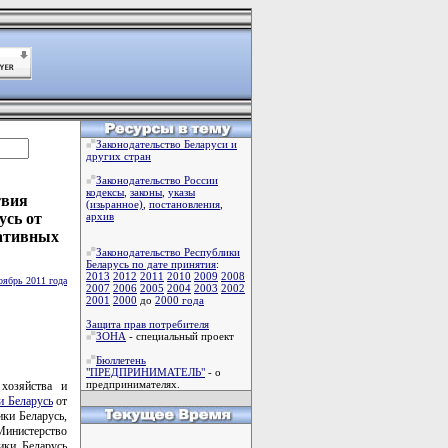
Законодательство Беларуси и
других стран
Законодательство России
кодексы
,
законы
,
указы
твия
(изьранное)
,
постановления
,
усь от
архив
мативных
Законодательство Республики
Беларусь по дате принятия
:
2013
2012
2011
2010
2009
2008
оябрь 2011 года
2007
2006
2005
2004
2003
2002
2001
2000
до
2000 года
Защита прав потребителя
ЗОНА
- специальный проект
Бюллетень
"ПРЕДПРИНИМАТЕЛЬ"
- о
предпринимателях.
хозяйства и
и Беларусь
от
ики Беларусь,
Министерство
ики Беларусь