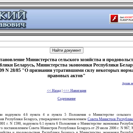
тановление Министерства сельского хозяйства и продовольс
блики Беларусь, Министерства экономики Республики Белар
009 N 28/85 "О признании утратившими силу некоторых нор
правовых актов"
Архив н
<< Назад
|
<<< Навигация
Содержание
ии подпункта 4.6 пункта 4 и пункта 5 Положения о Министерстве сельского 
вия Республики Беларусь, утвержденного постановлением
Совета Министров Республик
001 г. N 1590, подпункта 6.1 пункта 6 Положения о Министерстве экономики Республ
го постановлением Совета Министров Республики Беларусь от 29 июля 2006 г. N 967, 
озяйства и продовольствия Республики Беларусь и Министерство экономики Республ