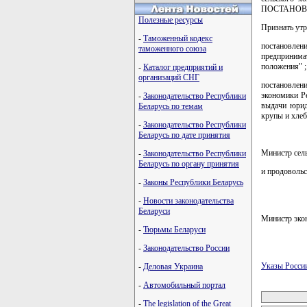
ПОСТАНОВ
Полезные ресурсы
Признать ут
-
Таможенный кодекс
постановлен
таможенного союза
предпринимат
положения" ;
-
Каталог предприятий и
организаций СНГ
постановлен
экономики Р
-
Законодательство Республики
выдачи юрид
Беларусь по темам
крупы и хлеб
-
Законодательство Республики
Беларусь по дате принятия
Министр сель
-
Законодательство Республики
Беларусь по органу принятия
и продоволь
-
Законы Республики Беларусь
-
Новости законодательства
Беларуси
Министр эко
-
Тюрьмы Беларуси
-
Законодательство России
Указы Росси
-
Деловая Украина
карта новых
-
Автомобильный портал
-
The legislation of the Great