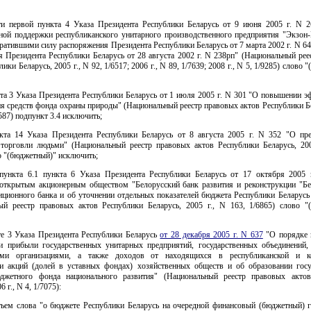
сти первой пункта 4 Указа Президента Республики Беларусь от 9 июня 2005 г. N 
нной поддержки республиканского унитарного производственного предприятия "Экзон-
ратившими силу распоряжения Президента Республики Беларусь от 7 марта 2002 г. N 64
я Президента Республики Беларусь от 28 августа 2002 г. N 238рп" (Национальный рее
ики Беларусь, 2005 г., N 92, 1/6517; 2006 г., N 89, 1/7639; 2008 г., N 5, 1/9285) слово
кта 3 Указа Президента Республики Беларусь от 1 июля 2005 г. N 301 "О повышении 
я средств фонда охраны природы" (Национальный реестр правовых актов Республики Б
6587) подпункт 3.4 исключить;
нкта 14 Указа Президента Республики Беларусь от 8 августа 2005 г. N 352 "О пр
 торговли людьми" (Национальный реестр правовых актов Республики Беларусь, 200
о "(бюджетный)" исключить;
дпункта 6.1 пункта 6 Указа Президента Республики Беларусь от 17 октября 2005
открытым акционерным обществом "Белорусский банк развития и реконструкции "Бе
иционного банка и об уточнении отдельных показателей бюджета Республики Беларусь
ый реестр правовых актов Республики Беларусь, 2005 г., N 163, 1/6865) слово "
кте 3 Указа Президента Республики Беларусь
от 28 декабря 2005 г. N 637
"О порядке 
и прибыли государственных унитарных предприятий, государственных объединений
ими организациями, а также доходов от находящихся в республиканской и к
ти акций (долей в уставных фондах) хозяйственных обществ и об образовании госу
джетного фонда национального развития" (Национальный реестр правовых акто
6 г., N 4, 1/7075):
етьем слова "о бюджете Республики Беларусь на очередной финансовый (бюджетный) г