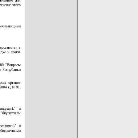
овленном для
течение этого
спечивающими
едставляет в
дке и сроки,
180 "Вопросы
в Республики
осах органов
004 г., N 91,
зациям)," и
 "бюджетным
зациями)" и
"бюджетными