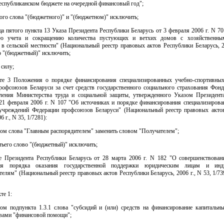
еспубликанском бюджете на очередной финансовый год";
того слова "(бюджетного)" и "(бюджетном)" исключить;
аца пятого пункта 13 Указа Президента Республики Беларусь от 3 февраля 2006 г. N 7
ию учета и сокращению количества пустующих и ветхих домов с хозяйственн
в сельской местности" (Национальный реестр правовых актов Республики Беларусь, 2
о "(бюджетный)" исключить;
 силу;
кте 3 Положения о порядке финансирования специализированных учебно-спортивны
рофсоюзов Беларуси за счет средств государственного социального страхования Фонд
ления Министерства труда и социальной защиты, утвержденного Указом Президент
 21 февраля 2006 г. N 107 "Об источниках и порядке финансирования специализирова
учреждений Федерации профсоюзов Беларуси" (Национальный реестр правовых акто
6 г., N 35, 1/7281):
вом слова "Главным распорядителем" заменить словом "Получателем";
етьего слово "(бюджетный)" исключить;
зе Президента Республики Беларусь от 28 марта 2006 г. N 182 "О совершенствован
ния порядка оказания государственной поддержки юридическим лицам и инд
елям" (Национальный реестр правовых актов Республики Беларусь, 2006 г., N 53, 1/739
кте 1:
том подпункта 1.3.1 слова "субсидий и (или) средств на финансирование капитальн
овами "финансовой помощи";