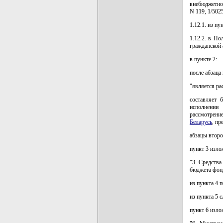
внебюджетног
N 119, 1/5025
1.12.1. из п
1.12.2. в П
гражданской
в пункте 2:
после абзаца
"является ра
составляет
исполнении
рассмотрение
Беларусь
, п
абзацы второ
пункт 3 изло
"3. Средства
бюджета фонд
из пункта 4 
из пункта 5 
пункт 6 изло