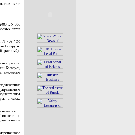
авовых актов
2003 г. N 336
авовых актов
г. N 408 "Об
ки Беларусь"
(бюджетный)"
овании работы
ки Беларусь,
ем, внесенным
 подлежавшие
управлениям
 осуществляют
усь, а также
ловами "счета
 финансов по
уществляется
ударственного