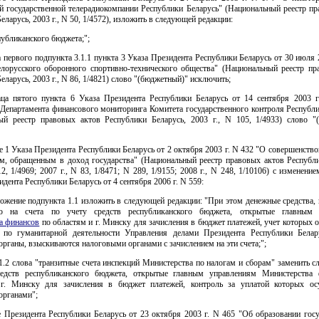
й государственной телерадиокомпании Республики Беларусь" (Национальный реестр пр
еларусь, 2003 г., N 50, 1/4572), изложить в следующей редакции:
публиканского бюджета;";
ца первого подпункта 3.1.1 пункта 3 Указа Президента Республики Беларусь от 30 июля 
лорусского оборонного спортивно-технического общества" (Национальный реестр пр
еларусь, 2003 г., N 86, 1/4821) слово "(бюджетный)" исключить;
заца пятого пункта 6 Указа Президента Республики Беларусь от 14 сентября 2003 
 Департамента финансового мониторинга Комитета государственного контроля Республи
ый реестр правовых актов Республики Беларусь, 2003 г., N 105, 1/4933) слово "
те 1 Указа Президента Республики Беларусь от 2 октября 2003 г. N 432 "О совершенств
м, обращенным в доход государства" (Национальный реестр правовых актов Республи
12, 1/4969; 2007 г., N 83, 1/8471; N 289, 1/9155; 2008 г., N 248, 1/10106) с изменени
дента Республики Беларусь от 4 сентября 2006 г. N 559:
ложение подпункта 1.1 изложить в следующей редакции: "При этом денежные средства,
ию на счета по учету средств республиканского бюджета, открытые главным 
а финансов
по областям и г. Минску для зачисления в бюджет платежей, учет которых
 по гуманитарной деятельности Управления делами Президента Республики Белар
рганы, взыскиваются налоговыми органами с зачислением на эти счета;";
1.2 слова "транзитные счета инспекций Министерства по налогам и сборам" заменить с
едств республиканского бюджета, открытые главным управлениям Министерства
г. Минску для зачисления в бюджет платежей, контроль за уплатой которых ос
органами";
е Президента Республики Беларусь от 23 октября 2003 г. N 465 "Об образовании гос