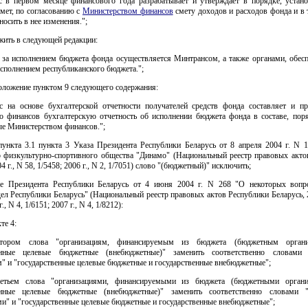
с в первом месяце финансового года разрабатывает и утверждает в порядке, устан
мет, по согласованию с
Министерством финансов
смету доходов и расходов фонда и в 
носить в нее изменения.";
жить в следующей редакции:
ь за исполнением бюджета фонда осуществляется Минтрансом, а также органами, обе
исполнением республиканского бюджета.";
оложение пунктом 9 следующего содержания:
с на основе бухгалтерской отчетности получателей средств фонда составляет и пр
о финансов бухгалтерскую отчетность об исполнении бюджета фонда в составе, поря
ые Министерством финансов.";
дпункта 3.1 пункта 3 Указа Президента Республики Беларусь от 8 апреля 2004 г. N 
о физкультурно-спортивного общества "Динамо" (Национальный реестр правовых акто
4 г., N 58, 1/5458; 2006 г., N 2, 1/7051) слово "(бюджетный)" исключить;
зе Президента Республики Беларусь от 4 июня 2004 г. N 268 "О некоторых вопр
ел Республики Беларусь" (Национальный реестр правовых актов Республики Беларусь, 2
., N 4, 1/6151; 2007 г., N 4, 1/8212):
кте 4:
тором слова "организациям, финансируемым из бюджета (бюджетным органи
венные целевые бюджетные (внебюджетные)" заменить соответственно словами
" и "государственные целевые бюджетные и государственные внебюджетные";
ретьем слова "организациями, финансируемыми из бюджета (бюджетными органи
венные целевые бюджетные (внебюджетные)" заменить соответственно словами 
и" и "государственные целевые бюджетные и государственные внебюджетные";