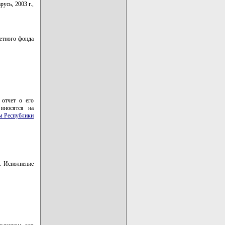
усь, 2003 г.,
етного фонда
отчет о его
вносятся на
м Республики
е. Исполнение