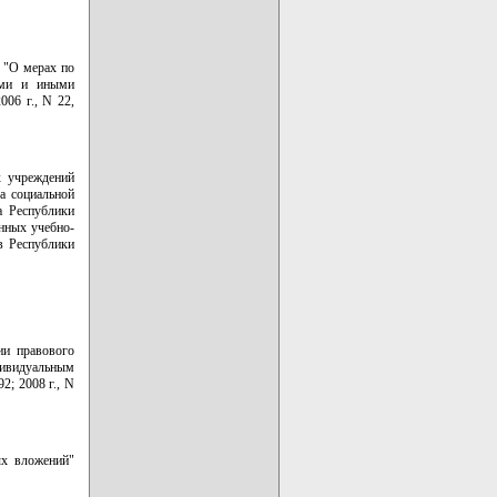
0 "О мерах по
ыми и иными
006 г., N 22,
х учреждений
а социальной
а Республики
нных учебно-
в Республики
ии правового
ивидуальным
2; 2008 г., N
ых вложений"