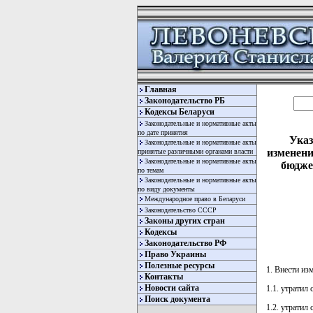
Главная
Законодательство РБ
Кодексы Беларуси
Законодательные и нормативные акты
по дате принятия
Указ
Законодательные и нормативные акты
изменени
принятые различными органами власти
Законодательные и нормативные акты
бюдже
по темам
Законодательные и нормативные акты
по виду документы
Международное право в Беларуси
Законодательство СССР
Законы других стран
Кодексы
Законодательство РФ
Право Украины
Полезные ресурсы
1. Внести из
Контакты
Новости сайта
1.1. утратил 
Поиск документа
1.2. утратил 