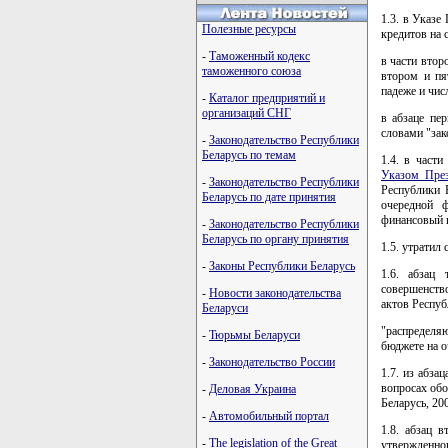
1.3. в Указе
Полезные ресурсы
кредитов на 
-
Таможенный кодекс
в части втор
таможенного союза
втором и пя
падеже и чис
-
Каталог предприятий и
организаций СНГ
в абзаце пе
словами "зак
-
Законодательство Республики
Беларусь по темам
1.4. в част
Указом През
-
Законодательство Республики
Республики Б
Беларусь по дате принятия
очередной 
финансовый 
-
Законодательство Республики
Беларусь по органу принятия
1.5. утратил 
-
Законы Республики Беларусь
1.6. абзац
совершенств
-
Новости законодательства
актов Респуб
Беларуси
"распределя
-
Тюрьмы Беларуси
бюджете на о
-
Законодательство России
1.7. из абза
вопросах обо
-
Деловая Украина
Беларусь, 20
-
Автомобильный портал
1.8. абзац 
-
The legislation of the Great
утвержденно