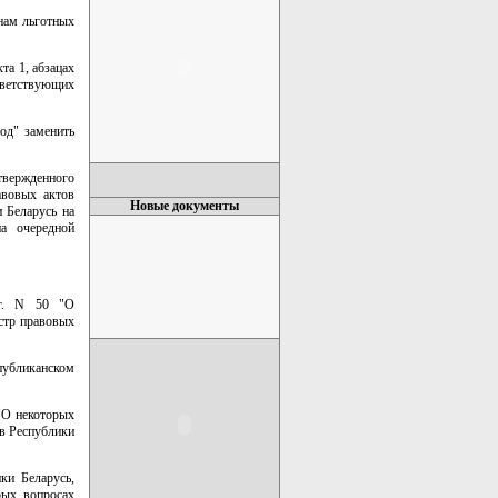
анам льготных
та 1, абзацах
тветствующих
од" заменить
твержденного
авовых актов
Новые документы
и Беларусь на
а очередной
г. N 50 "О
стр правовых
публиканском
 "О некоторых
ов Республики
ки Беларусь,
рых вопросах