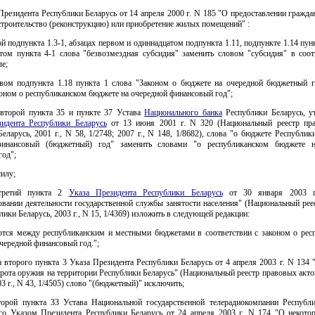
 Президента Республики Беларусь от 14 апреля 2000 г. N 185 "О предоставлении гражд
строительство (реконструкцию) или приобретение жилых помещений" :
ой подпункта 1.3-1, абзацах первом и одиннадцатом подпункта 1.11, подпункте 1.14 пунк
том пункта 4-1 слова "безвозмездная субсидия" заменить словом "субсидия" в соо
ле;
рвом подпункта 1.18 пункта 1 слова "Законом о бюджете на очередной бюджетный г
оном о республиканском бюджете на очередной финансовый год";
и второй пункта 35 и пункте 37 Устава
Национального банка
Республики Беларусь, у
идента Республики Беларусь
от 13 июня 2001 г. N 320 (Национальный реестр пр
еларусь, 2001 г., N 58, 1/2748; 2007 г., N 148, 1/8682), слова "о бюджете Республик
финансовый (бюджетный) год" заменить словами "о республиканском бюджете н
год";
силу;
 третий пункта 2
Указа Президента Республики Беларусь
от 30 января 2003 
овании деятельности государственной службы занятости населения" (Национальный рее
лики Беларусь, 2003 г., N 15, 1/4369) изложить в следующей редакции:
ются между республиканским и местными бюджетами в соответствии с законом о рес
чередной финансовый год.";
ца второго пункта 3 Указа Президента Республики Беларусь от 4 апреля 2003 г. N 134
рота оружия на территории Республики Беларусь" (Национальный реестр правовых акт
03 г., N 43, 1/4505) слово "(бюджетный)" исключить;
второй пункта 33 Устава Национальной государственной телерадиокомпании Республи
го Указом Президента Республики Беларусь от 24 апреля 2003 г. N 174 "О некото