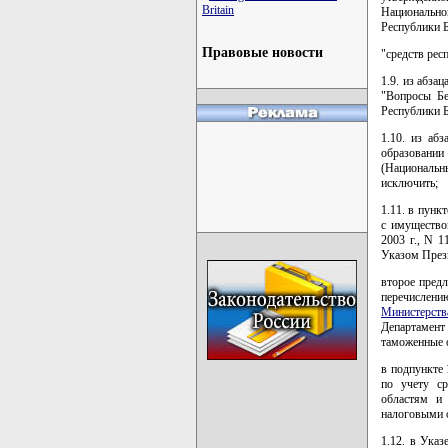
Britain
Национально
Республики Б
Правовые новости
"средств рес
1.9. из абза
"Вопросы Бе
Республики Б
1.10. из аб
образовании
(Национальн
исключить;
1.11. в пунк
с имущество
2003 г., N 1
Указом Прези
второе пред
перечислен
Министерств
Департамент
таможенные о
в подпункте 
по учету ср
областям и 
налоговыми 
1.12. в Указ