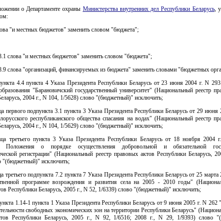
оложении о Департаменте охраны
Министерства внутренних дел Республики Беларусь
, 
ом:
лова "и местных бюджетов" заменить словом "бюджета";
8.1 слова "и местных бюджетов" заменить словом "бюджета";
8.9 слова "организаций, финансируемых из бюджета" заменить словами "бюджетных орга
пункта 4.4 пункта 4 Указа Президента Республики Беларусь от 23 июня 2004 г. N 29
образования "Барановичский государственный университет" (Национальный реестр пр
еларусь, 2004 г., N 104, 1/5628) слово "(бюджетный)" исключить;
аца первого подпункта 3.1 пункта 3 Указа Президента Республики Беларусь от 29 июня 
лорусского республиканского общества спасания на водах" (Национальный реестр пр
еларусь, 2004 г., N 104, 1/5629) слово "(бюджетный)" исключить;
заца третьего пункта 3 Указа Президента Республики Беларусь от 18 ноября 2004 
и Положения о порядке осуществления добровольной и обязательной госу
ической регистрации" (Национальный реестр правовых актов Республики Беларусь, 200
о "(бюджетный)" исключить;
аца третьего подпункта 7.2 пункта 7 Указа Президента Республики Беларусь от 25 марта 
твенной программе возрождения и развития села на 2005 - 2010 годы" (Национа
ов Республики Беларусь, 2005 г., N 52, 1/6339) слово "(бюджетный)" исключить;
пункта 1.14-1 пункта 1 Указа Президента Республики Беларусь от 9 июня 2005 г. N 262
тельности свободных экономических зон на территории Республики Беларусь" (Национ
тов Республики Беларусь, 2005 г., N 92, 1/6516; 2008 г., N 29, 1/9393) слово "