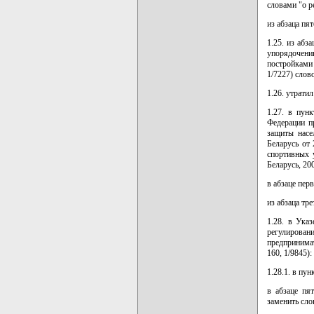
словами "о р
из абзаца пя
1.25. из абз
упорядочен
постройками 
1/7227) слов
1.26. утратил
1.27. в пун
Федерации п
защиты насе
Беларусь от
спортивных 
Беларусь, 200
в абзаце пер
из абзаца тр
1.28. в Ука
регулирова
предпринимат
160, 1/9845):
1.28.1. в пун
в абзаце пя
заменить сл