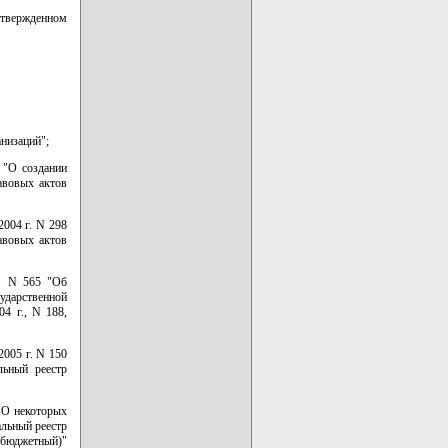
утвержденном
низаций";
3 "О создании
авовых актов
2004 г. N 298
авовых актов
г. N 565 "Об
дарственной
4 г., N 188,
2005 г. N 150
льный реестр
 "О некоторых
альный реестр
(бюджетный)"