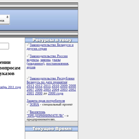
Законодательство Беларуси и
других стран
Законодательство России
кодексы
,
законы
,
указы
сении
(изьранное)
,
постановления
,
 вопросам
архив
указов
Законодательство Республики
Беларусь по дате принятия
:
2013
2012
2011
2010
2009
2008
оябрь 2011 года
2007
2006
2005
2004
2003
2002
2001
2000
до
2000 года
Защита прав потребителя
ЗОНА
- специальный проект
Бюллетень
"ПРЕДПРИНИМАТЕЛЬ"
- о
предпринимателях.