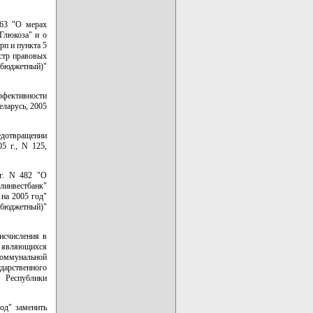
263 "О мерах
Глюкоза" и о
рп и пункта 5
стр правовых
 "(бюджетный)"
эффективности
еларусь, 2005
едотвращении
5 г., N 125,
 г. N 482 "О
линвестбанк"
 на 2005 год"
(бюджетный)"
исчисления в
, являющихся
оммунальной
дарственного
в Республики
од" заменить