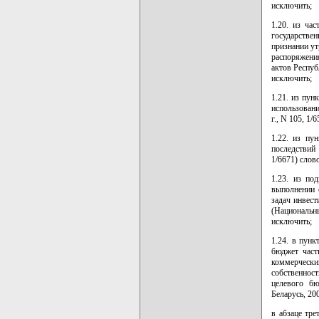
исключить;
1.20. из ча
государстве
признании ут
распоряжени
актов Республ
исключить;
1.21. из пун
использовани
г., N 105, 1/
1.22. из пу
последствий
1/6671) слов
1.23. из по
выполнении 
задач инвест
(Национальн
исключить;
1.24. в пун
бюджет част
коммерческ
собственнос
целевого бю
Беларусь, 200
в абзаце тр