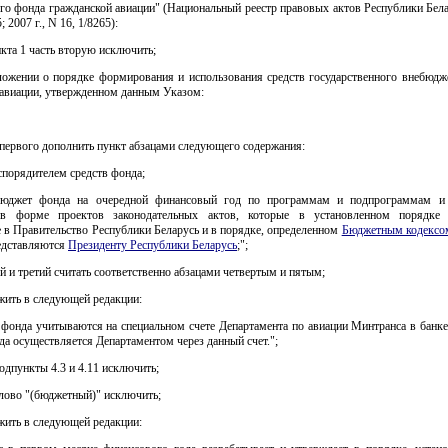
о фонда гражданской авиации" (Национальный реестр правовых актов Республики Белар
; 2007 г., N 16, 1/8265):
ункта 1 часть вторую исключить;
оложении о порядке формирования и использования средств государственного внебюдж
 авиации, утвержденном данным Указом:
 первого дополнить пункт абзацами следующего содержания:
спорядителем средств фонда;
 бюджет фонда на очередной финансовый год по программам и подпрограммам и 
 в форме проектов законодательных актов, которые в установленном порядке 
 в Правительство Республики Беларусь и в порядке, определенном
Бюджетным кодексо
редставляются
Президенту Республики Беларусь
;";
й и третий считать соответственно абзацами четвертым и пятым;
жить в следующей редакции:
 фонда учитываются на специальном счете Департамента по авиации Минтранса в банк
а осуществляется Департаментом через данный счет.";
подпункты 4.3 и 4.11 исключить;
слово "(бюджетный)" исключить;
жить в следующей редакции: