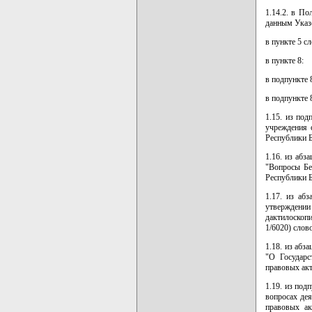
1.14.2. в П
данным Указ
в пункте 5 с
в пункте 8:
в подпункте 
в подпункте 
1.15. из под
учреждения 
Республики Б
1.16. из абз
"Вопросы Бе
Республики Б
1.17. из аб
утверждени
дактилоскоп
1/6020) слов
1.18. из абз
"О Государс
правовых акт
1.19. из под
вопросах дея
правовых ак