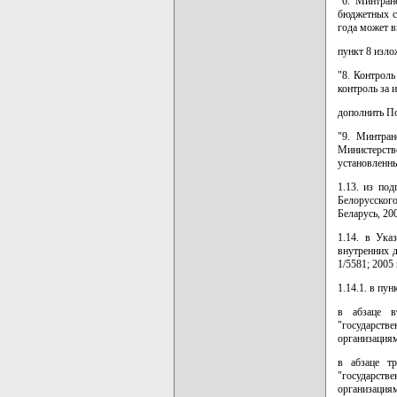
"6. Минтран
бюджетных с
года может в
пункт 8 изло
"8. Контрол
контроль за 
дополнить П
"9. Минтран
Министерств
установленн
1.13. из по
Белорусског
Беларусь, 200
1.14. в Ука
внутренних д
1/5581; 2005 г
1.14.1. в пун
в абзаце в
"государст
организациям
в абзаце т
"государст
организациям