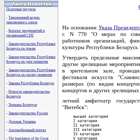
Полезные ресурсы
-
Таможенный кодекс
таможенного союза
На основании
Указа Президент
-
Каталог предприятий и
г. N 770 "О мерах по сове
организаций СНГ
работников организаций, фи
-
Законодательство Республики
культуры Республики Белару
Беларусь по темам
Утвердить предельные макси
-
Законодательство Республики
Беларусь по дате принятия
другие зрелищные мероприятия
в зрительном зале, провод
-
Законодательство Республики
Беларусь по органу принятия
фестиваля искусств "Славян
размерах (по видам концерт
-
Законы Республики Беларусь
концертов и других зрелищных 
-
Новости законодательства
Беларуси
летний амфитеатр государс
-
Тюрьмы Беларуси
"Витебск":
-
Законодательство России
     высшая категория               
     I категория                    
-
Деловая Украина
     II категория                   
     III категория                  
-
Автомобильный портал
     IV категория                   
     V категория                    
-
The legislation of the Great