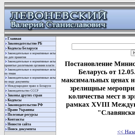
Главная
Законодательство РБ
Кодексы Беларуси
Законодательные и нормативные акты
по дате принятия
Законодательные и нормативные акты
Постановление Минис
принятые различными органами власти
Законодательные и нормативные акты
Беларусь от 12.0
по темам
Законодательные и нормативные акты
максимальных ценах н
по виду документы
Международное право в Беларуси
зрелищные мероприя
Законодательство СССР
количества мест в з
Законы других стран
Кодексы
рамках XVIII Междун
Законодательство РФ
Право Украины
"Славянски
Полезные ресурсы
Контакты
Новости сайта
Поиск документа
<< Наз