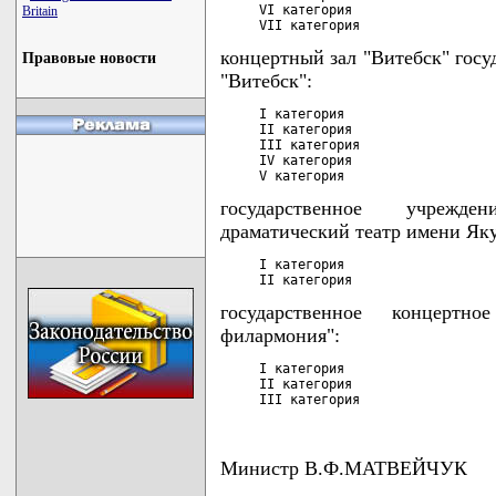
     VI категория                   
Britain
     VII категория                 
концертный зал "Витебск" госу
Правовые новости
"Витебск":
     I категория                    
     II категория                   
     III категория                  
     IV категория                   
     V категория                   
государственное учрежде
драматический театр имени Яку
     I категория                    
     II категория                  
государственное концертн
филармония":
     I категория                    
     II категория                   
     III категория                 
Министр В.Ф.МАТВЕЙЧУК