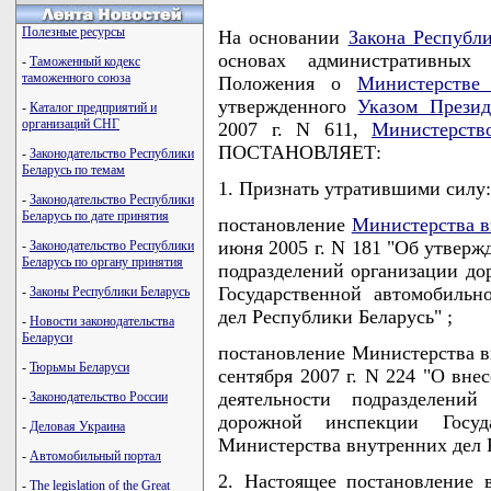
Полезные ресурсы
На основании
Закона Республ
основах административных
-
Таможенный кодекс
таможенного союза
Положения о
Министерстве
утвержденного
Указом Презид
-
Каталог предприятий и
организаций СНГ
2007 г. N 611,
Министерств
ПОСТАНОВЛЯЕТ:
-
Законодательство Республики
Беларусь по темам
1. Признать утратившими силу:
-
Законодательство Республики
Беларусь по дате принятия
постановление
Министерства в
июня 2005 г. N 181 "Об утверж
-
Законодательство Республики
Беларусь по органу принятия
подразделений организации д
Государственной автомобиль
-
Законы Республики Беларусь
дел Республики Беларусь" ;
-
Новости законодательства
Беларуси
постановление Министерства в
-
Тюрьмы Беларуси
сентября 2007 г. N 224 "О вн
деятельности подразделени
-
Законодательство России
дорожной инспекции Госуд
-
Деловая Украина
Министерства внутренних дел Р
-
Автомобильный портал
2. Настоящее постановление 
-
The legislation of the Great