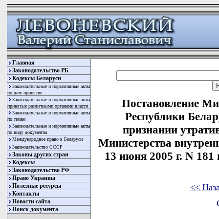
Главная
Законодательство РБ
Кодексы Беларуси
Законодательные и нормативные акты
по дате принятия
Законодательные и нормативные акты
Постановление Ми
принятые различными органами власти
Законодательные и нормативные акты
Республики Белару
по темам
Законодательные и нормативные акты
признании утрати
по виду документы
Международное право в Беларуси
Министерства внутренн
Законодательство СССР
13 июня 2005 г. N 181 
Законы других стран
Кодексы
Законодательство РФ
Право Украины
<< Наз
Полезные ресурсы
Контакты
Новости сайта
Поиск документа