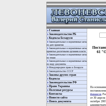
Главная
Законодательство РБ
Кодексы Беларуси
Законодательные и нормативные акты
по дате принятия
Постано
Законодательные и нормативные акты
61 "
принятые различными органами власти
Законодательные и нормативные акты
по темам
Законодательные и нормативные акты
по виду документы
Международное право в Беларуси
Законодательство СССР
Законы других стран
Кодексы
Законодательство РФ
Право Украины
На основании
Полезные ресурсы
постановле
Контакты
финансов
Рес
Новости сайта
от 30 апреля
октября 2007
Поиск документа
администрат