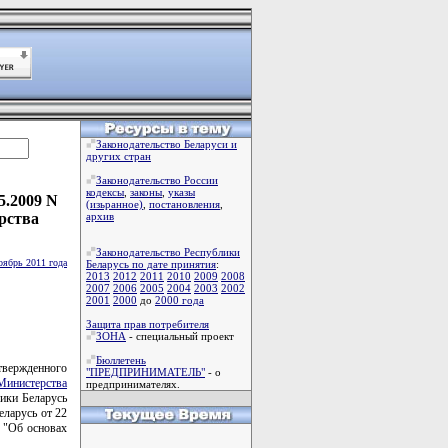
Законодательство Беларуси и
других стран
Законодательство России
кодексы
,
законы
,
указы
5.2009 N
(изьранное)
,
постановления
,
рства
архив
Законодательство Республики
оябрь 2011 года
Беларусь по дате принятия
:
2013
2012
2011
2010
2009
2008
2007
2006
2005
2004
2003
2002
2001
2000
до
2000 года
Защита прав потребителя
ЗОНА
- специальный проект
Бюллетень
утвержденного
"ПРЕДПРИНИМАТЕЛЬ"
- о
Министерства
предпринимателях.
ики Беларусь
еларусь от 22
 "Об основах