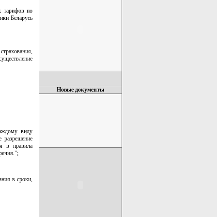
х тарифов по
ики Беларусь
 страхования,
существление
Новые документы
каждому виду
е разрешение
ия в правила
ечня.";
ания в сроки,