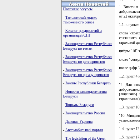
1. Внести в
Полезные ресурсы
добровольны
от 22 октябр
-
Таможенный кодекс
таможенного союза
1.1. в пункте 
-
Каталог предприятий и
слова "страх
организаций СНГ
связанного 
страховой де
-
Законодательство Республики
Беларусь по темам
цифры "16" з
-
Законодательство Республики
слово "сове
Беларусь по дате принятия
после цифр "
-
Законодательство Республики
Беларусь по органу принятия
1.2. пункт 4
-
Законы Республики Беларусь
"4. Для сог
добровольно
-
Новости законодательства
(лицензию) 
Беларуси
страхования
-
Тюрьмы Беларуси
1.3. пункт 1
-
Законодательство России
"10. Минфин 
установленны
-
Деловая Украина
1.4. пункт 1
-
Автомобильный портал
1.5. пункт 1
-
The legislation of the Great