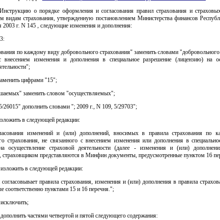
 Инструкцию о порядке оформления и согласования правил страхования и страховы
м видам страхования, утвержденную постановлением Министерства финансов Республ
я 2003 г. N 145 , следующие изменения и дополнения:
3:
ования по каждому виду добровольного страхования" заменить словами "добровольного
с внесением изменения и дополнения в специальное разрешение (лицензию) на о
ятельности";
аменить цифрами "15";
ршаемых" заменить словом "осуществляемых";
5/26015" дополнить словами "; 2009 г., N 109, 5/29703";
 изложить в следующей редакции:
ласования изменений и (или) дополнений, вносимых в правила страхования по 
го страхования, не связанного с внесением изменения или дополнения в специально
на осуществление страховой деятельности (далее - изменения и (или) дополнен
), страховщиком представляются в Минфин документы, предусмотренные пунктом 16 пер
0 изложить в следующей редакции:
согласовывает правила страхования, изменения и (или) дополнения в правила страхов
е соответственно пунктами 15 и 16 перечня.";
2 исключить;
7 дополнить частями четвертой и пятой следующего содержания: