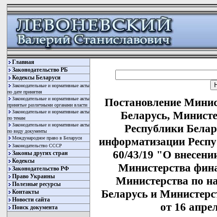
Главная
Законодательство РБ
Кодексы Беларуси
Законодательные и нормативные акты
по дате принятия
Законодательные и нормативные акты
Постановление Минис
принятые различными органами власти
Законодательные и нормативные акты
Беларусь, Министе
по темам
Законодательные и нормативные акты
Республики Белар
по виду документы
Международное право в Беларуси
информатизации Респуб
Законодательство СССР
60/43/19 "О внесени
Законы других стран
Кодексы
Министерства фина
Законодательство РФ
Право Украины
Министерства по н
Полезные ресурсы
Беларусь и Министерс
Контакты
Новости сайта
от 16 апрел
Поиск документа