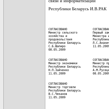
связи и информатизации
Республики Беларусь И.В.РАК
СОГЛАСОВАНО               СОГЛАСОВАН
Министр сельского         Первый зам
хозяйства и               Министра и
продовольствия            Республики
Республики Беларусь       Л.С.Ананич
С.Б.Шапиро                11.05.2009
СОГЛАСОВАНО               СОГЛАСОВАН
Министр экономики         Министр пр
Республики Беларусь       Республики
Н.П.Зайченко              А.М.Русецк
СОГЛАСОВАНО

Министр торговли

Республики Беларусь

В.С.Чеканов

11.05.2009