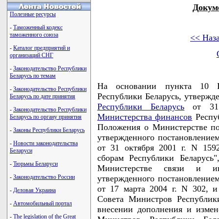
Докум
Полезные ресурсы
-
Таможенный кодекс
таможенного союза
<< Наз
-
Каталог предприятий и
организаций СНГ
-
Законодательство Республики
Беларусь по темам
На основании пункта 10 
-
Законодательство Республики
Республики Беларусь, утвержд
Беларусь по дате принятия
Республики Беларусь
от 31 
-
Законодательство Республики
Министерства финансов
Респуб
Беларусь по органу принятия
Положения о Министерстве по
-
Законы Республики Беларусь
утвержденного постановление
-
Новости законодательства
от 31 октября 2001 г. N 15
Беларуси
сборам Республики Беларусь
-
Тюрьмы Беларуси
Министерстве связи и ин
-
Законодательство России
утвержденного постановление
от 17 марта 2004 г. N 302, 
-
Деловая Украина
Совета Министров Республик
-
Автомобильный портал
внесении дополнения и измен
-
The legislation of the Great