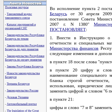
Полезные ресурсы
Во исполнение пункта 2 пост
Беларусь
от 30 апреля 2009
-
Таможенный кодекс
таможенного союза
постановление Совета Минист
2007 г. N 1380"
Министе
-
Каталог предприятий и
организаций СНГ
ПОСТАНОВЛЯЕТ
:
-
Законодательство Республики
1. Внести в Инструкцию о п
Беларусь по темам
отчетности и специальных ма
-
Законодательство Республики
Министерства финансов
Респуб
Беларусь по дате принятия
следующие изменения и дополн
-
Законодательство Республики
Беларусь по органу принятия
в пункте 18 после слова "пункт
-
Законы Республики Беларусь
в пункте 20 цифру и слова
-
Новости законодательства
наименование специального м
Беларуси
бланка строгой отчетности,
-
Тюрьмы Беларуси
использован, юридическое ли
заменить цифрой и словом "6 п
-
Законодательство России
-
Деловая Украина
в пункте 21:
-
Автомобильный портал
цифры и слово "7 и 8" заменить
-
The legislation of the Great