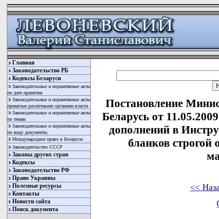
Главная
Законодательство РБ
Кодексы Беларуси
Законодательные и нормативные акты
по дате принятия
Законодательные и нормативные акты
Постановление Минис
принятые различными органами власти
Законодательные и нормативные акты
Беларусь от 11.05.200
по темам
Законодательные и нормативные акты
дополнений в Инстру
по виду документы
Международное право в Беларуси
бланков строгой 
Законодательство СССР
ма
Законы других стран
Кодексы
Законодательство РФ
Право Украины
<< Наз
Полезные ресурсы
Контакты
Новости сайта
Поиск документа