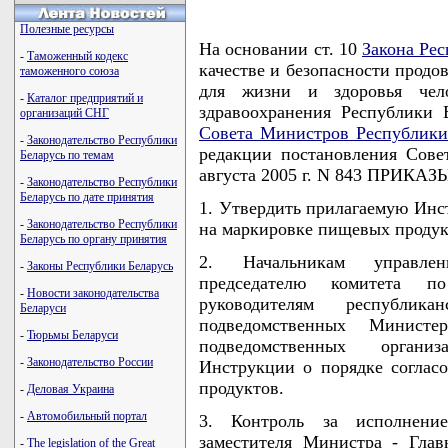
Полезные ресурсы
На основании ст. 10
Закона Рес
-
Таможенный кодекс
качестве и безопасности продо
таможенного союза
для жизни и здоровья чел
-
Каталог предприятий и
здравоохранения Республики 
организаций СНГ
Совета Министров Республики
-
Законодательство Республики
редакции постановления Сове
Беларусь по темам
августа 2005 г. N 843 ПРИКА
-
Законодательство Республики
Беларусь по дате принятия
1. Утвердить прилагаемую Инс
-
Законодательство Республики
на маркировке пищевых продук
Беларусь по органу принятия
2. Начальникам управлен
-
Законы Республики Беларусь
председателю комитета по
-
Новости законодательства
руководителям республика
Беларуси
подведомственных Министер
-
Тюрьмы Беларуси
подведомственных органи
-
Законодательство России
Инструкции о порядке соглас
продуктов.
-
Деловая Украина
-
Автомобильный портал
3. Контроль за исполнени
заместителя Министра - Глав
-
The legislation of the Great