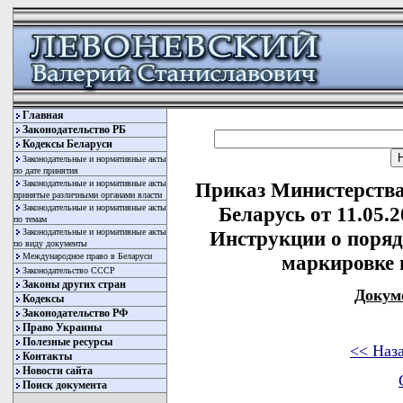
Главная
Законодательство РБ
Кодексы Беларуси
Законодательные и нормативные акты
по дате принятия
Законодательные и нормативные акты
Приказ Министерства
принятые различными органами власти
Законодательные и нормативные акты
Беларусь от 11.05.
по темам
Законодательные и нормативные акты
Инструкции о поряд
по виду документы
Международное право в Беларуси
маркировке 
Законодательство СССР
Законы других стран
Докум
Кодексы
Законодательство РФ
Право Украины
Полезные ресурсы
<< Наз
Контакты
Новости сайта
Поиск документа