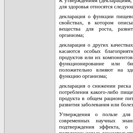
К утверждениям (декларациям,
для здоровья относятся следую
декларация о функции пищево
свойствах, в котором описы
вещества для роста, разви
организма;
декларация о других качества
касаются особых благоприят
продуктов или их компонентов
функционирование или био
положительно влияют на зд
функцию организма;
декларация о снижении риска 
потребления какого-либо пищ
продукта в общем рационе пит
развития заболевания или боле
Утверждения о пользе для
современных научных зна
подтверждения эффекта, о 
появлении новых доказательст