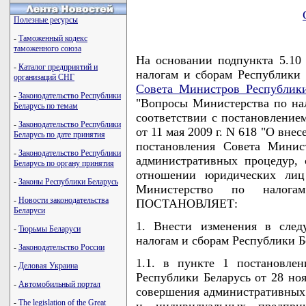
Полезные ресурсы
-
Таможенный кодекс
таможенного союза
На основании подпункта 5.10
-
Каталог предприятий и
налогам и сборам Республики 
организаций СНГ
Совета Министров Республики
-
Законодательство Республики
"Вопросы Министерства по нал
Беларусь по темам
соответствии с постановление
-
Законодательство Республики
от 11 мая 2009 г. N 618 "О вн
Беларусь по дате принятия
постановления Совета Минис
-
Законодательство Республики
административных процедур,
Беларусь по органу принятия
отношении юридических лиц
-
Законы Республики Беларусь
Министерство по налога
-
Новости законодательства
ПОСТАНОВЛЯЕТ:
Беларуси
1. Внести изменения в след
-
Тюрьмы Беларуси
налогам и сборам Республики Б
-
Законодательство России
1.1. в пункте 1 постановле
-
Деловая Украина
Республики Беларусь от 28 ноя
-
Автомобильный портал
совершения административных
-
The legislation of the Great
и индивидуальных предпри