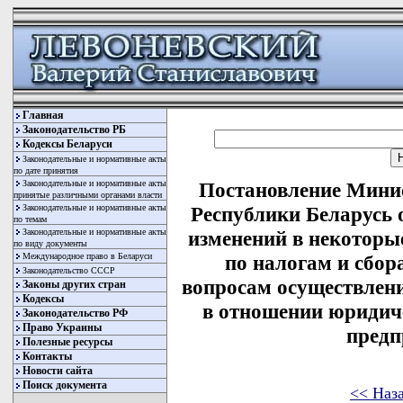
Главная
Законодательство РБ
Кодексы Беларуси
Законодательные и нормативные акты
по дате принятия
Законодательные и нормативные акты
Постановление Минис
принятые различными органами власти
Законодательные и нормативные акты
Республики Беларусь о
по темам
Законодательные и нормативные акты
изменений в некоторы
по виду документы
Международное право в Беларуси
по налогам и сбор
Законодательство СССР
вопросам осуществлен
Законы других стран
Кодексы
в отношении юридич
Законодательство РФ
Право Украины
предп
Полезные ресурсы
Контакты
Новости сайта
Поиск документа
<< Наз