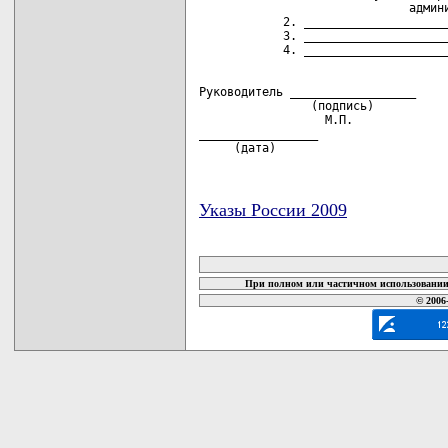
                              админи
            2. _____________________
            3. _____________________
Руководитель __________________     
                (подпись)           
                  М.П.

_________________

     (дата)
Указы России 2009
карта новых документов
При полном или частичном использовании 
© 2006