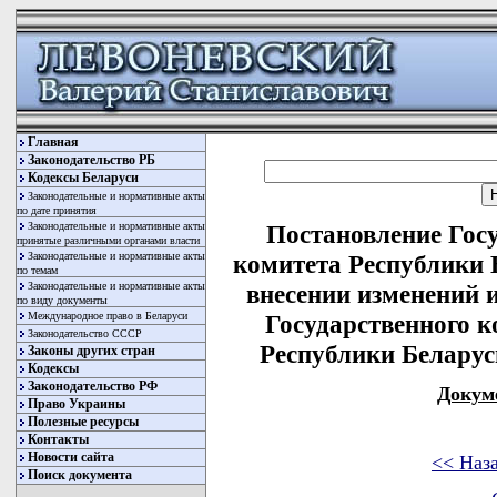
Главная
Законодательство РБ
Кодексы Беларуси
Законодательные и нормативные акты
по дате принятия
Законодательные и нормативные акты
Постановление Гос
принятые различными органами власти
Законодательные и нормативные акты
комитета Республики Б
по темам
Законодательные и нормативные акты
внесении изменений 
по виду документы
Международное право в Беларуси
Государственного 
Законодательство СССР
Республики Беларусь
Законы других стран
Кодексы
Законодательство РФ
Докум
Право Украины
Полезные ресурсы
Контакты
Новости сайта
<< Наз
Поиск документа