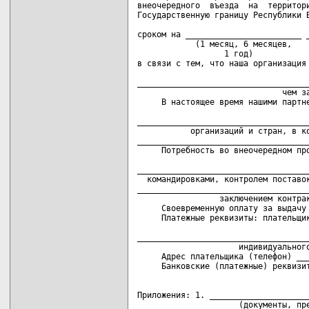
внеочередного  въезда  на  территори
Государственную границу Республики Б
                                    
сроком на ________________________ _
            (1 месяц, 6 месяцев,    
                  1 год)

в связи с тем, что наша организация 
                                    
____________________________________
                              чем за
     В настоящее время нашими партне
                                    
____________________________________
           организаций и стран, в ко
____________________________________
     Потребность во внеочередном про
                                    
____________________________________
  командировками, контролем поставок
____________________________________
                 заключением контрак
     Своевременную оплату за выдачу 
     Платежные реквизиты: плательщик
                                    
____________________________________
                     индивидуального
     Адрес плательщика (телефон) ___
Приложения: 1. _____________________
                     (документы, пре