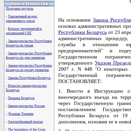
Полезные ресурсы
-
Таможенный кодекс
На основании
Закона Республ
таможенного союза
основах административных про
-
Каталог предприятий и
Республики Беларусь
от 23 апр
организаций СНГ
административных процедур,
-
Законодательство Республики
службы в отношении юр
Беларусь по темам
предпринимателей" и под
-
Законодательство Республики
Государственном погранич
Беларусь по дате принятия
утвержденного
Указом Презид
-
Законодательство Республики
2007 г. N 448 "О некоторых 
Беларусь по органу принятия
Государственный пограни
-
Законы Республики Беларусь
ПОСТАНОВЛЯЕТ:
-
Новости законодательства
Беларуси
1. Внести в Инструкцию о
внеочередного въезда на тер
-
Тюрьмы Беларуси
через Государственную гран
-
Законодательство России
постановлением Государст
-
Деловая Украина
Республики Беларусь от 19
дополнения, изложив ее в новой
-
Автомобильный портал
-
The legislation of the Great