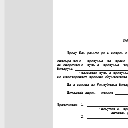
                                    
                                    
                                    
                                    
     Прошу Вас рассмотреть вопрос о 
                                    
однократного   пропуска  на  право  
автодорожного  пункта  пропуска  чер
Беларусь ___________________________
           (название пункта пропуска
во внеочередном проезде обусловлена 
                                    
     Дата выезда из Республики Белар
                                    
Приложения: 1. _____________________
                     (документы, пре
                           администр