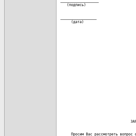
__________________                  
_________________

     (дата)
                                    
                                    
                                    
                                    
     Просим Вас рассмотреть вопрос о