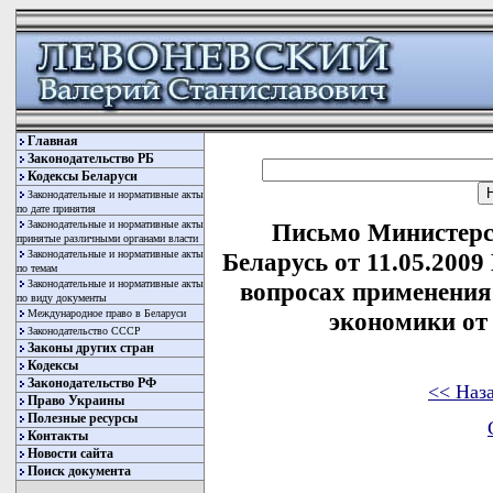
Главная
Законодательство РБ
Кодексы Беларуси
Законодательные и нормативные акты
по дате принятия
Законодательные и нормативные акты
Письмо Министерс
принятые различными органами власти
Законодательные и нормативные акты
Беларусь от 11.05.2009
по темам
Законодательные и нормативные акты
вопросах применения
по виду документы
Международное право в Беларуси
экономики от 
Законодательство СССР
Законы других стран
Кодексы
Законодательство РФ
<< Наз
Право Украины
Полезные ресурсы
Контакты
Новости сайта
Поиск документа