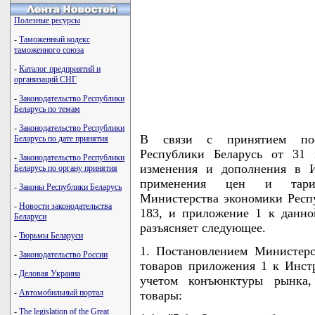
Полезные ресурсы
-
Таможенный кодекс
таможенного союза
-
Каталог предприятий и
организаций СНГ
-
Законодательство Республики
Беларусь по темам
-
Законодательство Республики
В связи с принятием пос
Беларусь по дате принятия
Республики Беларусь от 31 
-
Законодательство Республики
изменения и дополнения в 
Беларусь по органу принятия
применения цен и тариф
-
Законы Республики Беларусь
Министерства экономики Респу
-
Новости законодательства
183, и приложение 1 к данн
Беларуси
разъясняет следующее.
-
Тюрьмы Беларуси
1. Постановлением Министер
-
Законодательство России
товаров приложения 1 к Инст
-
Деловая Украина
учетом конъюнктуры рынка
-
Автомобильный портал
товары:
-
The legislation of the Great