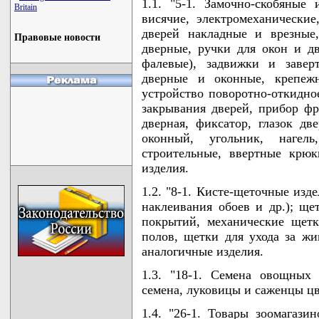
1.1. "5-1. Замочно-скобяные
Britain
висячие, электромеханические
дверей накладные и врезные
Правовые новости
дверные, ручки для окон и дв
фалевые), задвижки и завер
дверные и оконные, крепеж
устройство поворотно-откидное
закрывания дверей, прибор ф
дверная, фиксатор, глазок дв
оконный, угольник, нагел
строительные, ввертные крюк
изделия.
1.2. "8-1. Кисте-щеточные изд
наклеивания обоев и др.); щ
покрытий, механические щет
полов, щетки для ухода за жи
аналогичные изделия.
1.3. "18-1. Семена овощных 
семена, луковицы и саженцы цве
1.4. "26-1. Товары зоомагази