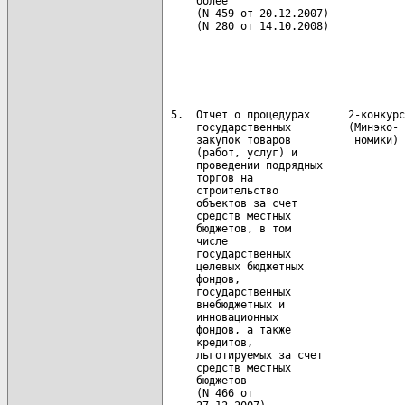
     более                            
     (N 459 от 20.12.2007)            
     (N 280 от 14.10.2008)            
                                      
                                      
                                      
 5.  Отчет о процедурах      2-конкурс
     государственных         (Минэко- 
     закупок товаров          номики) 
     (работ, услуг) и                 
     проведении подрядных             
     торгов на                        
     строительство                    
     объектов за счет                 
     средств местных

     бюджетов, в том

     числе

     государственных                  
     целевых бюджетных                
     фондов,                          
     государственных                  
     внебюджетных и                   
     инновационных

     фондов, а также

     кредитов,

     льготируемых за счет             
     средств местных                  
     бюджетов                         
     (N 466 от                        