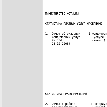
                                      
 1.  Отчет об оказании     1-юридическ
     юридических услуг        услуги  
     (N 384 от               (Минюст) 
     23.10.2008)                      
                                      
                                      
                                      
                                      
                                      
                                      
                                      
                                      
 2.  Отчет о работе         1-нотариус