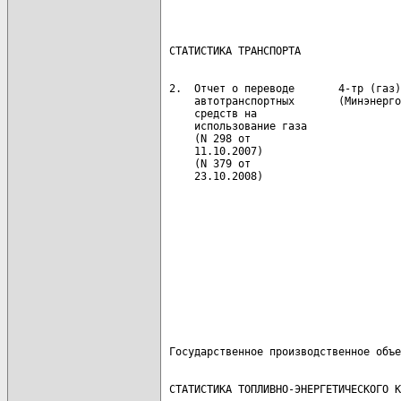
                                      
 2.  Отчет о переводе       4-тр (газ)
     автотранспортных       (Минэнерго
     средств на                       
     использование газа               
     (N 298 от                        
     11.10.2007)                      
     (N 379 от                        
                                      
                                      
                                      
                                      
                                      
                                      
                                      
                                      