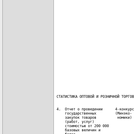
                                      
                                      
                                      
                                      
                                      
                                      
                                      
                                      
                                      
                                      
                                      
                                      
                                      
                                      
                                      
                                      
                                      
 4.  Отчет о проведении      4-конкурс
     государственных         (Минэко- 
     закупок товаров          номики) 
     (работ, услуг)                   
     стоимостью от 200 000            
     базовых величин и                