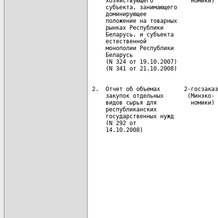
     хозяйствующего           номики) 
     субъекта, занимающего            
     доминирующее                     
     положение на товарных            
     рынках Республики                
     Беларусь, и субъекта             
     естественной                     
     монополии Республики             
     Беларусь                         
     (N 324 от 19.10.2007)            
 2.  Отчет об объемах       2-госзаказ
     закупок отдельных       (Минэко- 
     видов сырья для          номики) 
     республиканских                  
     государственных нужд             
     (N 292 от                        
     14.10.2008)                      
                                      
                                      
                                      
                                      
                                      
                                      
                                      
                                      
                                      