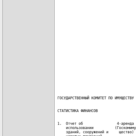
                                      
                                      
                                      
                                      
                                      
                                      
                                      
                                      
                                      
                                      
                                      
                                      
                                      
                                      
 1.  Отчет об                4-аренда 
     использовании          (Госкомиму
     зданий, сооружений и     щество) 