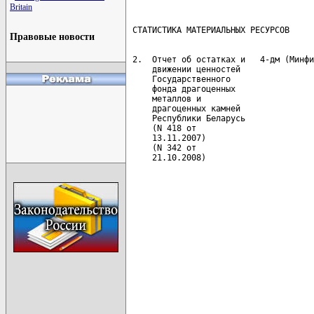
Britain
Правовые новости
 2.  Отчет об остатках и   4-дм (Минфи
     движении ценностей               
     Государственного                 
     фонда драгоценных                
     металлов и                       
     драгоценных камней               
     Республики Беларусь              
     (N 418 от                        
     13.11.2007)                      
     (N 342 от                        
     21.10.2008)                      
                                      
                                      
                                      
                                      
                                      
                                      
                                      
                                      
                                      
                                      
                                      
                                      