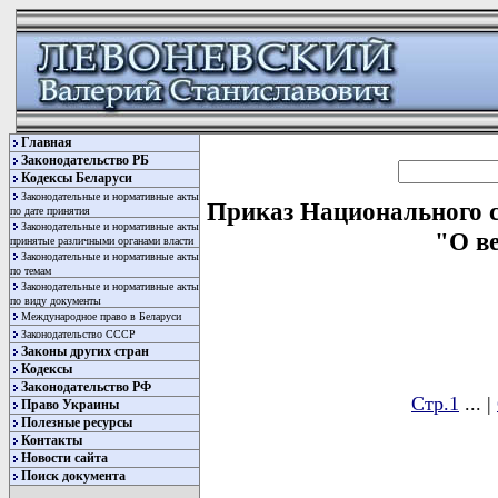
Главная
Законодательство РБ
Кодексы Беларуси
Законодательные и нормативные акты
Приказ Национального ст
по дате принятия
Законодательные и нормативные акты
"О ве
принятые различными органами власти
Законодательные и нормативные акты
по темам
Законодательные и нормативные акты
по виду документы
Международное право в Беларуси
Законодательство СССР
Законы других стран
Кодексы
Законодательство РФ
Стр.1
... |
Право Украины
Полезные ресурсы
                                      
Контакты
Новости сайта
Поиск документа