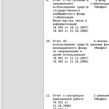
 9.  Отчет о поступлении и    4-фонд  
     направлениях          стабилизаци
     использования средств   (Минфин) 
     государственного                 
     внебюджетного фонда              
     стабилизации                     
     Министерства связи и

     информатизации

     (N 458 от 18.12.2007)

 10. Отчет об                4-иннова-
     использовании средств ционные фон
     инновационного фонда    (Минфин) 
     по направлениям и                
     целям использования              
     (N 461 от 21.12.2007)            
     (N 365 от 22.10.2008)            
                                      
                                      
                                      
                                      
                                      
                                      
 11. Отчет о контрольно-     2-ревизия
     ревизионной работе      (Минфин) 
     (N 352 от                        
     22.10.2008)                      