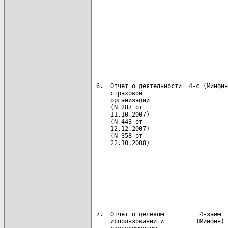
                                      
                                      
                                      
                                      
                                      
                                      
 6.  Отчет о деятельности  4-с (Минфин
     страховой                        
     организации                      
     (N 287 от                        
     11.10.2007)                      
     (N 443 от

     12.12.2007)                      
     (N 358 от                        
     22.10.2008)                      
                                      
                                      
                                      
                                      
                                      
                                      
 7.  Отчет о целевом          4-заем  
     использовании и         (Минфин) 