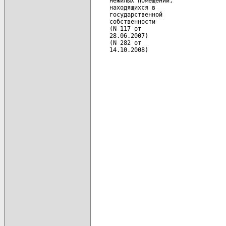
     нежилых помещений,               
     находящихся в

     государственной                  
     собственности                    
     (N 117 от                        
     28.06.2007)                      
     (N 282 от                        
     14.10.2008)                      
                                      
                                      
                                      
                                      
                                      
                                      
                                      
                                      
                                      
                                      
                                      
                                      
                                      
                                      
                                      