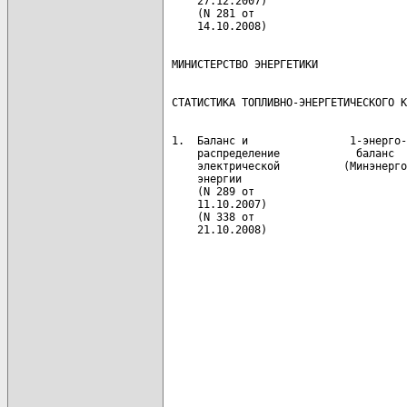
     27.12.2007)                      
     (N 281 от

 1.  Баланс и                1-энерго-
     распределение            баланс  
     электрической          (Минэнерго
     энергии                          
     (N 289 от                        
     11.10.2007)                      
     (N 338 от                        
     21.10.2008)                      
                                      
                                      
                                      
                                      
                                      
                                      
                                      