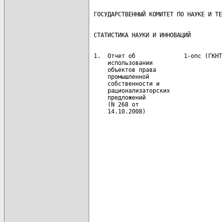
 1.  Отчет об              1-опс (ГКНТ
     использовании                    
     объектов права                   
     промышленной                     
     собственности и                  
     рационализаторских               
     предложений                      
     (N 268 от                        
     14.10.2008)                      
                                      
                                      
                                      
                                      
                                      
                                      
                                      
                                      
                                      
                                      