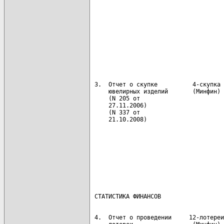
                                      
                                      
                                      
                                      
                                      
                                      
                                      
                                      
                                      
 3.  Отчет о скупке          4-скупка 
     ювелирных изделий       (Минфин) 
     (N 205 от                        
     27.11.2006)                      
     (N 337 от                        
     21.10.2008)                      
                                      
                                      
                                      
                                      
 4.  Отчет о проведении     12-лотереи