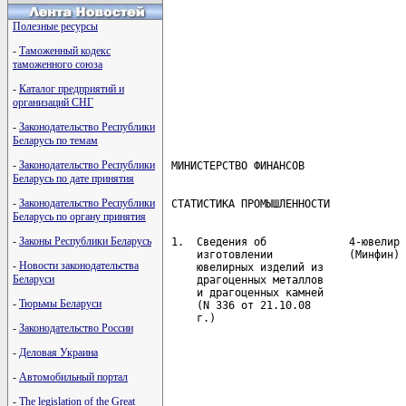
                                      
                                      
                                      
Полезные ресурсы
                                      
-
Таможенный кодекс
                                      
                                      
таможенного союза
                                      
-
Каталог предприятий и
                                      
                                      
организаций СНГ
                                      
-
Законодательство Республики
Беларусь по темам
-
Законодательство Республики
Беларусь по дате принятия
-
Законодательство Республики
Беларусь по органу принятия
-
Законы Республики Беларусь
 1.  Сведения об             4-ювелир 
     изготовлении            (Минфин) 
-
Новости законодательства
     ювелирных изделий из             
Беларуси
     драгоценных металлов             
     и драгоценных камней             
-
Тюрьмы Беларуси
     (N 336 от 21.10.08               
     г.)                              
-
Законодательство России
                                      
                                      
-
Деловая Украина
                                      
                                      
-
Автомобильный портал
                                      
                                      
-
The legislation of the Great