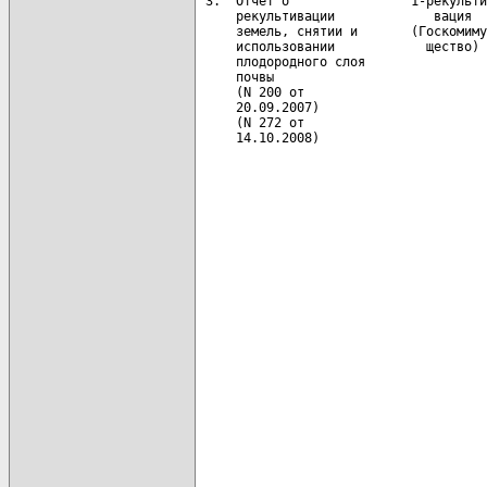
 3.  Отчет о                1-рекульти
     рекультивации             вация  
     земель, снятии и       (Госкомиму
     использовании            щество) 
     плодородного слоя                
     почвы                            
     (N 200 от                        
     20.09.2007)                      
     (N 272 от                        
     14.10.2008)                      
                                      
                                      
                                      
                                      
                                      
                                      
                                      
                                      
                                      
                                      
                                      
                                      
                                      
                                      
                                      