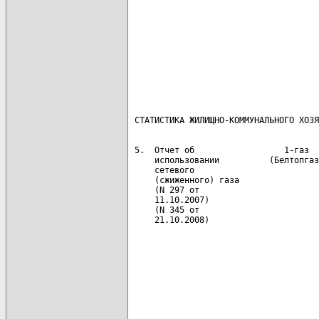
                                      
                                      
                                      
                                      
                                      
                                      
 5.  Отчет об                  1-газ  
     использовании          (Белтопгаз
     сетевого                         
     (сжиженного) газа                
     (N 297 от                        
     11.10.2007)                      
     (N 345 от                        
     21.10.2008)                      
                                      
                                      
                                      
                                      
                                      
                                      