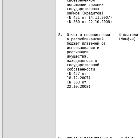
     своевременном                    
     погашении внешних                
     государственных

     займов (кредитов)

     (N 421 от 14.11.2007)

 8.  Отчет о перечислении    4-платежи
     в республиканский       (Минфин) 
     бюджет платежей от               
     использования и                  
     реализации                       
     имущества,                       
     находящегося в                   
     государственной                  
     собственности                    
     (N 457 от                        
     18.12.2007)                      
     (N 363 от                        
     22.10.2008)

                                      
                                      
                                      
                                      
                                      
                                      
                                      
                                      