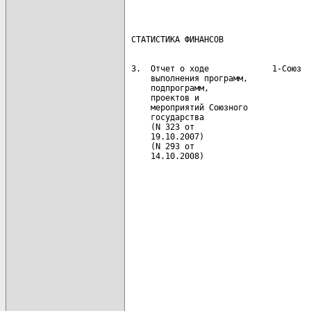
                                      
 3.  Отчет о ходе             1-Союз  
     выполнения программ,             
     подпрограмм,                     
     проектов и                       
     мероприятий Союзного             
     государства                      
     (N 323 от                        
     19.10.2007)                      
     (N 293 от                        
                                      
                                      
                                      
                                      
                                      
                                      
                                      
                                      
                                      
                                      
                                      
                                      
                                      