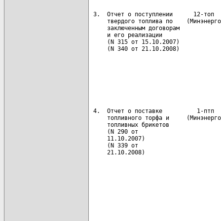
 3.  Отчет о поступлении      12-топ  
     твердого топлива по    (Минэнерго
     заключенным договорам            
     и его реализации                 
     (N 315 от 15.10.2007)            
     (N 340 от 21.10.2008)            
                                      
                                      
                                      
                                      
                                      
 4.  Отчет о поставке          1-птп  
     топливного торфа и     (Минэнерго
     топливных брикетов               
     (N 290 от                        
     11.10.2007)                      
     (N 339 от                        
     21.10.2008)                      
                                      
                                      
                                      
                                      
                                      
                                      
                                      
                                      
                                      