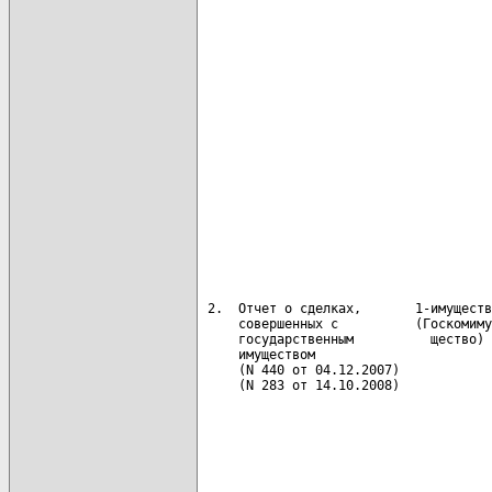
                                      
                                      
                                      
                                      
                                      
                                      
                                      
                                      
                                      
                                      
                                      
                                      
                                      
                                      
 2.  Отчет о сделках,       1-имуществ
     совершенных с          (Госкомиму
     государственным          щество) 
     имуществом                       
     (N 440 от 04.12.2007)            
     (N 283 от 14.10.2008)            
                                      
                                      
                                      
                                      