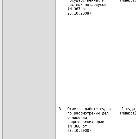
     государственных и       (Минюст) 
     частных нотариусов               
     (N 367 от                        
     23.10.2008)                      
                                      
                                      
                                      
                                      
                                      
                                      
                                      
                                      
                                      
                                      
                                      
                                      
 3.  Отчет о работе судов     1-суды  
     по рассмотрению дел     (Минюст) 
     о лишении                        
     родительских прав                
     (N 368 от                        
     23.10.2008)                      
                                      