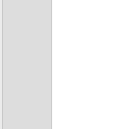
                                      
                                      
                                      
                                      
                                      
                                      
                                      
                                      
                                      
                                      
                                      
                                      
                                      
                                      
                                      
                                      
                                      
                                      
                                      
                                      
                                      
                                      
                                      
                                      
                                      
                                      
                                      
                                      
                                      
                                      