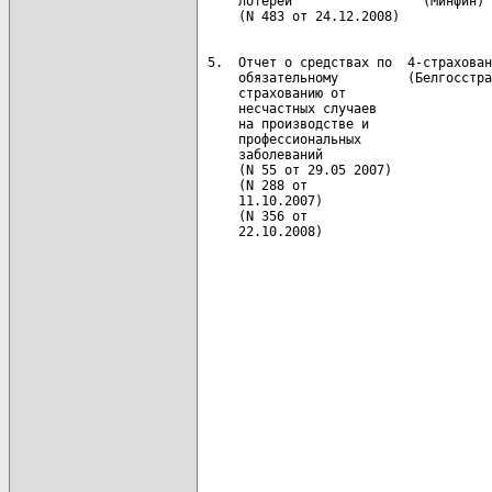
     лотереи                 (Минфин) 
 5.  Отчет о средствах по  4-страхован
     обязательному         (Белгосстра
     страхованию от                   
     несчастных случаев               
     на производстве и                
     профессиональных                 
     заболеваний                      
     (N 55 от 29.05 2007)             
     (N 288 от                        
     11.10.2007)                      
     (N 356 от                        
     22.10.2008)                      
                                      
                                      
                                      
                                      
                                      
                                      
                                      
                                      
                                      
                                      
                                      
                                      
                                      
                                      
                                      
                                      