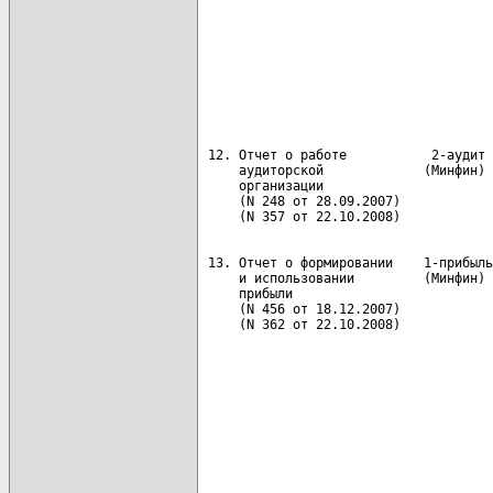
                                      
                                      
                                      
                                      
                                      
                                      
                                      
 12. Отчет о работе           2-аудит 
     аудиторской             (Минфин) 
     организации                      
     (N 248 от 28.09.2007)

 13. Отчет о формировании    1-прибыль
     и использовании         (Минфин) 
     прибыли                          
     (N 456 от 18.12.2007)            
     (N 362 от 22.10.2008)            
                                      
                                      
                                      
                                      
                                      
                                      
                                      
                                      
                                      
                                      