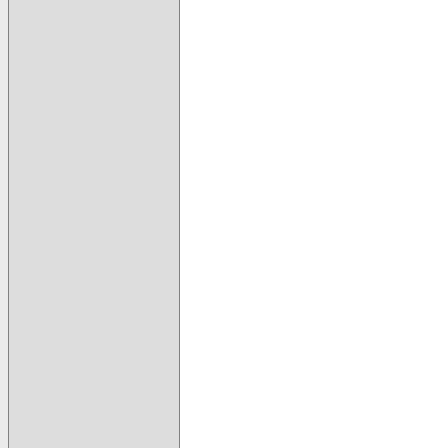
                                      
                                      
                                      
                                      
                                      
                                      
                                      
                                      
                                      
                                      
                                      
                                      
                                      
                                      
                                      
                                      
                                      
                                      
                                      
                                      
                                      
                                      
                                      
                                      
                                      
                                      
                                      
                                      
                                      
                                      
                                      
                                      