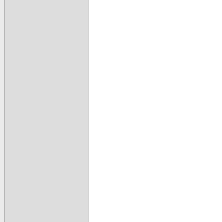
                                      
                                      
                                      
                                      
                                      
                                      
                                      
                                      
                                      
                                      
                                      
                                      
                                      
                                      
                                      
                                      
                                      
                                      
                                      
                                      
                                      
                                      
                                      
                                      
                                      
                                      
                                      
                                      