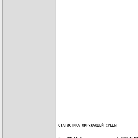
                                      
                                      
                                      
                                      
                                      
                                      
                                      
                                      
                                      
                                      
                                      
                                      
                                      
                                      
                                      
                                      
                                      
                                      
                                      
                                      
                                      
                                      