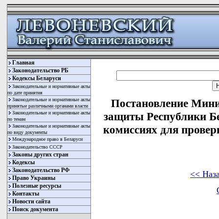
Главная
Законодательство РБ
Кодексы Беларуси
Законодательные и нормативные акты
по дате принятия
Законодательные и нормативные акты
Постановление Мини
принятые различными органами власти
Законодательные и нормативные акты
защиты Республики Бе
по темам
Законодательные и нормативные акты
комиссиях для провер
по виду документы
Международное право в Беларуси
Законодательство СССР
Законы других стран
Кодексы
Законодательство РФ
<< Наз
Право Украины
Полезные ресурсы
Контакты
Новости сайта
Поиск документа