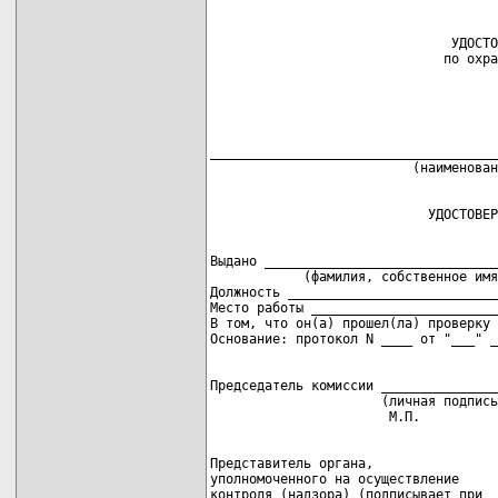
                               УДОСТО
_____________________________________
Выдано ______________________________
            (фамилия, собственное имя
Должность ___________________________
Место работы ________________________
В том, что он(а) прошел(ла) проверку 
Председатель комиссии _______________
                      (личная подпись
Представитель органа,

уполномоченного на осуществление

контроля (надзора) (подписывает при
