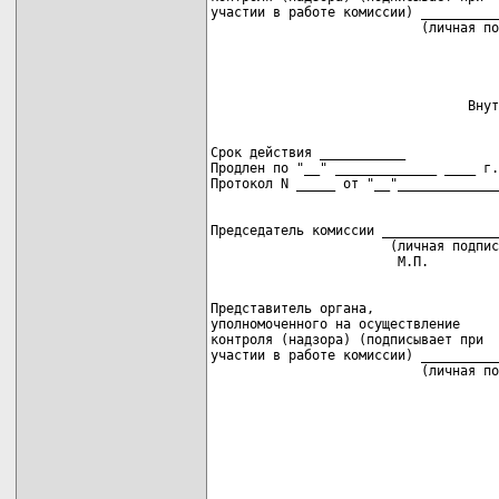
участии в работе комиссии) __________
Срок действия ___________

Продлен по "__" _____________ ____ г.

Председатель комиссии _______________
                       (личная подпис
Представитель органа,

уполномоченного на осуществление

контроля (надзора) (подписывает при

участии в работе комиссии) __________
                           (личная по
                                     
                                     
                                     
                                     
                                     