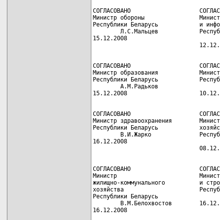
СОГЛАСОВАНО                    СОГЛАС
Министр обороны                Минист
Республики Беларусь            и инфо
        Л.С.Мальцев            Респуб
15.12.2008                           
СОГЛАСОВАНО                    СОГЛАС
Министр образования            Минист
Республики Беларусь            Респуб
        А.М.Радьков                  
СОГЛАСОВАНО                    СОГЛАС
Министр здравоохранения        Минист
Республики Беларусь            хозяйс
        В.И.Жарко              Респуб
16.12.2008                           
СОГЛАСОВАНО                    СОГЛАС
Министр                        Минист
жилищно-коммунального          и стро
хозяйства                      Респуб
Республики Беларусь                  
        В.М.Белохвостов        16.12.