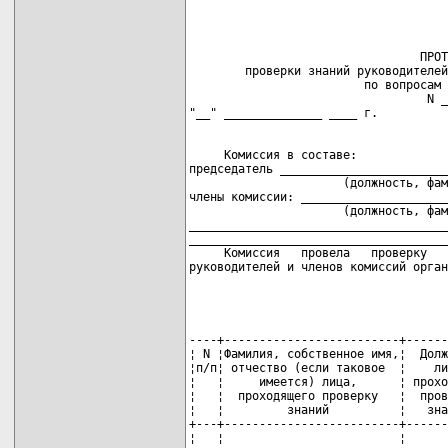
                                 ПРОТ
        проверки знаний руководителей
                         по вопросам 
                                  N _
     Комиссия в составе:

председатель ________________________
                      (должность, фам
члены комиссии: _____________________
                      (должность, фам
_____________________________________
_____________________________________
     Комиссия   провела   проверку   
руководителей и членов комиссий орган
                                     
----+-------------------------+------
¦ N ¦Фамилия, собственное имя,¦  Долж
¦п/п¦ отчество (если таковое  ¦    ли
¦   ¦     имеется) лица,      ¦ прохо
¦   ¦  проходящего проверку   ¦  пров
¦   ¦         знаний          ¦   зна
+---+-------------------------+------
¦   ¦                         ¦      