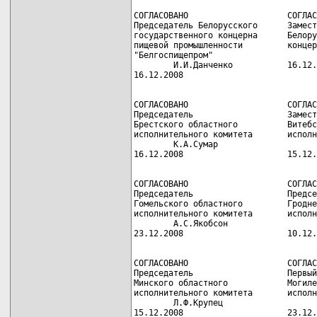
СОГЛАСОВАНО                    СОГЛАС
Председатель Белорусского      Замест
государственного концерна      Белору
пищевой промышленности         концер
"Белгоспищепром"                     
        И.И.Данченко           16.12.
СОГЛАСОВАНО                    СОГЛАС
Председатель                   Замест
Брестского областного          Витебс
исполнительного комитета       исполн
        К.А.Сумар                    
СОГЛАСОВАНО                    СОГЛАС
Председатель                   Предсе
Гомельского областного         Гродне
исполнительного комитета       исполн
        А.С.Якобсон                  
СОГЛАСОВАНО                    СОГЛАС
Председатель                   Первый
Минского областного            Могиле
исполнительного комитета       исполн
        Л.Ф.Крупец                   