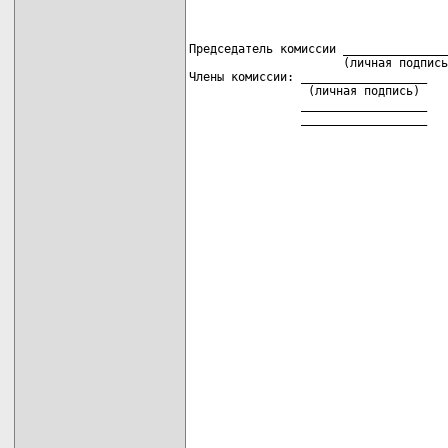
Председатель комиссии _______________
                      (личная подпись
Члены комиссии: __________________   
                 (личная подпись)    
                __________________   
                __________________   