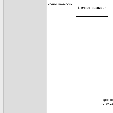
Члены комиссии: __________________   
                 (личная подпись)    
                __________________   
                __________________   
                               УДОСТО