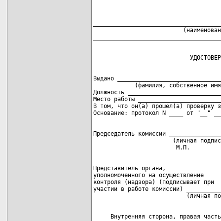
_____________________________________
                          (наименован
Выдано ______________________________
            (фамилия, собственное имя
Должность ___________________________
Место работы ________________________
В том, что он(а) прошел(а) проверку з
Председатель комиссии _______________
                       (личная подпис
Представитель органа,

уполномоченного на осуществление

контроля (надзора) (подписывает при

участии в работе комиссии) __________