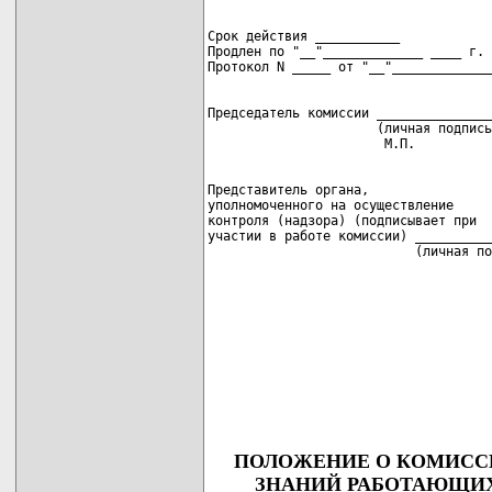
Срок действия ___________

Продлен по "__"_____________ ____ г.

Председатель комиссии _______________
                      (личная подпись
Представитель органа,

уполномоченного на осуществление

контроля (надзора) (подписывает при

участии в работе комиссии) __________
                           (личная по
                                     
                                     
                                     
                                     
                                     
                                     
ПОЛОЖЕНИЕ О КОМИССИ
ЗНАНИЙ РАБОТАЮЩИХ