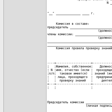
     Комиссия в составе:

председатель ________________________
                             (должнос
члены комиссии: _____________________
                             (должнос
_____________________________________
_____________________________________
     Комиссия провела проверку знаний
----+--------------------+-----------
¦   ¦Фамилия, собственное¦    Должнос
¦ N ¦имя, отчество (если ¦  проходяще
¦п/п¦  таковое имеется)  ¦ знаний (ин
¦   ¦ лица, проходящего  ¦  предприни
¦   ¦  проверку знаний   ¦     деятел
+---+--------------------+-----------
¦   ¦                    ¦           
Председатель комиссии _______________