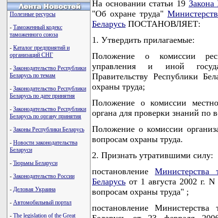
На основании статьи 19
Закона
"Об охране труда"
Министерств
Полезные ресурсы
Беларусь
ПОСТАНОВЛЯЕТ:
-
Таможенный кодекс
таможенного союза
1. Утвердить прилагаемые:
-
Каталог предприятий и
Положение о комиссии респу
организаций СНГ
управления и иной госуда
-
Законодательство Республики
Правительству Республики Бел
Беларусь по темам
охраны труда;
-
Законодательство Республики
Беларусь по дате принятия
Положение о комиссии местно
-
Законодательство Республики
органа для проверки знаний по 
Беларусь по органу принятия
Положение о комиссии организ
-
Законы Республики Беларусь
вопросам охраны труда.
-
Новости законодательства
Беларуси
2. Признать утратившими силу:
-
Тюрьмы Беларуси
постановление
Министерства 
-
Законодательство России
Беларусь
от 1 августа 2002 г. N
-
Деловая Украина
вопросам охраны труда" ;
-
Автомобильный портал
постановление Министерства 
-
The legislation of the Great
Беларусь от 23 февраля 20