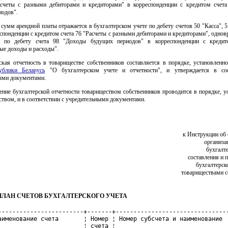
асчеты с разными дебиторами и кредиторами" в корреспонденции с кредитом счет
иодов".
сумм арендной платы отражается в бухгалтерском учете по дебету счетов 50 "Касса", 
еспонденции с кредитом счета 76 "Расчеты с разными дебиторами и кредиторами", однов
 по дебету счета 98 "Доходы будущих периодов" в корреспонденции с кредит
ые доходы и расходы".
ская отчетность в товариществе собственников составляется в порядке, установленн
ублики Беларусь
"О бухгалтерском учете и отчетности", и утверждается в соо
ыми документами.
ение бухгалтерской отчетности товариществом собственников проводится в порядке, 
ством, и в соответствии с учредительными документами.
к Инструкции об
организа
бухгалте
составления и 
бухгалтерск
товариществами с
ПЛАН СЧЕТОВ БУХГАЛТЕРСКОГО УЧЕТА
брикаты и     ¦
¦                                ¦       ¦комплектующие изделия,          ¦
¦                                ¦       ¦конструкции и детали            ¦
¦                                ¦       ¦3. Топливо                      ¦
¦                                ¦       ¦4. Тара и тарные материалы      ¦
¦                                ¦       ¦5. Запасные части               ¦
¦                                ¦       ¦6. Прочие материалы             ¦
¦                                ¦       ¦7. Материалы, переданные в      ¦
¦                                ¦       ¦переработку на сторону          ¦
¦                                ¦       ¦8. Строительные материалы       ¦
¦                                ¦       ¦9. Инвентарь и хозяйственные    ¦
¦                                ¦       ¦принадлежности                  ¦
¦                                ¦       ¦10. Специальная оснастка и      ¦
¦                                ¦       ¦специальная одежда на складе    ¦
¦                                ¦       ¦11. Специальная оснастка и      ¦
¦                                ¦       ¦специальная одежда в            ¦
¦                                ¦       ¦эксплуатации                    ¦
¦                                ¦       ¦12. Прочие материалы            ¦
+--------------------------------+-------+--------------------------------+
¦Налог на добавленную стоимость  ¦  18   ¦                                ¦
¦по приобретенным товарам,       ¦       ¦                                ¦
¦работам, услугам                ¦       ¦                                ¦
+--------------------------------+-------+--------------------------------+
¦Основное производство           ¦  20   ¦                                ¦
+--------------------------------+-------+--------------------------------+
¦Обслуживающие производства и    ¦  29   ¦1. Жилищно-коммунальные         ¦
¦хозяйства                       ¦       ¦хозяйства                       ¦
¦                                ¦       ¦2. Капитальный ремонт           ¦
+--------------------------------+-------+--------------------------------+
¦Касса                           ¦  50   ¦                                ¦
+--------------------------------+-------+--------------------------------+
¦Расчетный счет                  ¦  51   ¦                                ¦
+--------------------------------+-------+--------------------------------+
¦Специальные счета в банках      ¦  55   ¦1. Аккредитивы                  ¦
¦                                ¦       ¦2. Чековые книжки               ¦
¦                                ¦       ¦3. Денежные средства            ¦
+--------------------------------+-------+--------------------------------+
¦Финансовые вложения             ¦  58   ¦                                ¦
+--------------------------------+-------+--------------------------------+
¦Расчеты с поставщиками и        ¦  60   ¦                                ¦
¦подрядчиками                    ¦       ¦                                ¦
+--------------------------------+-------+--------------------------------+
¦Расчеты по налогам и сборам     ¦  68   ¦1. Земельный налог              ¦
¦                                ¦       ¦2. НДС                          ¦
¦                                ¦       ¦3. Налог на недвижимость        ¦
¦                                ¦       ¦4. Подоходный налог             ¦
¦                                ¦       ¦5. Прочие                       ¦
+--------------------------------+-------+--------------------------------+
¦Расчеты по социальному          ¦  69   ¦1. Расчеты по социальному       ¦
¦страхованию и обеспечению       ¦       ¦страхованию                     ¦
¦                                ¦       ¦2. Расчеты по пенсионному       ¦
¦                                ¦       ¦обеспечению                     ¦
+--------------------------------+-------+--------------------------------+
¦Расчеты с персоналом по оплате  ¦  70   ¦                                ¦
¦труда                           ¦       ¦                                ¦
+--------------------------------+-------+--------------------------------+
¦Расчеты с подотчетными лицами   ¦  71   ¦                                ¦
+--------------------------------+-------+--------------------------------+
¦Расчеты с персоналом по прочим  ¦  73   ¦1. Расчеты по предоставленным   ¦
¦операциям                       ¦       ¦займам                          ¦
¦                                ¦       ¦2. Расчеты по возмещению        ¦
¦                                ¦       ¦материального ущерба            ¦
+--------------------------------+-------+--------------------------------+
¦Расчеты с разными дебиторами и  ¦  76   ¦1. Расчеты с членами            ¦
¦кредиторами                     ¦       ¦товарищества по членским взносам¦
¦                                ¦       ¦2. Расчеты по имущественному и  ¦
¦                                ¦       ¦личному страхованию             ¦
¦                                ¦       ¦3. Расчеты по коммунальным      ¦
¦                                ¦       ¦платежам                        ¦
¦                                ¦       ¦4. Расчеты с арендаторами       ¦
¦                                ¦       ¦5. Расчеты с прочими дебиторами ¦
¦                                ¦       ¦и кредиторами                   ¦
+--------------------------------+-------+--------------------------------+
¦Добавочный фонд                 ¦  83   ¦                                ¦
+--------------------------------+-------+--------------------------------+
¦Нераспределенная прибыль        ¦  84   ¦1. Отчетного года               ¦
¦(непокрытый убыток)             ¦       ¦2. Прошлых лет                  ¦
¦                                ¦       ¦3. Фонд накопления              ¦
¦                                ¦       ¦4. Фонд потребления             ¦
+--------------------------------+-------+--------------------------------+
¦Целевое финансирование          ¦  86   ¦По видам поступлений            ¦
+--------------------------------+-------+--------------------------------+
¦Реализация                      ¦  90   ¦1. Выручка от реализации        ¦
¦                                ¦       ¦продукции (работ, услуг)        ¦
¦                                ¦       ¦2. Прочая реализация            ¦
+--------------------------------+-------+--------------------------------+
¦Операционные доходы и расходы   ¦  91   ¦                                ¦
+--------------------------------+-------+--------------------------------+
¦Внереализационные доходы и      ¦  92   ¦                                ¦
¦расходы                         ¦       ¦                                ¦
+--------------------------------+-------+--------------------------------+
¦Расходы будущих периодов        ¦  97   ¦                                ¦
+--------------------------------+-------+--------------------------------+
¦Доходы будущих периодов         ¦  98   ¦                                ¦
+--------------------------------+-------+--------------------------------+
¦Прибыли и убытки                ¦  99   ¦                                ¦
+--------------------------------+-------+--------------------------------+
¦Забалансовые счета              ¦       ¦                                ¦
+--------------------------------+-------+--------------------------------+
¦Арендованные основные средства  ¦  001  ¦                                ¦
+--------------------------------+-------+--------------------------------+
¦Товарно-материальные ценности,  ¦  002  ¦                                ¦
¦принятые на ответственное       ¦       ¦                                ¦
¦хранение                        ¦       ¦                                ¦
+--------------------------------+-------+--------------------------------+
¦Бланки строгой отчетности       ¦  006  ¦                                ¦
+--------------------------------+-------+--------------------------------+
¦Списанная в убыток задолженность¦  007  ¦                                ¦
¦неплатежеспособных дебиторов    ¦       ¦                                ¦
+--------------------------------+-------+--------------------------------+
¦Имущество, находящееся в        ¦  016  ¦1. Основные средства,           ¦
¦совместном владении             ¦       ¦находящиеся в государственной   ¦
¦                                ¦       ¦собственности                   ¦
¦    