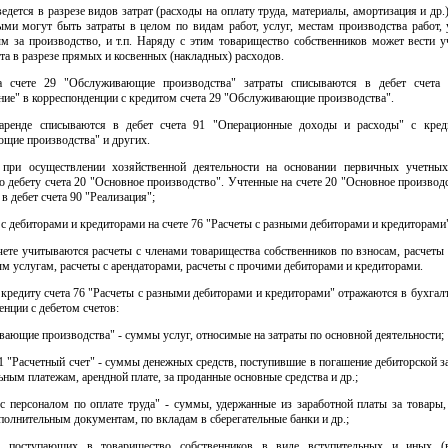
ведется в разрезе видов затрат (расходы на оплату труда, материалы, амортизация и др.
ыми могут быть затраты в целом по видам работ, услуг, местам производства работ, 
м за производство, и т.п. Наряду с этим товарищество собственников может вести у
та в разрезе прямых и косвенных (накладных) расходов.
а счете 29 "Обслуживающие производства" затраты списываются в дебет счета 
ие" в корреспонденции с кредитом счета 29 "Обслуживающие производства".
аренде списываются в дебет счета 91 "Операционные доходы и расходы" с кред
щие производства" и других.
 при осуществлении хозяйственной деятельности на основании первичных учетны
о дебету счета 20 "Основное производство". Учтенные на счете 20 "Основное производ
в дебет счета 90 "Реализация";
в с дебиторами и кредиторами на счете 76 "Расчеты с разными дебиторами и кредиторами
чете учитываются расчеты с членами товарищества собственников по взносам, расчеты
 услугам, расчеты с арендаторами, расчеты с прочими дебиторами и кредиторами.
кредиту счета 76 "Расчеты с разными дебиторами и кредиторами" отражаются в бухгал
енции с дебетом счетов:
ающие производства" - суммы услуг, относимые на затраты по основной деятельности;
51 "Расчетный счет" - суммы денежных средств, поступившие в погашение дебиторской 
ным платежам, арендной плате, за проданные основные средства и др.;
 с персоналом по оплате труда" - суммы, удержанные из заработной платы за товары,
сполнительным документам, по вкладам в сберегательные банки и др.;
тв, поступающих в товарищество собственников в виде вступительных и иных (