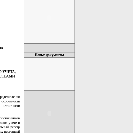
в

Новые документы
 УЧЕТА,
ЕСТВАМИ
редставления
 особенности
й отчетности
собственников
ском учете и
альный реестр
ных настоящей