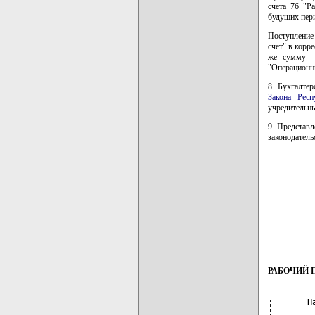
счета 76 "Р
будущих пер
Поступление 
счет" в корр
же сумму -
"Операционн
8. Бухгалтер
Закона Респ
учредительн
9. Представл
законодатель
РАБОЧИЙ 
---------------------------------+-------+---------------------------------
¦       Наименование счета       ¦ Номер ¦ Номер субсчета и наименование  ¦
¦                                ¦ счета ¦                                ¦
+--------------------------------+-------+--------------------------------+
¦Основные средства               ¦  01   ¦По видам основных средств       ¦
+--------------------------------+-------+--------------------------------+
¦Амортизация основных средств    ¦  02   ¦                                ¦
+--------------------------------+-------+--------------------------------+
¦Нематериальные активы           ¦  04   ¦По видам нематериальных активов ¦
+--------------------------------+-------+--------------------------------+
¦Амортизация нематериальных      ¦  05   ¦                                ¦
¦активов                         ¦       ¦                                ¦
+--------------------------------+-------+--------------------------------+
¦Вложения во внеоборотные активы ¦  08   ¦                                ¦
+--------------------------------+-------+--------------------------------+
¦Материалы                       ¦  10   ¦1. Сырье и материалы            ¦
¦                                ¦       ¦2. Покупные полуфа