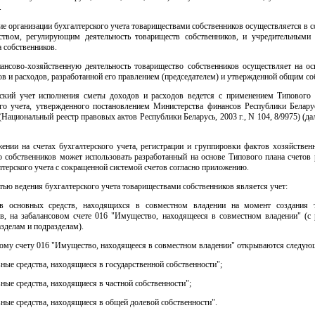
.
ие организации бухгалтерского учета товариществами собственников осуществляется в с
ьством, регулирующим деятельность товариществ собственников, и учредительными
 собственников.
ансово-хозяйственную деятельность товарищество собственников осуществляет на ос
в и расходов, разработанной его правлением (председателем) и утвержденной общим со
рский учет исполнения сметы доходов и расходов ведется с применением Типового 
ого учета, утвержденного постановлением Министерства финансов Республики Белару
 (Национальный реестр правовых актов Республики Беларусь, 2003 г., N 104, 8/9975) (да
жении на счетах бухгалтерского учета, регистрации и группировки фактов хозяйствен
о собственников может использовать разработанный на основе Типового плана счетов 
лтерского учета с сокращенной системой счетов согласно приложению.
тью ведения бухгалтерского учета товариществами собственников является учет:
ов основных средств, находящихся в совместном владении на момент создания 
ов, на забалансовом счете 016 "Имущество, находящееся в совместном владении" (с 
азделам и подразделам).
ому счету 016 "Имущество, находящееся в совместном владении" открываются следующ
ные средства, находящиеся в государственной собственности";
ные средства, находящиеся в частной собственности";
ные средства, находящиеся в общей долевой собственности".