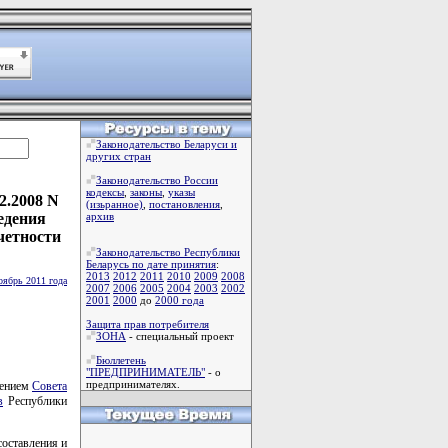
Законодательство Беларуси и
других стран
Законодательство России
кодексы
,
законы
,
указы
2.2008 N
(изьранное)
,
постановления
,
едения
архив
четности
Законодательство Республики
Беларусь по дате принятия
:
2013
2012
2011
2010
2009
2008
оябрь 2011 года
2007
2006
2005
2004
2003
2002
2001
2000
до
2000 года
Защита прав потребителя
ЗОНА
- специальный проект
Бюллетень
"ПРЕДПРИНИМАТЕЛЬ"
- о
предпринимателях.
лением
Совета
в
Республики
составления и