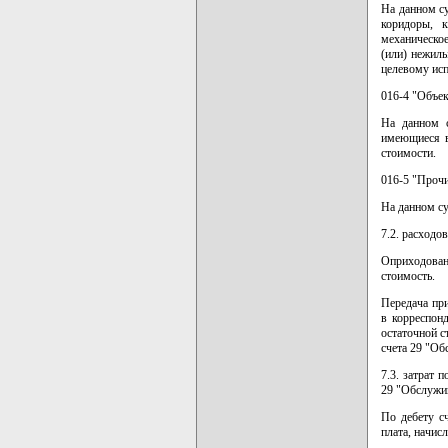
На данном с
коридоры, к
механическое
(или) нежил
целевому ис
016-4 "Объек
На данном с
имеющиеся в
стоимости.
016-5 "Прочи
На данном су
7.2. расходо
Оприходован
стоимость.
Передача пр
в корреспон
остаточной с
счета 29 "О
7.3. затрат 
29 "Обслужи
По дебету с
плата, начис