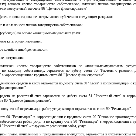
ных) взносов членов товарищества собственников, платежей членов товарищества со
очих поступлений, на счете 86 "Целевое финансирование".
Целевое финансирование" открываются субсчета по следующим разделам:
е и иные взносы членов товарищества собственников;
(субсидии) по оплате жилищно-коммунальных услуг;
ным категориям населения;
от хозяйственной деятельности;
ые поступления.
 платежей членам товарищества собственников по жилищно-коммунальным услуг
й по каждому собственнику, отражается по дебету счета 76 "Расчеты с разными 
 в корреспонденции с кредитом счета 86 "Целевое финансирование".
денежных средств в кассу отражается по дебету счета 50 "Касса" в корреспонденции с к
финансирование".
средств на расчетный счет отражается по дебету счета 51 "Расчетный счет" в корре
та 86 "Целевое финансирование";
, полученной от реализации работ, услуг, которая отражается на счете 90 "Реализация".
чета 90 "Реализация" в корреспонденции с кредитом счета 20 "Основное производство
себестоимость работ, услуг, а по кредиту счета 90 "Реализация" в корреспонденции с д
1 "Расчетный счет" - выручка от реализации работ, услуг.
ной платы, начисленные и предъявленные арендатору, отражаются в бухгалтерском уче