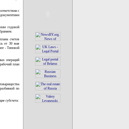
оответствии с
 документами
нове годовой
бранием.
плана счетов
сь от 30 мая
лее - Типовой
ных операций
рабочий план
товарищества
разбивкой по
ие субсчета: