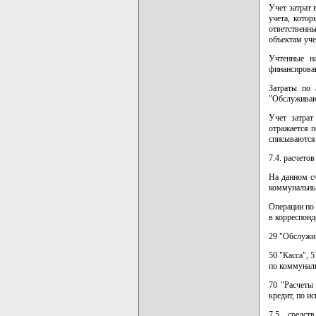
Учет затрат 
учета, котор
ответственны
объектам уче
Учтенные н
финансирован
Затраты по 
"Обслуживаю
Учет затрат
отражается п
списываются 
7.4. расчето
На данном с
коммунальным
Операции по 
в корреспонд
29 "Обслужив
50 "Касса", 
по коммуналь
70 "Расчеты
кредит, по и
7.5. средс