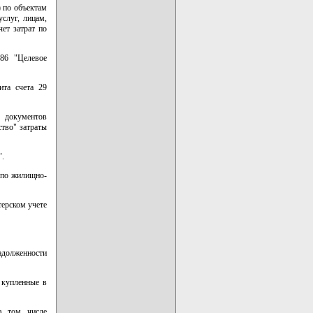
) по объектам
услуг, лицам,
чет затрат по
86 "Целевое
ита счета 29
х документов
ство" затраты
".
 по жилищно-
терском учете
задолженности
 купленные в
в том числе