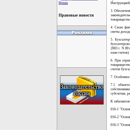
Инструкцией
Britain
3. Обеспечен
законодател
Правовые новости
товарищества
4. Свою фин
сметы доходо
5. Бухгалте
бухгалтерск
2003 г. N 89
план счетов).
6. При отра
товариществ
счетов бухга
7. Особеннос
7.1. объект
собственник
субсчетам, р
К забалансов
016-1 "Основ
016-2 "Основ
016-3 "Основ