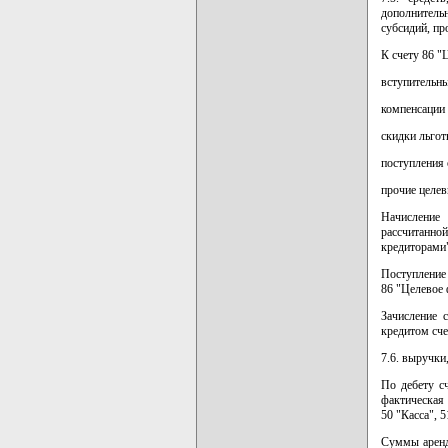
дополнитель
субсидий, пр
К счету 86 "
вступительны
компенсации 
скидки льгот
поступления 
прочие целев
Начисление
рассчитанно
кредиторами"
Поступление 
86 "Целевое 
Зачисление 
кредитом сче
7.6. выручки
По дебету с
фактическая 
50 "Касса", 5
Суммы аренд