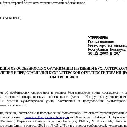
я бухгалтерской отчетности товариществами собственников.
.М.ХАРКОВЕЦ
                                             УТВЕРЖДЕНО

                                             Постановление

                                             Министерства финансо
                                             Республики Беларусь

                                             30.12.2008 N 207
КЦИЯ ОБ ОСОБЕННОСТЯХ ОРГАНИЗАЦИИ И ВЕДЕНИЯ БУХГАЛТЕРСКОГО
ЛЕНИЯ И ПРЕДСТАВЛЕНИЯ БУХГАЛТЕРСКОЙ ОТЧЕТНОСТИ ТОВАРИЩ
СОБСТВЕННИКОВ
ия об особенностях организации и ведения бухгалтерского учета, составления и п
ой отчетности товариществами собственников (далее - Инструкция) устанавливает
 и ведения бухгалтерского учета, составления и представления бухгалтерско
ами собственников.
ия, ведение, составление и представление бухгалтерской отчетности товариществами 
в соответствии с
Законом Республики Беларусь
от 18 октября 1994 года "О бухгалтер
(Ведамасцi Вярхоўнага Савета Рэспублiкi Беларусь, 1994 г., N 34, ст. 566; Национ
ов Республики Беларусь, 2001 г., N 63, 2/785) и с учетом особенностей, установлен