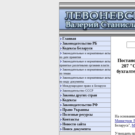
Главная
Законодательство РБ
Кодексы Беларуси
Законодательные и нормативные акты
по дате принятия
Постано
Законодательные и нормативные акты
207 "
принятые различными органами власти
Законодательные и нормативные акты
бухгалт
по темам
Законодательные и нормативные акты
по виду документы
Международное право в Беларуси
Законодательство СССР
Законы других стран
Кодексы
Законодательство РФ
Право Украины
Полезные ресурсы
На основани
Контакты
Министров Р
Новости сайта
Беларусь",
М
Поиск документа
Утвердить пр