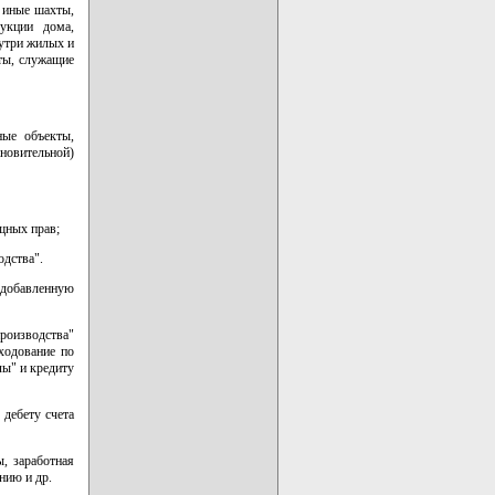
 иные шахты,
рукции дома,
нутри жилых и
ты, служащие
ные объекты,
новительной)
щных прав;
одства".
 добавленную
роизводства"
ходование по
лы" и кредиту
 дебету счета
, заработная
нию и др.