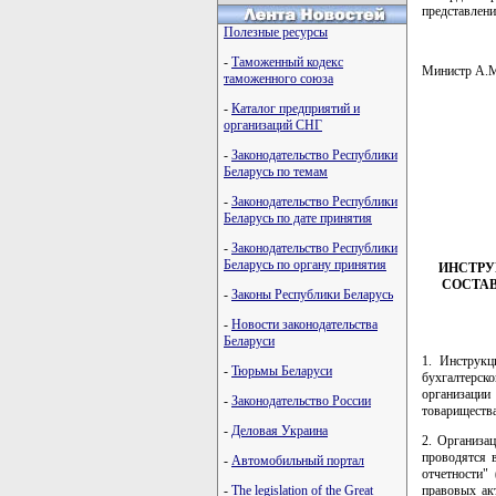
представлени
Полезные ресурсы
-
Таможенный кодекс
Министр А
таможенного союза
-
Каталог предприятий и
организаций СНГ
         
-
Законодательство Республики
         
Беларусь по темам
         
         
-
Законодательство Республики
         
Беларусь по дате принятия
-
Законодательство Республики
Беларусь по органу принятия
ИНСТРУ
СОСТАВ
-
Законы Республики Беларусь
-
Новости законодательства
Беларуси
1. Инструкц
-
Тюрьмы Беларуси
бухгалтерск
организации
-
Законодательство России
товариществ
-
Деловая Украина
2. Организац
проводятся 
-
Автомобильный портал
отчетности" 
правовых акт
-
The legislation of the Great