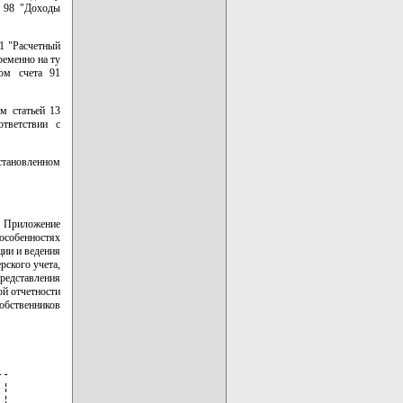
а 98 "Доходы
51 "Расчетный
ременно на ту
ом счета 91
ом статьей 13
тветствии с
установленном
Приложение
 особенностях
ции и ведения
рского учета,
представления
ой отчетности
обственников
                            ¦       ¦2. Основные средства,           ¦
¦                                ¦       ¦находящиеся в частной           ¦
¦                                ¦       ¦со