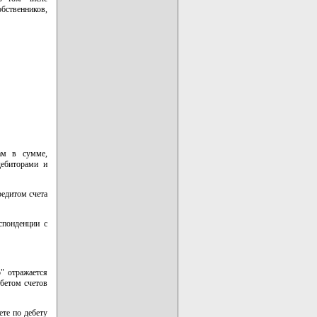
бственников,
ам в сумме,
дебиторами и
редитом счета
спонденции с
" отражается
ебетом счетов
те по дебету