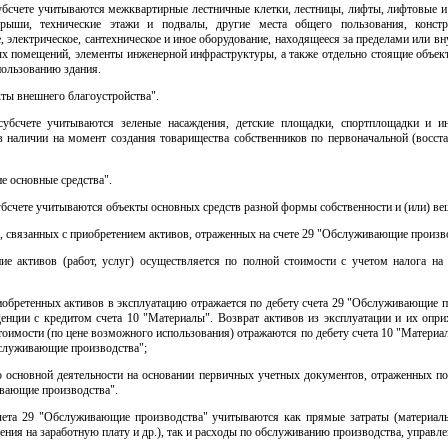
убсчете учитываются межквартирные лестничные клетки, лестницы, лифты, лифтовые и
рыши, технические этажи и подвалы, другие места общего пользования, конст
, электрическое, сантехническое и иное оборудование, находящееся за пределами или в
ых помещений, элементы инженерной инфраструктуры, а также отдельно стоящие объек
пользованию здания.
ты внешнего благоустройства".
убсчете учитываются зеленые насаждения, детские площадки, спортплощадки и и
 наличии на момент создания товарищества собственников по первоначальной (восста
е основные средства".
бсчете учитываются объекты основных средств разной формы собственности и (или) ве
в, связанных с приобретением активов, отраженных на счете 29 "Обслуживающие произв
ие активов (работ, услуг) осуществляется по полной стоимости с учетом налога на
иобретенных активов в эксплуатацию отражается по дебету счета 29 "Обслуживающие п
денции с кредитом счета 10 "Материалы". Возврат активов из эксплуатации и их опри
тоимости (по цене возможного использования) отражаются по дебету счета 10 "Материа
бслуживающие производства";
по основной деятельности на основании первичных учетных документов, отраженных по
вающие производства".
чета 29 "Обслуживающие производства" учитываются как прямые затраты (материалы
ления на заработную плату и др.), так и расходы по обслуживанию производства, управле