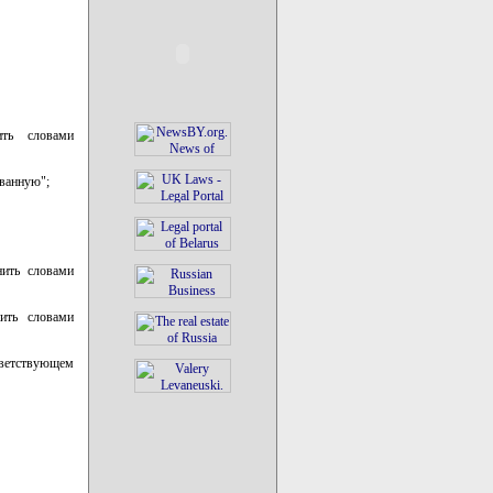
ить словами
ованную";
нить словами
ить словами
ответствующем