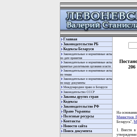
Главная
Законодательство РБ
Кодексы Беларуси
Законодательные и нормативные акты
по дате принятия
Постано
Законодательные и нормативные акты
206
принятые различными органами власти
Законодательные и нормативные акты
по темам
Законодательные и нормативные акты
по виду документы
Международное право в Беларуси
Законодательство СССР
Законы других стран
Кодексы
Законодательство РФ
Право Украины
На основани
Полезные ресурсы
Министров Р
Контакты
Беларусь",
М
Новости сайта
1. Внести в
Поиск документа
утверждении 