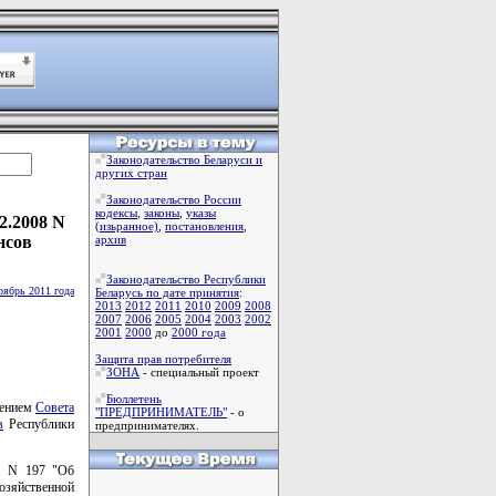
Законодательство Беларуси и
других стран
Законодательство России
кодексы
,
законы
,
указы
2.2008 N
(изьранное)
,
постановления
,
нсов
архив
Законодательство Республики
оябрь 2011 года
Беларусь по дате принятия
:
2013
2012
2011
2010
2009
2008
2007
2006
2005
2004
2003
2002
2001
2000
до
2000 года
Защита прав потребителя
ЗОНА
- специальный проект
Бюллетень
лением
Совета
"ПРЕДПРИНИМАТЕЛЬ"
- о
в
Республики
предпринимателях.
г. N 197 "Об
хозяйственной