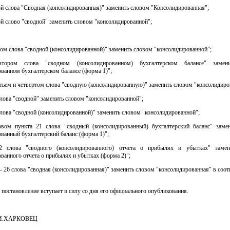
ой слова "Сводная (консолидированная)" заменить словом "Консолидированная";
ой слово "сводной" заменить словом "консолидированной";
вом слова "сводной (консолидированной)" заменить словом "консолидированной";
тором слова "сводном (консолидированном) бухгалтерском балансе" замен
ванном бухгалтерском балансе (форма 1)";
етьем и четвертом слова "сводную (консолидированную)" заменить словом "консолидир
слова "сводной" заменить словом "консолидированной";
слова "сводной (консолидированной)" заменить словом "консолидированной";
рвом пункта 21 слова "сводный (консолидированный) бухгалтерский баланс" заме
ванный бухгалтерский баланс (форма 1)";
2 слова "сводного (консолидированного) отчета о прибылях и убытках" замен
ванного отчета о прибылях и убытках (форма 2)";
 - 26 слова "сводная (консолидированная)" заменить словом "консолидированная" в со
 постановление вступает в силу со дня его официального опубликования.
.М.ХАРКОВЕЦ