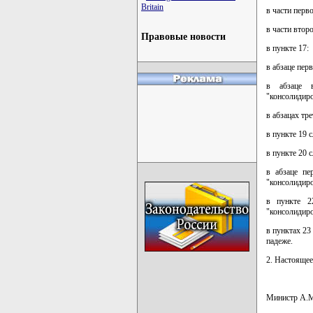
Britain
в части перв
в части втор
Правовые новости
в пункте 17:
в абзаце пер
в абзаце в
"консолидиро
в абзацах тр
в пункте 19 
в пункте 20 
в абзаце пе
"консолидиро
в пункте 2
"консолидиро
в пунктах 23
падеже.
2. Настоящее
Министр А