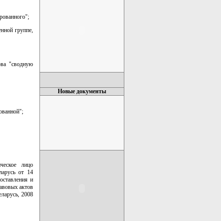
рованного";
енной группе,
ова "сводную
Новые документы
ованной";
ческое лицо
ларусь от 14
оставления и
авовых актов
ларусь, 2008