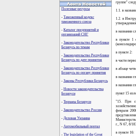
группе" сле
Полезные ресурсы
1.1. в назва
-
Таможенный кодекс
1.2. в Инстр
таможенного союза
утвержденно
-
Каталог предприятий и
в названии с
организаций СНГ
в пункте 1 
-
Законодательство Республики
(консолидир
Беларусь по темам
в пункте 2:
-
Законодательство Республики
Беларусь по дате принятия
в части перв
-
Законодательство Республики
в абзаце чет
Беларусь по органу принятия
в названии г
-
Законы Республики Беларусь
в названии г
-
Новости законодательства
пункт 15 изл
Беларуси
"15. При с
-
Тюрьмы Беларуси
хозяйственн
-
Законодательство России
февраля 200
представлен
-
Деловая Украина
Министерств
г., N 67, 8/18
-
Автомобильный портал
в пункте 16:
-
The legislation of the Great