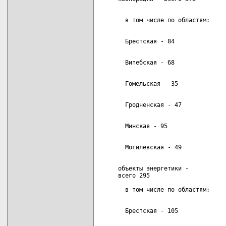
     объекты энергетики -           
     всего 295                      
                                    