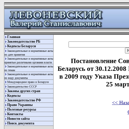
Главная
Законодательство РБ
Кодексы Беларуси
Законодательные и нормативные акты
по дате принятия
Законодательные и нормативные акты
Постановление Со
принятые различными органами власти
Законодательные и нормативные акты
Беларусь от 30.12.2008
по темам
Законодательные и нормативные акты
в 2009 году Указа Пре
по виду документы
Международное право в Беларуси
25 март
Законодательство СССР
Законы других стран
Кодексы
Законодательство РФ
<< Наз
Право Украины
Полезные ресурсы
Контакты
Новости сайта
Поиск документа