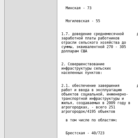
1.7. доведение среднемесячной      д
заработной платы работников         
отрасли сельского хозяйства до      
суммы, эквивалентной 270 - 305      
2. Совершенствование

инфраструктуры сельских

2.1. обеспечение завершения        д
работ и ввода в эксплуатацию        
объектов социальной, инженерно-     
транспортной инфраструктуры и       
жилья, создаваемых в 2009 году в    
агрогородках, - всего 251           
агрогородок/4195 объектов           
                                    