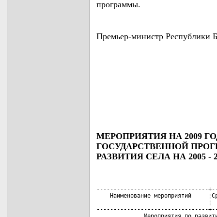
программы.
Премьер-министр Республики
                                    
                                    
                                    
                                    
                                   
МЕРОПРИЯТИЯ НА 2009 
ГОСУДАРСТВЕННОЙ ПРО
РАЗВИТИЯ СЕЛА НА 2005 - 
---------------------------------+--
    Наименование мероприятий     ¦Ср
                                 ¦  
---------------------------------+--