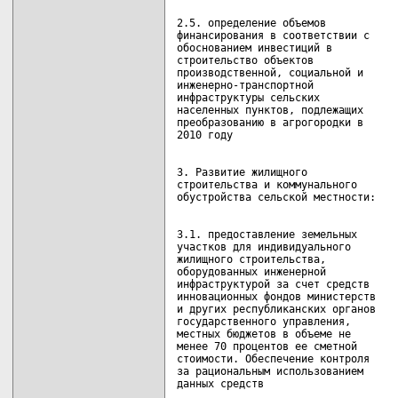
2.5. определение объемов            
финансирования в соответствии с

обоснованием инвестиций в

строительство объектов

производственной, социальной и

инженерно-транспортной

инфраструктуры сельских

населенных пунктов, подлежащих

преобразованию в агрогородки в

3. Развитие жилищного

строительства и коммунального

3.1. предоставление земельных       
участков для индивидуального        
жилищного строительства,            
оборудованных инженерной

инфраструктурой за счет средств

инновационных фондов министерств

и других республиканских органов

государственного управления,

местных бюджетов в объеме не

менее 70 процентов ее сметной

стоимости. Обеспечение контроля

за рациональным использованием
