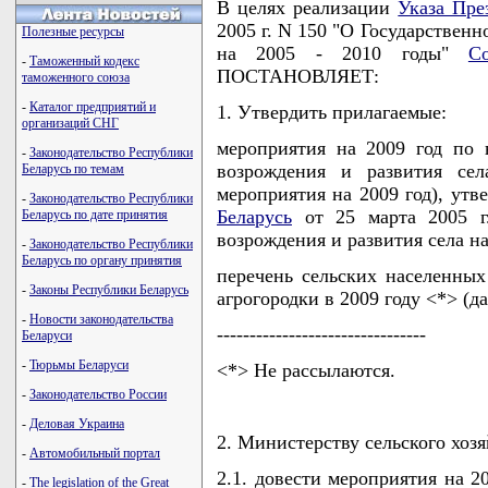
В целях реализации
Указа Пре
2005 г. N 150 "О Государствен
Полезные ресурсы
на 2005 - 2010 годы"
С
-
Таможенный кодекс
ПОСТАНОВЛЯЕТ:
таможенного союза
-
Каталог предприятий и
1. Утвердить прилагаемые:
организаций СНГ
мероприятия на 2009 год по
-
Законодательство Республики
возрождения и развития се
Беларусь по темам
мероприятия на 2009 год), ут
-
Законодательство Республики
Беларусь
от 25 марта 2005 г
Беларусь по дате принятия
возрождения и развития села на 
-
Законодательство Республики
Беларусь по органу принятия
перечень сельских населенны
-
Законы Республики Беларусь
агрогородки в 2009 году <*> (да
-
Новости законодательства
--------------------------------
Беларуси
-
Тюрьмы Беларуси
<*> Не рассылаются.
-
Законодательство России
-
Деловая Украина
2. Министерству сельского хозя
-
Автомобильный портал
2.1. довести мероприятия на 2
-
The legislation of the Great