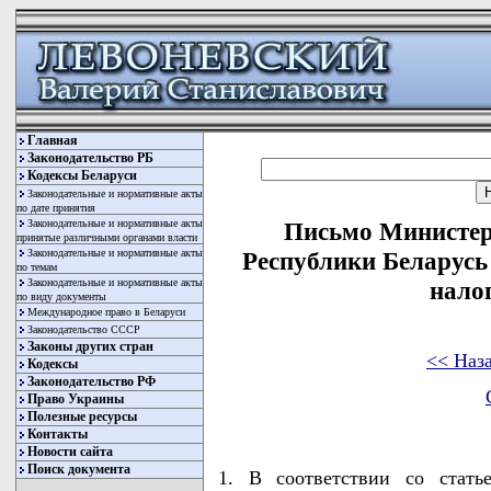
Главная
Законодательство РБ
Кодексы Беларуси
Законодательные и нормативные акты
по дате принятия
Законодательные и нормативные акты
Письмо Министер
принятые различными органами власти
Законодательные и нормативные акты
Республики Беларусь 
по темам
Законодательные и нормативные акты
нало
по виду документы
Международное право в Беларуси
Законодательство СССР
Законы других стран
<< Наз
Кодексы
Законодательство РФ
Право Украины
Полезные ресурсы
Контакты
Новости сайта
Поиск документа
1. В соответствии со стат