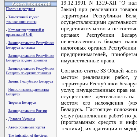
19.12.1991 N 1319-XII "О нал
Закон) при реализации товаро
Полезные ресурсы
территории Республики Бела
-
Таможенный кодекс
осуществляющими деятельность
таможенного союза
представительство и не состоя
-
Каталог предприятий и
органах Республики Бела
организаций СНГ
перечислению в бюджет налог
-
Законодательство Республики
налоговых органах Республики
Беларусь по темам
предпринимателей, приобрет
-
Законодательство Республики
имущественные права.
Беларусь по дате принятия
-
Законодательство Республики
Согласно статье 33 Общей час
Беларусь по органу принятия
местом реализации работ, у
-
Законы Республики Беларусь
территория Республики Беларус
услуг, имущественных прав на
-
Новости законодательства
Беларуси
осуществляет деятельность на
местом его нахождения (мес
-
Тюрьмы Беларуси
Беларусь. Настоящее положени
-
Законодательство России
услуг (выполнении работ) по р
-
Деловая Украина
(программных средств и инф
-
Автомобильный портал
техники), их адаптации и моди
-
The legislation of the Great