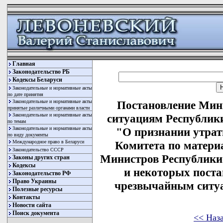
Главная
Законодательство РБ
Кодексы Беларуси
Законодательные и нормативные акты
по дате принятия
Законодательные и нормативные акты
Постановление Мин
принятые различными органами власти
Законодательные и нормативные акты
ситуациям Республики
по темам
Законодательные и нормативные акты
"О признании утра
по виду документы
Международное право в Беларуси
Комитета по матери
Законодательство СССР
Министров Республики Б
Законы других стран
Кодексы
и некоторых пост
Законодательство РФ
Право Украины
чрезвычайным ситуа
Полезные ресурсы
Контакты
Новости сайта
Поиск документа
<< Наз