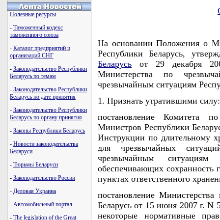
Полезные ресурсы
-
Таможенный кодекс
таможенного союза
На основании Положения о М
-
Каталог предприятий и
Республики Беларусь, утвер
организаций СНГ
Беларусь
от 29 декабря 200
-
Законодательство Республики
Министерства по чрезвыч
Беларусь по темам
чрезвычайным ситуациям Рес
-
Законодательство Республики
Беларусь по дате принятия
1. Признать утратившими силу:
-
Законодательство Республики
постановление Комитета п
Беларусь по органу принятия
Министров Республики Беларусь
-
Законы Республики Беларусь
Инструкции по длительному х
-
Новости законодательства
для чрезвычайных ситуац
Беларуси
чрезвычайным ситуациям 
-
Тюрьмы Беларуси
обеспечивающих сохранность го
пунктах ответственного хранени
-
Законодательство России
-
Деловая Украина
постановление Министерства
Беларусь от 15 июня 2007 г. N
-
Автомобильный портал
некоторые нормативные пра
-
The legislation of the Great