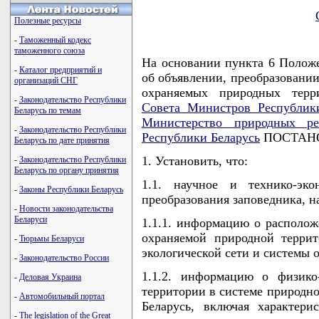
Полезные ресурсы
-
Таможенный кодекс
таможенного союза
На основании пункта 6 Положе
-
Каталог предприятий и
об объявлении, преобразовани
организаций СНГ
охраняемых природных терри
-
Законодательство Республики
Совета Министров Республик
Беларусь по темам
Министерство природных р
-
Законодательство Республики
Республики Беларусь
ПОСТАНО
Беларусь по дате принятия
1. Установить, что:
-
Законодательство Республики
Беларусь по органу принятия
1.1. научное и технико-эко
-
Законы Республики Беларусь
преобразования заповедника, н
-
Новости законодательства
Беларуси
1.1.1. информацию о располож
охраняемой природной террит
-
Тюрьмы Беларуси
экологической сети и системы 
-
Законодательство России
1.1.2. информацию о физико
-
Деловая Украина
территории в системе природн
-
Автомобильный портал
Беларусь, включая характерис
-
The legislation of the Great