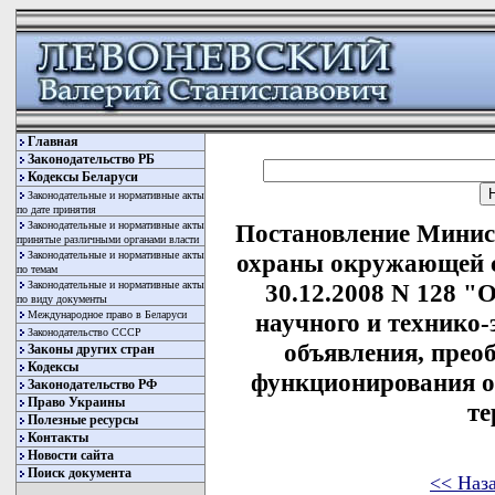
Главная
Законодательство РБ
Кодексы Беларуси
Законодательные и нормативные акты
по дате принятия
Законодательные и нормативные акты
Постановление Минис
принятые различными органами власти
Законодательные и нормативные акты
охраны окружающей с
по темам
Законодательные и нормативные акты
30.12.2008 N 128 "
по виду документы
Международное право в Беларуси
научного и технико
Законодательство СССР
объявления, прео
Законы других стран
Кодексы
функционирования о
Законодательство РФ
Право Украины
те
Полезные ресурсы
Контакты
Новости сайта
Поиск документа
<< Наз