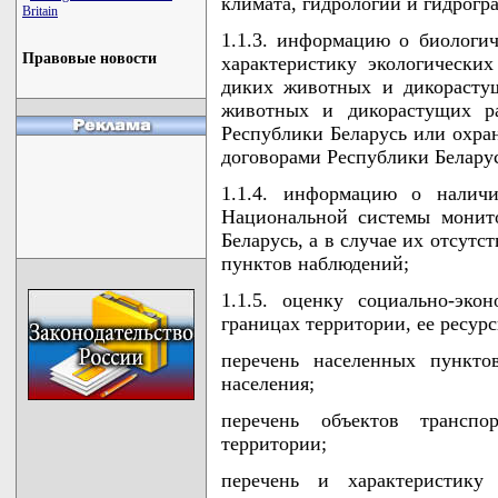
климата, гидрологии и гидрогр
Britain
1.1.3. информацию о биологич
Правовые новости
характеристику экологически
диких животных и дикорасту
животных и дикорастущих р
Республики Беларусь или охра
договорами Республики Беларус
1.1.4. информацию о налич
Национальной системы монит
Беларусь, а в случае их отсут
пунктов наблюдений;
1.1.5. оценку социально-эко
границах территории, ее ресур
перечень населенных пункто
населения;
перечень объектов трансп
территории;
перечень и характеристику