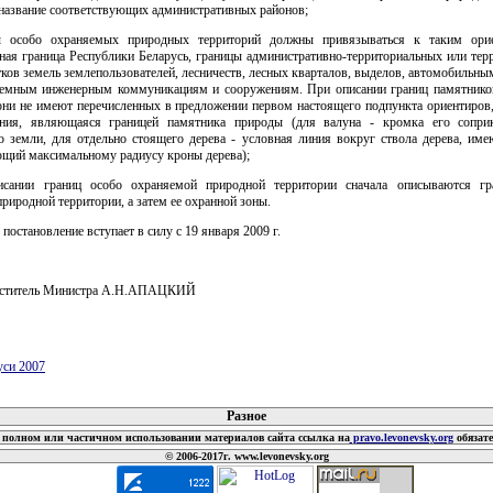
 название соответствующих административных районов;
цы особо охраняемых природных территорий должны привязываться к таким орие
нная граница Республики Беларусь, границы административно-территориальных или тер
тков земель землепользователей, лесничеств, лесных кварталов, выделов, автомобильн
земным инженерным коммуникациям и сооружениям. При описании границ памятнико
 они не имеют перечисленных в предложении первом настоящего подпункта ориентиров,
ния, являющаяся границей памятника природы (для валуна - кромка его сопри
ю земли, для отдельно стоящего дерева - условная линия вокруг ствола дерева, име
ющий максимальному радиусу кроны дерева);
исании границ особо охраняемой природной территории сначала описываются г
риродной территории, а затем ее охранной зоны.
 постановление вступает в силу с 19 января 2009 г.
еститель Министра А.Н.АПАЦКИЙ
уси 2007
 документов
Разное
полном или частичном использовании материалов сайта ссылка на
pravo.levonevsky.org
обязат
© 2006-2017г. www.levonevsky.org