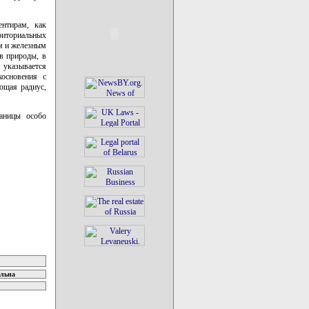
нтирам, как
риториальных
ым и железным
в природы, в
 указывается
косновения с
ющая радиус,
раницы особо
ельна