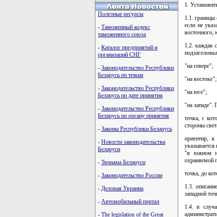
1. Установить
Полезные ресурсы
1.1. границы
если не указ
-
Таможенный кодекс
восточного, 
таможенного союза
1.2. каждая 
-
Каталог предприятий и
подзаголовка
организаций СНГ
"на севере";
-
Законодательство Республики
Беларусь по темам
"на востоке";
-
Законодательство Республики
"на юге";
Беларусь по дате принятия
"на западе".
-
Законодательство Республики
Беларусь по органу принятия
точка, с ко
стороны свет
-
Законы Республики Беларусь
ориентир, к
-
Новости законодательства
указывается 
Беларуси
"в южном на
охраняемой п
-
Тюрьмы Беларуси
точка, до ко
-
Законодательство России
1.3. описан
-
Деловая Украина
западной точ
-
Автомобильный портал
1.4. в случ
администрат
-
The legislation of the Great