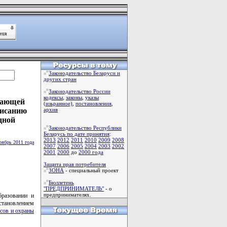
Законодательство Беларуси и
других стран
Законодательство России
кодексы
,
законы
,
указы
жающей
(изьранное)
,
постановления
,
писанию
архив
дной
Законодательство Республики
Беларусь по дате принятия
:
2013
2012
2011
2010
2009
2008
оябрь 2011 года
2007
2006
2005
2004
2003
2002
2001
2000
до
2000 года
Защита прав потребителя
ЗОНА
- специальный проект
Бюллетень
"ПРЕДПРИНИМАТЕЛЬ"
- о
предпринимателях.
бразовании и
становлением
сов и охраны