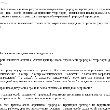
, что:
 объявляемой или преобразуемой особо охраняемой природной территории и ее охранной
ано иное, - особо охраняемая природная территория) описываются последовательно д
южного и западного участков границы особо охраняемой природной территории;
сторона света описываемых границ особо охраняемой природной территории указывает
:
 После каждого подзаголовка определяются:
торой начинается описание участка границы особо охраняемой природной территории д
а;
 которому осуществляется ее привязка. В случае невозможности определения это
направление: "на север", "в северном направлении", "на восток", "в восточном направлен
правлении", "на запад", "в западном направлении", после чего для описания г
риродной территории используется слово "далее" или "затем" и определяется следующа
торой проходит участок границы особо охраняемой природной территории;
ие границы особо охраняемой природной территории начинается и заканчивается в кра
ке границы особо охраняемой природной территории;
ае, если граница особо охраняемой природной территории проходит по территори
ивных районов, для соответствующих участков границы особо охраняемой природно