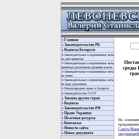
Главная
Законодательство РБ
Кодексы Беларуси
Законодательные и нормативные акты
по дате принятия
Поста
Законодательные и нормативные акты
среды 
принятые различными органами власти
Законодательные и нормативные акты
гра
по темам
Законодательные и нормативные акты
по виду документы
Международное право в Беларуси
Законодательство СССР
Законы других стран
Кодексы
Законодательство РФ
Право Украины
Полезные ресурсы
На основани
Контакты
прекращении
Новости сайта
Совета Мини
Поиск документа
окружающей 