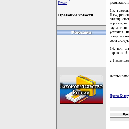
указывается
Britain
1.5. грани
Государстве
Правовые новости
единиц, учас
дорогам, на
случае если
условная ли
поверхность
соответству
1.6. при оп
охраняемой п
2. Настоящее
Первый зам
Право Белар
карта новых
При 