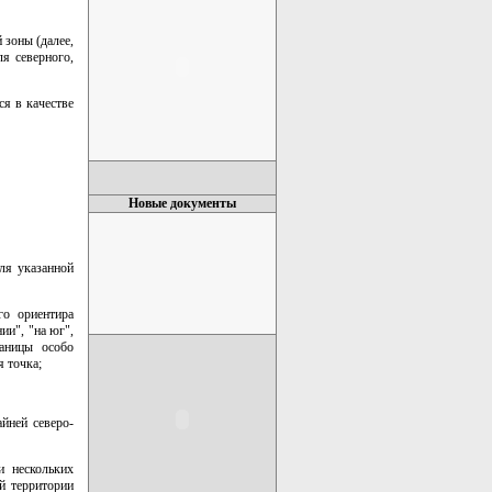
 зоны (далее,
ля северного,
ся в качестве
Новые документы
ля указанной
го ориентира
ии", "на юг",
раницы особо
я точка;
йней северо-
и нескольких
й территории