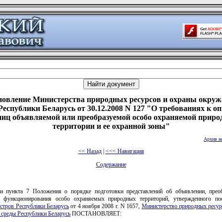
новление Министерства природных ресурсов и охраны окру
Республики Беларусь от 30.12.2008 N 127 "О требованиях к о
ниц объявляемой или преобразуемой особо охраняемой приро
территории и ее охранной зоны"
Архив н
<< Назад
|
<<< Навигация
Содержание
и пункта 7 Положения о порядке подготовки представлений об объявлении, прео
 функционирования особо охраняемых природных территорий, утвержденного по
стров Республики Беларусь
от 4 ноября 2008 г. N 1657,
Министерство природных ресур
среды Республики Беларусь
ПОСТАНОВЛЯЕТ: