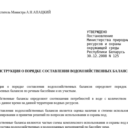
еститель Министра А.Н.АПАЦКИЙ
                                            УТВЕРЖДЕНО

                                            Постановление

                                            Министерства природны
                                            ресурсов и охраны

                                            окружающей среды

                                            Республики Беларусь

                                            30.12.2008 N 125
НСТРУКЦИЯ О ПОРЯДКЕ СОСТАВЛЕНИЯ ВОДОХОЗЯЙСТВЕННЫХ БАЛАНС
ция о порядке составления водохозяйственных балансов определяет порядок 
енных балансов по речным бассейнам и их участкам.
йственные балансы определяют соотношения потребностей в воде с количеством
данное время на данной территории водных ресурсов.
ставления водохозяйственных балансов является оценка наличия и степени использо
анирования и принятия решений по вопросам использования и охраны вод.
йственные балансы являются частью схемы комплексного использования и охраны вод и
состава водохозяйственных и водоохранных мероприятий по бассейну реки.