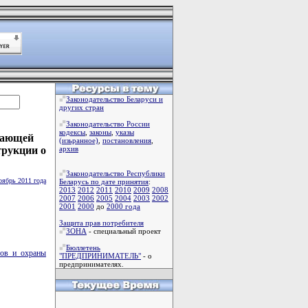
Законодательство Беларуси и
других стран
Законодательство России
кодексы
,
законы
,
указы
жающей
(изьранное)
,
постановления
,
трукции о
архив
Законодательство Республики
оябрь 2011 года
Беларусь по дате принятия
:
2013
2012
2011
2010
2009
2008
2007
2006
2005
2004
2003
2002
2001
2000
до
2000 года
Защита прав потребителя
ЗОНА
- специальный проект
Бюллетень
сов и охраны
"ПРЕДПРИНИМАТЕЛЬ"
- о
предпринимателях.