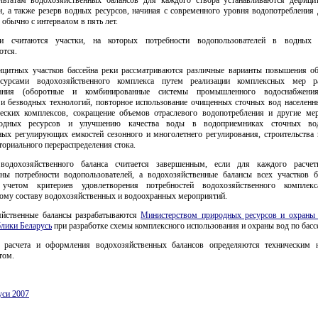
и, а также резерв водных ресурсов, начиная с современного уровня водопотребления
 обычно с интервалом в пять лет.
и считаются участки, на которых потребности водопользователей в водных 
ются.
ицитных участков бассейна реки рассматриваются различные варианты повышения об
сурсами водохозяйственного комплекса путем реализации комплексных мер ра
вания (оборотные и комбинированные системы промышленного водоснабжения
и безводных технологий, повторное использование очищенных сточных вод населенн
еских комплексов, сокращение объемов отраслевого водопотребления и другие ме
одных ресурсов и улучшению качества воды в водоприемниках сточных вод
ных регулирующих емкостей сезонного и многолетнего регулирования, строительства 
ториального перераспределения стока.
 водохозяйственного баланса считается завершенным, если для каждого расчет
аны потребности водопользователей, а водохозяйственные балансы всех участков б
учетом критериев удовлетворения потребностей водохозяйственного комплекс
ому составу водохозяйственных и водоохранных мероприятий.
яйственные балансы разрабатываются
Министерством природных ресурсов и охран
блики Беларусь
при разработке схемы комплексного использования и охраны вод по басс
 расчета и оформления водохозяйственных балансов определяются техническим
том.
уси 2007
 документов