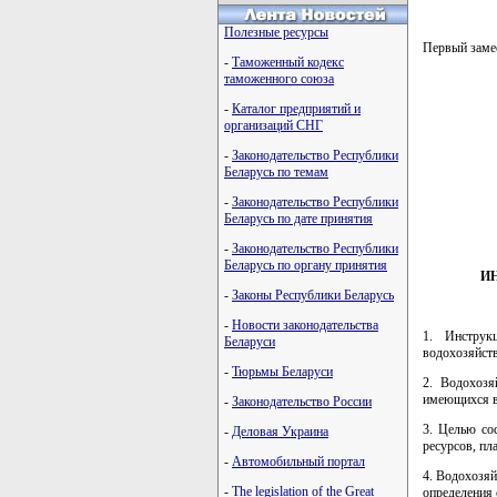
Полезные ресурсы
Первый зам
-
Таможенный кодекс
таможенного союза
-
Каталог предприятий и
         
организаций СНГ
         
         
-
Законодательство Республики
         
Беларусь по темам
         
         
-
Законодательство Республики
         
Беларусь по дате принятия
-
Законодательство Республики
Беларусь по органу принятия
И
-
Законы Республики Беларусь
-
Новости законодательства
1. Инструк
Беларуси
водохозяйств
-
Тюрьмы Беларуси
2. Водохозя
имеющихся в 
-
Законодательство России
3. Целью со
-
Деловая Украина
ресурсов, пл
-
Автомобильный портал
4. Водохозя
-
The legislation of the Great
определения 