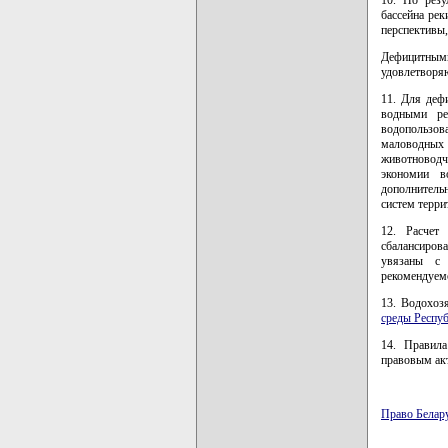
бассейна рек
перспективы,
Дефицитным
удовлетворя
11. Для деф
водными ре
водопользо
маловодных 
животноводч
экономии в
дополнитель
систем терри
12. Расчет
сбалансиров
увязаны с 
рекомендуем
13. Водохоз
среды Респу
14. Правила
правовым ак
Право Белар
карта новых