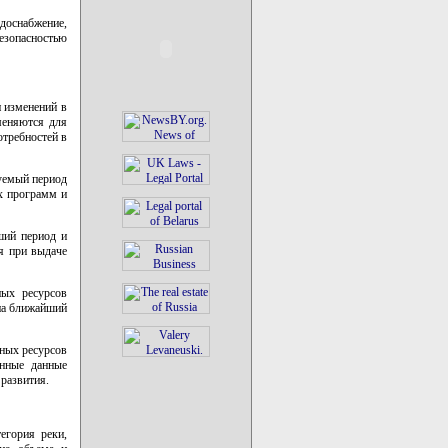
доснабжение,
езопасностью
и изменений в
меняются для
требностей в
уемый период
х программ и
ший период и
я при выдаче
ных ресурсов
на ближайший
ных ресурсов
енные данные
развития.
егория реки,