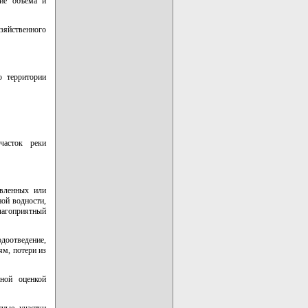
ние объема и
зяйственного
ю территории
часток реки
овленных или
ой водности,
лагоприятный
одоотведение,
ям, потери из
ной оценкой
тные участки