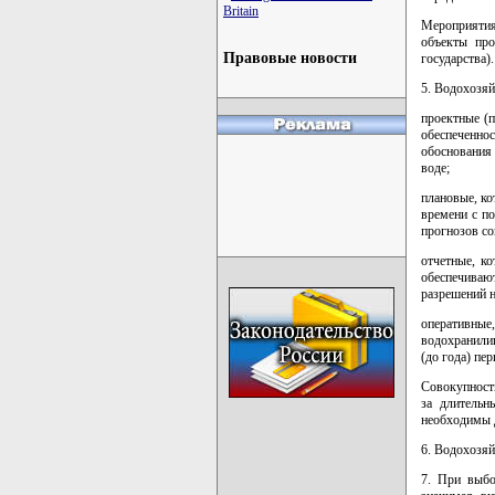
Britain
Мероприятия
объекты про
Правовые новости
государства).
5. Водохозяй
проектные (п
обеспеченно
обоснования
воде;
плановые, к
времени с п
прогнозов со
отчетные, к
обеспечиваю
разрешений н
оперативные
водохранили
(до года) пе
Совокупност
за длительн
необходимы д
6. Водохозяй
7. При выбо