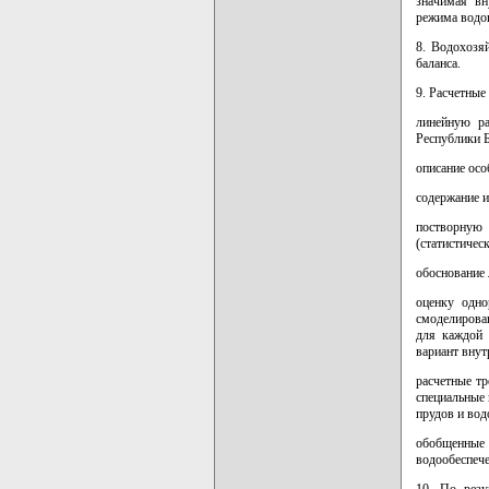
значимая вн
режима водоп
8. Водохозя
баланса.
9. Расчетные
линейную ра
Республики Б
описание осо
содержание и
постворную
(статистичес
обоснование 
оценку одно
смоделирова
для каждой 
вариант внут
расчетные тр
специальные 
прудов и во
обобщенные
водообеспеч
10. По резу