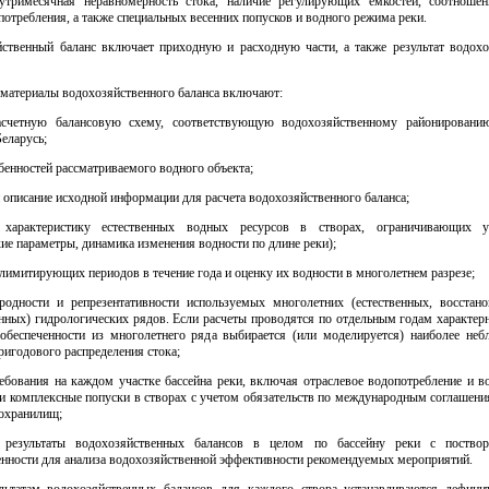
утримесячная неравномерность стока, наличие регулирующих емкостей, соотноше
отребления, а также специальных весенних попусков и водного режима реки.
йственный баланс включает приходную и расходную части, а также результат водохо
 материалы водохозяйственного баланса включают:
счетную балансовую схему, соответствующую водохозяйственному районировани
еларусь;
бенностей рассматриваемого водного объекта;
 описание исходной информации для расчета водохозяйственного баланса;
 характеристику естественных водных ресурсов в створах, ограничивающих у
кие параметры, динамика изменения водности по длине реки);
лимитирующих периодов в течение года и оценку их водности в многолетнем разрезе;
родности и репрезентативности используемых многолетних (естественных, восстан
нных) гидрологических рядов. Если расчеты проводятся по отдельным годам характерн
обеспеченности из многолетнего ряда выбирается (или моделируется) наиболее неб
ригодового распределения стока;
ебования на каждом участке бассейна реки, включая отраслевое водопотребление и в
и комплексные попуски в створах с учетом обязательств по международным соглашени
дохранилищ;
 результаты водохозяйственных балансов в целом по бассейну реки с поствор
енности для анализа водохозяйственной эффективности рекомендуемых мероприятий.
льтатам водохозяйственных балансов для каждого створа устанавливаются дефици