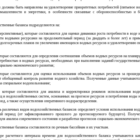
 должны быть направлены на удовлетворение приоритетных потребностей (питьевое во
мышленности и энергетики, в особенности связанные с обороноспособностью и б
ственные балансы подразделяются на:
ерспективные), которые составляются для оценки динамики роста потребности в воде 
сти водными ресурсами на продолжительный период (за двадцать и более лет) и при
 долгосрочных планов по увеличению имеющихся водных ресурсов и удовлетворению по
оторые составляются для определения соотношения объемов водных ресурсов на планир
отребностью в водных ресурсах, необходимых при выполнении заданий государственны
циально-экономического развития;
оторые составляются для оценки использования объемов водных ресурсов за прошед
т обобщенный контроль развития водного хозяйства. Полученные данные учитываютс
а специальное водопользование;
, которые составляются для анализа и корректировки режимов использования вод
щ и водохозяйственных систем, основанных на прогнозе ресурсов и потребления воды 
риод, а также осуществления оперативного водораспределения.
ь различных видов водохозяйственных балансов определяет условия использования вод
ый период (от зафиксированного прошлого до прогнозируемого будущего). Получ
ля анализа современного состояния и разработки прогнозов социально-экономического 
ственные балансы составляются по речным бассейнам и их участкам.
ре расчетного интервала времени для водохозяйственного баланса учитываются кат