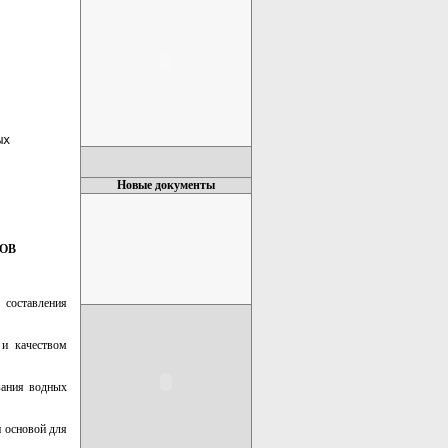
х

Новые документы
ОВ
составления
 и качеством
вания водных
 основой для