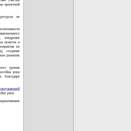
 до проектной
ресурсах не
еспеченности
ционального
, внедрение
ых пунктов и
роприятия по
), создания
или развития
ного уровня
ассейна реки
а благодаря
ы окружающей
ейну реки.
 нормативным