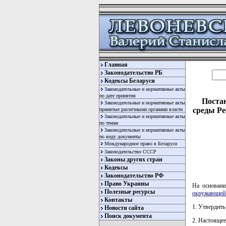
Главная
Законодательство РБ
Кодексы Беларуси
Законодательные и нормативные акты
по дате принятия
Поста
Законодательные и нормативные акты
среды Ре
принятые различными органами власти
Законодательные и нормативные акты
по темам
Законодательные и нормативные акты
по виду документы
Международное право в Беларуси
Законодательство СССР
Законы других стран
Кодексы
Законодательство РФ
Право Украины
На основани
Полезные ресурсы
окружающей 
Контакты
1. Утвердить
Новости сайта
Поиск документа
2. Настоящее