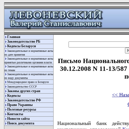
Главная
Законодательство РБ
Кодексы Беларуси
Законодательные и нормативные акты
по дате принятия
Законодательные и нормативные акты
Письмо Национального
принятые различными органами власти
Законодательные и нормативные акты
30.12.2008 N 11-13/58
по темам
Законодательные и нормативные акты
п
по виду документы
Международное право в Беларуси
Законодательство СССР
Законы других стран
<< Наз
Кодексы
Законодательство РФ
Право Украины
Полезные ресурсы
Контакты
Новости сайта
Национальный банк действ
Поиск документа