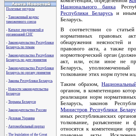
компетенции, определенной
Ко
Национального банка
Респуб
Полезные ресурсы
Республики Беларусь
и иными
-
Таможенный кодекс
Беларусь.
таможенного союза
В соответствии со стать
-
Каталог предприятий и
организаций СНГ
нормативных правовых ак
обнаружения неясностей и 
-
Законодательство Республики
Беларусь по темам
правового акта, а также пр
нормотворческий орган (должн
-
Законодательство Республики
Беларусь по дате принятия
акт, или, если иное не пр
Беларусь, уполномоченный
-
Законодательство Республики
Беларусь по органу принятия
толкование этих норм путем из
-
Законы Республики Беларусь
Таким образом,
Национальный
-
Новости законодательства
органом, в компетенцию котор
Беларуси
реализации норм нормативных
-
Тюрьмы Беларуси
Беларусь, законов Респуб
Министров Республики Белару
-
Законодательство России
иных республиканских органов
-
Деловая Украина
толкование, разъяснение и 
-
Автомобильный портал
относятся к компетенции орг
правовые акты. Исключен
-
The legislation of the Great