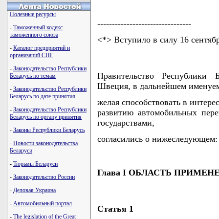
Полезные ресурсы
--------------------------------
-
Таможенный кодекс
таможенного союза
<*> Вступило в силу 16 сентябр
-
Каталог предприятий и
организаций СНГ
-
Законодательство Республики
Правительство Республики Б
Беларусь по темам
Швеция, в дальнейшем именуе
-
Законодательство Республики
Беларусь по дате принятия
желая способствовать в интер
-
Законодательство Республики
развитию автомобильных пере
Беларусь по органу принятия
государствами,
-
Законы Республики Беларусь
согласились о нижеследующем:
-
Новости законодательства
Беларуси
-
Тюрьмы Беларуси
Глава I ОБЛАСТЬ ПРИМЕН
-
Законодательство России
-
Деловая Украина
-
Автомобильный портал
Статья 1
-
The legislation of the Great