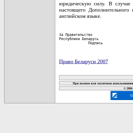
юридическую силу. В случае
настоящего Дополнительного 
английском языке.
За Правительство                    
Республики Беларусь                 
              Подпись              
Право Беларуси 2007
карта новых документов
При полном или частичном использовании 
© 2006