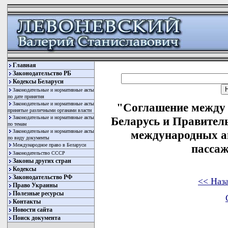
Главная
Законодательство РБ
Кодексы Беларуси
Законодательные и нормативные акты
по дате принятия
Законодательные и нормативные акты
"Соглашение между 
принятые различными органами власти
Законодательные и нормативные акты
Беларусь и Правител
по темам
Законодательные и нормативные акты
международных а
по виду документы
Международное право в Беларуси
пассаж
Законодательство СССР
Законы других стран
Кодексы
Законодательство РФ
<< Наз
Право Украины
Полезные ресурсы
Контакты
Новости сайта
Поиск документа