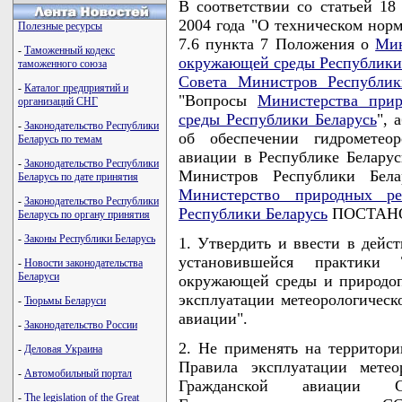
В соответствии со статьей 1
2004 года "О техническом нор
Полезные ресурсы
7.6 пункта 7 Положения о
Мин
-
Таможенный кодекс
окружающей среды Республики
таможенного союза
Совета Министров Республик
-
Каталог предприятий и
"Вопросы
Министерства при
организаций СНГ
среды Республики Беларусь
", 
-
Законодательство Республики
об обеспечении гидрометеор
Беларусь по темам
авиации в Республике Беларус
-
Законодательство Республики
Министров Республики Бел
Беларусь по дате принятия
Министерство природных р
-
Законодательство Республики
Республики Беларусь
ПОСТАНО
Беларусь по органу принятия
-
Законы Республики Беларусь
1. Утвердить и ввести в дейст
установившейся практики 
-
Новости законодательства
Беларуси
окружающей среды и природоп
эксплуатации метеорологическ
-
Тюрьмы Беларуси
авиации".
-
Законодательство России
2. Не применять на территори
-
Деловая Украина
Правила эксплуатации метео
-
Автомобильный портал
Гражданской авиации 
-
The legislation of the Great