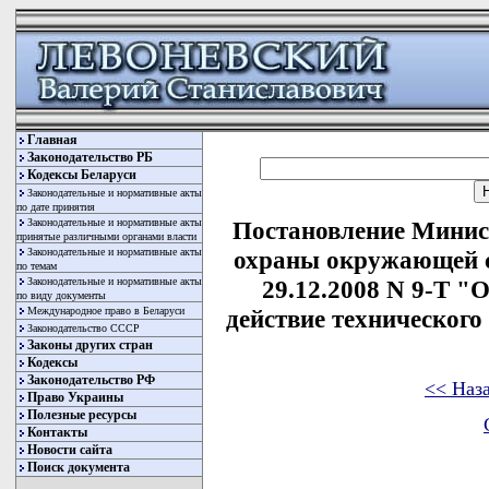
Главная
Законодательство РБ
Кодексы Беларуси
Законодательные и нормативные акты
по дате принятия
Законодательные и нормативные акты
Постановление Минис
принятые различными органами власти
Законодательные и нормативные акты
охраны окружающей с
по темам
Законодательные и нормативные акты
29.12.2008 N 9-Т "
по виду документы
Международное право в Беларуси
действие технического
Законодательство СССР
Законы других стран
Кодексы
Законодательство РФ
<< Наз
Право Украины
Полезные ресурсы
Контакты
Новости сайта
Поиск документа