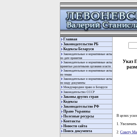
Главная
Законодательство РБ
Кодексы Беларуси
Законодательные и нормативные акты
по дате принятия
Указ П
Законодательные и нормативные акты
разм
принятые различными органами власти
Законодательные и нормативные акты
по темам
Законодательные и нормативные акты
по виду документы
Международное право в Беларуси
Законодательство СССР
Законы других стран
Кодексы
Законодательство РФ
Право Украины
В целях ус
Полезные ресурсы
Контакты
1. Увеличить
Новости сайта
Поиск документа
2.
Совету Ми