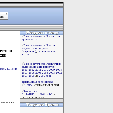
Законодательство Беларуси и
других стран
Законодательство России
кодексы
,
законы
,
указы
личении
(изьранное)
,
постановления
,
дежи"
архив
Законодательство Республики
Беларусь по дате принятия
:
оябрь 2011 года
2013
2012
2011
2010
2009
2008
2007
2006
2005
2004
2003
2002
2001
2000
до
2000 года
Защита прав потребителя
ЗОНА
- специальный проект
Бюллетень
"ПРЕДПРИНИМАТЕЛЬ"
- о
предпринимателях.
я молодежи.