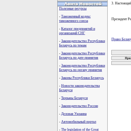
3. Настоящий
Полезные ресурсы
-
Таможенный кодекс
Президент 
таможенного союза
-
Каталог предприятий и
организаций СНГ
Право Белар
-
Законодательство Республики
Беларусь по темам
карта новых
-
Законодательство Республики
Беларусь по дате принятия
При 
-
Законодательство Республики
Беларусь по органу принятия
-
Законы Республики Беларусь
-
Новости законодательства
Беларуси
-
Тюрьмы Беларуси
-
Законодательство России
-
Деловая Украина
-
Автомобильный портал
-
The legislation of the Great