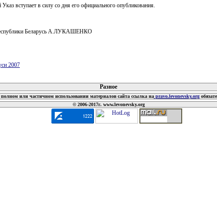
 Указ вступает в силу со дня его официального опубликования.
Республики Беларусь А.ЛУКАШЕНКО
уси 2007
 документов
Разное
полном или частичном использовании материалов сайта ссылка на
pravo.levonevsky.org
обязат
© 2006-2017г. www.levonevsky.org