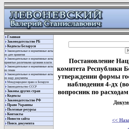
Главная
Законодательство РБ
Кодексы Беларуси
Законодательные и нормативные акты
по дате принятия
Законодательные и нормативные акты
Постановление Нац
принятые различными органами власти
Законодательные и нормативные акты
комитета Республики Бе
по темам
Законодательные и нормативные акты
утверждении формы гос
по виду документы
Международное право в Беларуси
наблюдения 4-дх (
Законодательство СССР
вопросник по расходам
Законы других стран
Кодексы
Законодательство РФ
Докум
Право Украины
Полезные ресурсы
Контакты
Новости сайта
<< Наз
Поиск документа