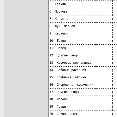
-------------------------+--------+--
5. Свекла                ¦        ¦  
-------------------------+--------+--
6. Морковь               ¦        ¦  
-------------------------+--------+--
7. Капуста               ¦        ¦  
-------------------------+--------+--
8. Лук, чеснок           ¦        ¦  
-------------------------+--------+--
9. Кабачки               ¦        ¦  
-------------------------+--------+--
10. Тыквы                ¦        ¦  
-------------------------+--------+--
11. Перец                ¦        ¦  
-------------------------+--------+--
12. Другие овощи         ¦        ¦  
-------------------------+--------+--
13. Кормовые корнеплоды  ¦        ¦  
-------------------------+--------+--
14. Бобовые растения     ¦        ¦  
-------------------------+--------+--
15. Клубника, малина     ¦        ¦  
-------------------------+--------+--
16. Смородина, крыжовник ¦        ¦  
-------------------------+--------+--
17. Другие ягоды         ¦        ¦  
-------------------------+--------+--
18. Яблоки               ¦        ¦  
-------------------------+--------+--
19. Груши                ¦        ¦  
-------------------------+--------+--
20. Сливы, алыча         ¦        ¦  