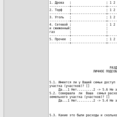
1. Дрова   ¦                   ¦ 1 2 
-----------+-------------------+-----
2. Торф    ¦                   ¦ 1 2 
-----------+-------------------+-----
3. Уголь   ¦                   ¦ 1 2 
-----------+-------------------+-----
4. Сетевой ¦                   ¦ 1 2 
и сжиженный¦                   ¦     
газ        ¦                   ¦     
-----------+-------------------+-----
5. Прочее  ¦                   ¦ 1 2 
-----------+-------------------+-----
                                     
                                     
                                 РАЗД
5.1. Имеется ли у Вашей семьи доступ 
участка (участков)? []

     Да...1 Нет.........2 -> 5.6 Не з
5.2. Совершала  ли  Ваша  семья расхо
земельного участка (участков)? []

                                     
5.3. Какие это были расходы и сколько