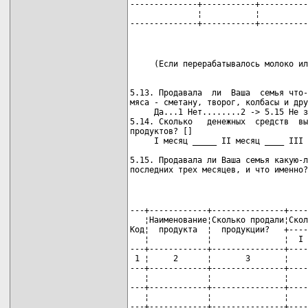
--------------+-----------+----------
              ¦           ¦          
--------------+-----------+----------
5.13. Продавала  ли  Ваша  семья что-
мяса - сметану, творог, колбасы и дру
     Да...1 Нет........2 -> 5.15 Не з
5.14. Сколько   денежных  средств  вы
продуктов? []

     I месяц _____ II месяц ____ III 
                                     
5.15. Продавала ли Ваша семья какую-л
последних трех месяцев, и что именно?
---+------------+---------------+----
   ¦Наименование¦Сколько продали¦Скол
Код¦  продукта  ¦  продукции?   +----
   ¦            ¦               ¦  I 
---+------------+---------------+----
 1 ¦     2      ¦       3       ¦    
---+------------+---------------+----
   ¦            ¦               ¦    
---+------------+---------------+----
   ¦            ¦               ¦    
---+------------+---------------+----