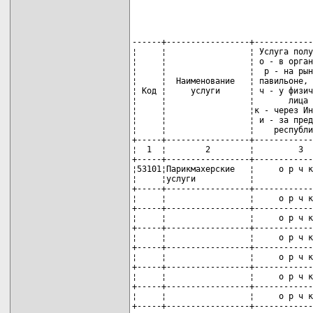
------+-----------------+------------
¦     ¦                 ¦ Услуга полу
¦     ¦                 ¦ о - в орган
¦     ¦                 ¦  р - на рын
¦     ¦  Наименование   ¦ павильоне, 
¦ Код ¦     услуги      ¦ ч - у физич
¦     ¦                 ¦       лица 
¦     ¦                 ¦к - через Ин
¦     ¦                 ¦ и - за пред
¦     ¦                 ¦    республи
+-----+-----------------+------------
¦  1  ¦        2        ¦         3  
+-----+-----------------+------------
¦53101¦Парикмахерские   ¦     о р ч к
¦     ¦услуги           ¦            
+-----+-----------------+------------
¦     ¦                 ¦     о р ч к
+-----+-----------------+------------
¦     ¦                 ¦     о р ч к
+-----+-----------------+------------
¦     ¦                 ¦     о р ч к
+-----+-----------------+------------
¦     ¦                 ¦     о р ч к
+-----+-----------------+------------
¦     ¦                 ¦     о р ч к
+-----+-----------------+------------
¦     ¦                 ¦     о р ч к
+-----+-----------------+------------