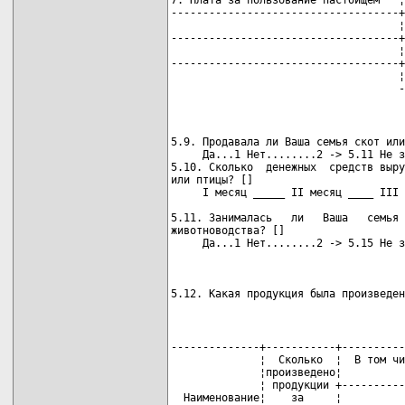
7. Плата за пользование пастбищем   ¦
------------------------------------+
                                    ¦
------------------------------------+
                                    ¦
------------------------------------+
                                    ¦
                                    -
5.9. Продавала ли Ваша семья скот или
     Да...1 Нет........2 -> 5.11 Не з
5.10. Сколько  денежных  средств выру
или птицы? []

     I месяц _____ II месяц ____ III 
                                     
5.11. Занималась   ли   Ваша   семья 
животноводства? []

                                     
5.12. Какая продукция была произведен
--------------+-----------+----------
              ¦  Сколько  ¦  В том чи
              ¦произведено¦          
              ¦ продукции +----------
  Наименование¦    за     ¦          