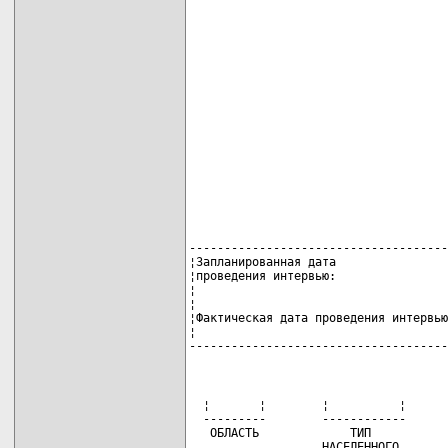
                                     
                                     
                                     
                                     
                                     
                                     
                                     
                                     
                                     
-------------------------------------
¦Запланированная дата                
¦проведения интервью:                
¦                                    
¦                                    
¦Фактическая дата проведения интервью
¦                                    
-------------------------------------
  ¦       ¦        ¦          ¦      
  ---------        ------------      
   ОБЛАСТЬ             ТИП           
                   НАСЕЛЕННОГО       