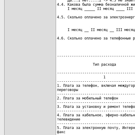
     Да...1 Нет.....2 -> 4.5 Не знает
4.4. Какова была сумма безналичной жи
     I месяц _____ II месяц ____ III 
                                     
     I месяц __ II месяц __ III месяц
                                     
4.6. Сколько оплачено за телефонные р
-------------------------------------
                                     
                 Тип расхода         
                                     
-------------------------------------
                      1              
-------------------------------------
1. Плата за телефон, включая междугор
переговоры                           
-------------------------------------
2. Плата за мобильный телефон        
-------------------------------------
3. Плата за установку и ремонт телефо
-------------------------------------
4. Плата за кабельное, эфирно-кабельн
телевидение                          
-------------------------------------
5. Плата за электронную почту, Интерн
факс                                 