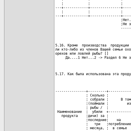
   ¦            ¦               ¦    
---+------------+---------------+----
   ¦            ¦               ¦    
---+------------+---------------+----
                                ¦Нет.
                                ¦Не з
                                -----
5.16. Кроме  производства  продукции 
ли кто-либо из членов Вашей семьи охо
орехов или ловлей рыбы? []

                                     
5.17. Как была использована эта проду
---------------+---------+-----------
               ¦ Сколько ¦           
               ¦ собрали ¦      В том
               ¦(поймали ¦         из
               ¦ рыбы /  ¦           
 Наименование  ¦  убили  +-----------
   продукта    ¦дичи) за ¦           
               ¦последние¦    на     
               ¦   три   ¦потребление
               ¦ месяца, ¦  в семье  