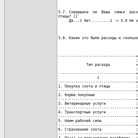
5.7. Совершала  ли  Ваша  семья  расх
птицы? []

                                     
5.8. Какие это были расходы и сколько
------------------------------------+
                                    ¦
             Тип расхода            +
                                    ¦
------------------------------------+
                  1                 ¦
------------------------------------+
1. Покупка скота и птицы            ¦
------------------------------------+
2. Корма покупные                   ¦
------------------------------------+
3. Ветеринарные услуги              ¦
------------------------------------+
4. Транспортные услуги              ¦
------------------------------------+
5. Наем рабочей силы                ¦
------------------------------------+
6. Страхование скота                ¦
------------------------------------+