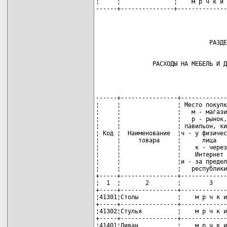
¦     ¦               ¦    м р ч к и 
------+---------------+--------------
                РАСХОДЫ НА МЕБЕЛЬ И Д
------+----------------+-------------
¦     ¦                ¦ Место покупк
¦     ¦                ¦   м - магази
¦     ¦                ¦   р - рынок,
¦     ¦                ¦ павильон, ки
¦ Код ¦  Наименование  ¦ч - у физичес
¦     ¦     товара     ¦      лица   
¦     ¦                ¦    к - через
¦     ¦                ¦    Интернет 
¦     ¦                ¦и - за предел
¦     ¦                ¦   республики
+-----+----------------+-------------
¦  1  ¦       2        ¦        3    
+-----+----------------+-------------
¦41301¦Столы           ¦    м р ч к и
+-----+----------------+-------------
¦41302¦Стулья          ¦    м р ч к и
+-----+----------------+-------------
¦41401¦Диван           ¦    м р ч к и