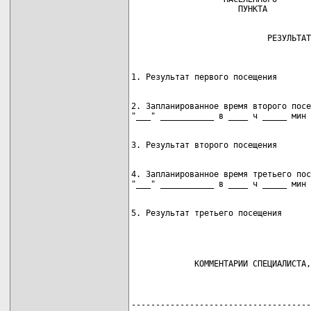
                                     
1. Результат первого посещения       
                                     
                                     
2. Запланированное время второго посе
"___" ___________ в ____ ч _____ мин 
                                     
                                     
3. Результат второго посещения       
                                     
                                     
4. Запланированное время третьего пос
"___" ___________ в ____ ч _____ мин 
                                     
                                     
5. Результат третьего посещения      
                                     
             КОММЕНТАРИИ СПЕЦИАЛИСТА,
-------------------------------------