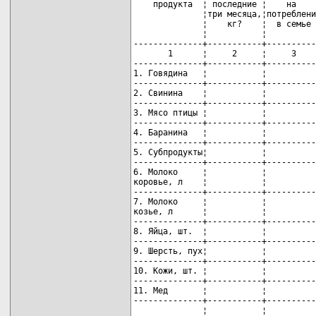
    продукта  ¦ последние ¦    на    
              ¦три месяца,¦потреблени
              ¦    кг?    ¦  в семье 
              ¦           ¦          
--------------+-----------+----------
       1      ¦     2     ¦     3    
--------------+-----------+----------
1. Говядина   ¦           ¦          
--------------+-----------+----------
2. Свинина    ¦           ¦          
--------------+-----------+----------
3. Мясо птицы ¦           ¦          
--------------+-----------+----------
4. Баранина   ¦           ¦          
--------------+-----------+----------
5. Субпродукты¦           ¦          
--------------+-----------+----------
6. Молоко     ¦           ¦          
коровье, л    ¦           ¦          
--------------+-----------+----------
7. Молоко     ¦           ¦          
козье, л      ¦           ¦          
--------------+-----------+----------
8. Яйца, шт.  ¦           ¦          
--------------+-----------+----------
9. Шерсть, пух¦           ¦          
--------------+-----------+----------
10. Кожи, шт. ¦           ¦          
--------------+-----------+----------
11. Мед       ¦           ¦          
--------------+-----------+----------
              ¦           ¦          