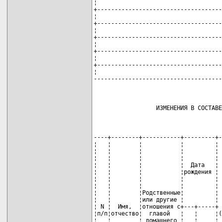
¦                                    
+------------------------------------
¦                                    
+------------------------------------
¦                                    
+------------------------------------
¦                                    
+------------------------------------
¦                                    
+------------------------------------
¦                                    
-------------------------------------
                  ИЗМЕНЕНИЯ В СОСТАВЕ
----+--------+-----------+---------+-
¦   ¦        ¦           ¦         ¦ 
¦   ¦        ¦           ¦         ¦ 
¦   ¦        ¦           ¦         ¦ 
¦   ¦        ¦           ¦  Дата   ¦ 
¦   ¦        ¦           ¦рождения ¦ 
¦   ¦        ¦           ¦         ¦ 
¦   ¦        ¦           ¦         ¦ 
¦   ¦        ¦Родственные¦         ¦ 
¦   ¦        ¦или другие ¦         ¦ 
¦ N ¦  Имя,  ¦отношения с+---+-----+ 
¦п/п¦отчество¦  главой   ¦   ¦     ¦(
¦   ¦        ¦ домашнего ¦   ¦     ¦ 