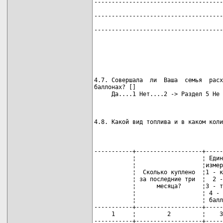
-------------------------------------
                                     
-------------------------------------
                                     
-------------------------------------
                                     
                                     
                                     
4.7. Совершала  ли  Ваша  семья  расх
баллонах? []

                                     
4.8. Какой вид топлива и в каком коли
-----------+-------------------+-----
           ¦                   ¦ Един
           ¦                   ¦измер
           ¦  Сколько куплено  ¦1 - к
           ¦ за последние три  ¦  2 -
           ¦      месяца?      ¦3 - т
           ¦                   ¦ 4 - 
           ¦                   ¦ балл
-----------+-------------------+-----
     1     ¦         2         ¦    3
-----------+-------------------+-----