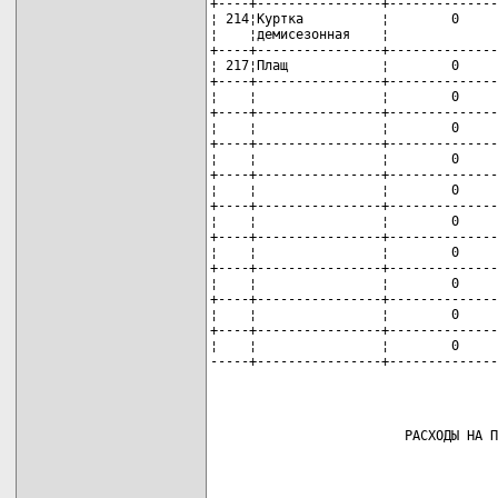
+----+----------------+--------------
¦ 214¦Куртка          ¦        0     
¦    ¦демисезонная    ¦              
+----+----------------+--------------
¦ 217¦Плащ            ¦        0     
+----+----------------+--------------
¦    ¦                ¦        0     
+----+----------------+--------------
¦    ¦                ¦        0     
+----+----------------+--------------
¦    ¦                ¦        0     
+----+----------------+--------------
¦    ¦                ¦        0     
+----+----------------+--------------
¦    ¦                ¦        0     
+----+----------------+--------------
¦    ¦                ¦        0     
+----+----------------+--------------
¦    ¦                ¦        0     
+----+----------------+--------------
¦    ¦                ¦        0     
+----+----------------+--------------
¦    ¦                ¦        0     
-----+----------------+--------------
                         РАСХОДЫ НА П