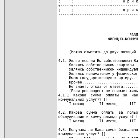
¦     ¦                 ¦     о р ч к
+-----+-----------------+------------
¦     ¦                 ¦     о р ч к
------+-----------------+------------
                                 РАЗД
     (Можно отметить до двух позиций.
                                     
4.1. Являетесь ли Вы собственником Ва
     Являюсь собственником квартиры..
     Являюсь собственником индивидуал
     Являюсь нанимателем у физическог
     Имею государственную квартиру...
     Прочее..........................
     Не знает, отказ от ответа.......
     (Если респондент не снимает жиль
4.1.1. Какова  сумма  оплаты  за  нае
коммунальных услуг)? []

     I месяц _____ II месяц ____ III 
                                     
4.2. Какова  сумма  оплаты  за  польз
обслуживание и коммунальные услуги? [
     I месяц _____ II месяц ____ III 
                                     
4.3. Получала ли Ваша семья безналичн
коммунальных услуг? []
