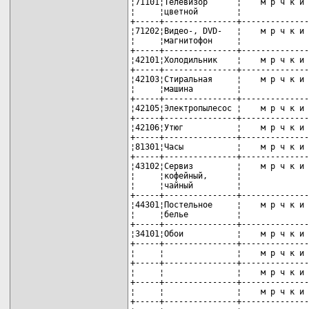
¦71101¦Телевизор      ¦    м р ч к и 
¦     ¦цветной        ¦              
+-----+---------------+--------------
¦71202¦Видео-, DVD-   ¦    м р ч к и 
¦     ¦магнитофон     ¦              
+-----+---------------+--------------
¦42101¦Холодильник    ¦    м р ч к и 
+-----+---------------+--------------
¦42103¦Стиральная     ¦    м р ч к и 
¦     ¦машина         ¦              
+-----+---------------+--------------
¦42105¦Электропылесос ¦    м р ч к и 
+-----+---------------+--------------
¦42106¦Утюг           ¦    м р ч к и 
+-----+---------------+--------------
¦81301¦Часы           ¦    м р ч к и 
+-----+---------------+--------------
¦43102¦Сервиз         ¦    м р ч к и 
¦     ¦кофейный,      ¦              
¦     ¦чайный         ¦              
+-----+---------------+--------------
¦44301¦Постельное     ¦    м р ч к и 
¦     ¦белье          ¦              
+-----+---------------+--------------
¦34101¦Обои           ¦    м р ч к и 
+-----+---------------+--------------
¦     ¦               ¦    м р ч к и 
+-----+---------------+--------------
¦     ¦               ¦    м р ч к и 
+-----+---------------+--------------
¦     ¦               ¦    м р ч к и 
+-----+---------------+--------------