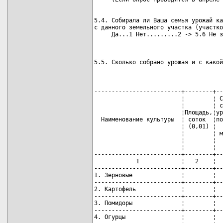
5.4. Собирала ли Ваша семья урожай ка
с данного земельного участка (участко
                                     
5.5. Сколько собрано урожая и с какой
-------------------------+--------+--
                         ¦        ¦ С
                         ¦        ¦ с
                         ¦Площадь,¦ур
  Наименование культуры  ¦ соток  ¦по
                         ¦ (0,01) ¦  
                         ¦        ¦ м
                         ¦        ¦  
                         ¦        ¦  
-------------------------+--------+--
            1            ¦   2    ¦  
-------------------------+--------+--
1. Зерновые              ¦        ¦  
-------------------------+--------+--
2. Картофель             ¦        ¦  
-------------------------+--------+--
3. Помидоры              ¦        ¦  
-------------------------+--------+--
4. Огурцы                ¦        ¦  