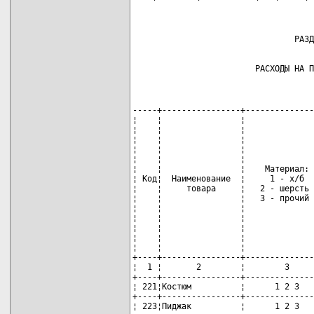
                         РАСХОДЫ НА П
-----+----------------+--------------
¦    ¦                ¦              
¦    ¦                ¦              
¦    ¦                ¦              
¦    ¦                ¦              
¦    ¦                ¦              
¦    ¦                ¦    Материал: 
¦ Код¦  Наименование  ¦     1 - х/б  
¦    ¦     товара     ¦   2 - шерсть 
¦    ¦                ¦   3 - прочий 
¦    ¦                ¦              
¦    ¦                ¦              
¦    ¦                ¦              
¦    ¦                ¦              
¦    ¦                ¦              
+----+----------------+--------------
¦  1 ¦       2        ¦        3     
+----+----------------+--------------
¦ 221¦Костюм          ¦      1 2 3   
+----+----------------+--------------
¦ 223¦Пиджак          ¦      1 2 3   