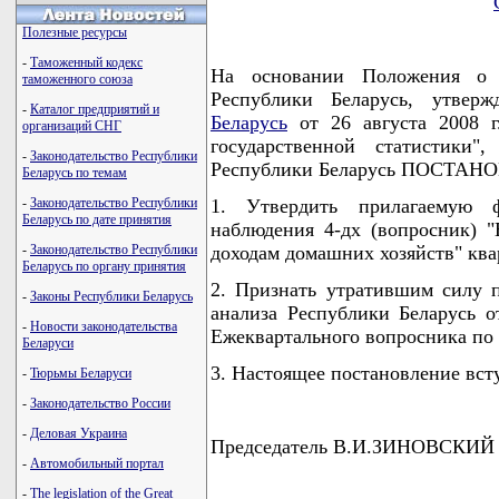
Полезные ресурсы
-
Таможенный кодекс
На основании Положения о Н
таможенного союза
Республики Беларусь, утвер
-
Каталог предприятий и
Беларусь
от 26 августа 2008 г
организаций СНГ
государственной статистики"
-
Законодательство Республики
Республики Беларусь ПОСТАН
Беларусь по темам
-
Законодательство Республики
1. Утвердить прилагаемую фо
Беларусь по дате принятия
наблюдения 4-дх (вопросник) 
-
Законодательство Республики
доходам домашних хозяйств" ква
Беларусь по органу принятия
2. Признать утратившим силу 
-
Законы Республики Беларусь
анализа Республики Беларусь о
-
Новости законодательства
Ежеквартального вопросника по 
Беларуси
3. Настоящее постановление всту
-
Тюрьмы Беларуси
-
Законодательство России
-
Деловая Украина
Председатель В.И.ЗИНОВСКИЙ
-
Автомобильный портал
-
The legislation of the Great