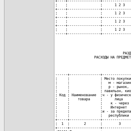
+----+----------------+--------------
¦    ¦                ¦      1 2 3   
+----+----------------+--------------
¦    ¦                ¦      1 2 3   
+----+----------------+--------------
¦    ¦                ¦      1 2 3   
+----+----------------+--------------
¦    ¦                ¦      1 2 3   
-----+----------------+--------------
                                 РАЗД
                   РАСХОДЫ НА ПРЕДМЕТ
------+---------------+--------------
¦     ¦               ¦ Место покупки
¦     ¦               ¦   м - магазин
¦     ¦               ¦   р - рынок, 
¦     ¦               ¦ павильон, кио
¦ Код ¦ Наименование  ¦ч - у физическ
¦     ¦    товара     ¦      лица    
¦     ¦               ¦    к - через 
¦     ¦               ¦    Интернет  
¦     ¦               ¦и - за предела
¦     ¦               ¦   республики 
+-----+---------------+--------------
¦  1  ¦       2       ¦        3     
+-----+---------------+--------------