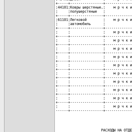
+-----+----------------+-------------
¦44101¦Ковры шерстяные,¦    м р ч к и
¦     ¦полушерстяные   ¦             
+-----+----------------+-------------
¦61101¦Легковой        ¦    м р ч к и
¦     ¦автомобиль      ¦             
+-----+----------------+-------------
¦     ¦                ¦    м р ч к и
+-----+----------------+-------------
¦     ¦                ¦    м р ч к и
+-----+----------------+-------------
¦     ¦                ¦    м р ч к и
+-----+----------------+-------------
¦     ¦                ¦    м р ч к и
+-----+----------------+-------------
¦     ¦                ¦    м р ч к и
+-----+----------------+-------------
¦     ¦                ¦    м р ч к и
+-----+----------------+-------------
¦     ¦                ¦    м р ч к и
+-----+----------------+-------------
¦     ¦                ¦    м р ч к и
+-----+----------------+-------------
¦     ¦                ¦    м р ч к и
+-----+----------------+-------------
¦     ¦                ¦    м р ч к и
------+----------------+-------------
                      РАСХОДЫ НА ОТДЕ