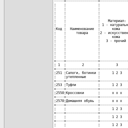
-----+----------------+--------------
¦    ¦                ¦              
¦    ¦                ¦              
¦    ¦                ¦              
¦    ¦                ¦              
¦    ¦                ¦    Материал: 
¦    ¦                ¦ 1 - натуральн
¦Код ¦  Наименование  ¦      кожа    
¦    ¦     товара     ¦2 - искусствен
¦    ¦                ¦      кожа    
¦    ¦                ¦   3 - прочий 
¦    ¦                ¦              
¦    ¦                ¦              
¦    ¦                ¦              
¦    ¦                ¦              
+----+----------------+--------------
¦ 1  ¦        2       ¦        3     
+----+----------------+--------------
¦251 ¦Сапоги, ботинки ¦      1 2 3   
¦    ¦утепленные      ¦              
+----+----------------+--------------
¦253 ¦Туфли           ¦      1 2 3   
+----+----------------+--------------
¦2550¦Кроссовки       ¦      x x x   
+----+----------------+--------------
¦2570¦Домашняя обувь  ¦      x x x   
+----+----------------+--------------
¦    ¦                ¦      1 2 3   
+----+----------------+--------------
¦    ¦                ¦      1 2 3   
+----+----------------+--------------
¦    ¦                ¦      1 2 3   