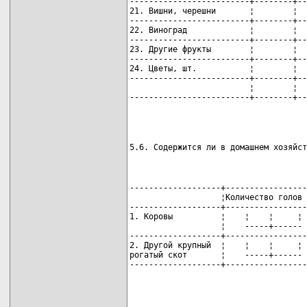
-------------------------+--------+--
21. Вишни, черешни       ¦        ¦  
-------------------------+--------+--
22. Виноград             ¦        ¦  
-------------------------+--------+--
23. Другие фрукты        ¦        ¦  
-------------------------+--------+--
24. Цветы, шт.           ¦        ¦  
-------------------------+--------+--
                         ¦        ¦  
-------------------------+--------+--
                                     
5.6. Содержится ли в домашнем хозяйст
-------------------+-----------------
                   ¦Количество голов 
-------------------+-----------------
1. Коровы          ¦    ¦    ¦     ¦ 
                   ¦    -----+------ 
-------------------+-----------------
2. Другой крупный  ¦    ¦    ¦     ¦ 
рогатый скот       ¦    -----+------ 
-------------------+-----------------
                                     
                                     
                                     