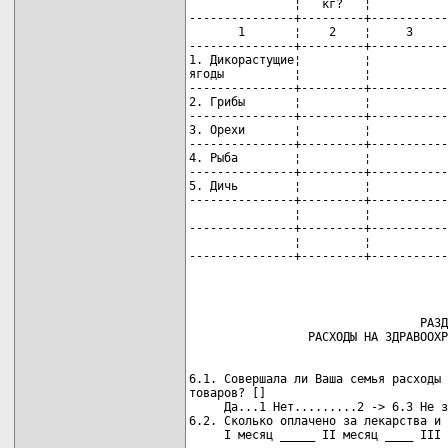
               ¦   кг?   ¦           
---------------+---------+-----------
       1       ¦    2    ¦     3     
---------------+---------+-----------
1. Дикорастущие¦         ¦           
ягоды          ¦         ¦           
---------------+---------+-----------
2. Грибы       ¦         ¦           
---------------+---------+-----------
3. Орехи       ¦         ¦           
---------------+---------+-----------
4. Рыба        ¦         ¦           
---------------+---------+-----------
5. Дичь        ¦         ¦           
---------------+---------+-----------
               ¦         ¦           
---------------+---------+-----------
               ¦         ¦           
---------------+---------+-----------
                                 РАЗД
6.1. Совершала ли Ваша семья расходы 
товаров? []

     Да...1 Нет.........2 -> 6.3 Не з
6.2. Сколько оплачено за лекарства и 
     I месяц _____ II месяц ____ III 