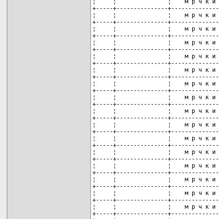
¦     ¦               ¦    м р ч к и 
+-----+---------------+--------------
¦     ¦               ¦    м р ч к и 
+-----+---------------+--------------
¦     ¦               ¦    м р ч к и 
+-----+---------------+--------------
¦     ¦               ¦    м р ч к и 
+-----+---------------+--------------
¦     ¦               ¦    м р ч к и 
+-----+---------------+--------------
¦     ¦               ¦    м р ч к и 
+-----+---------------+--------------
¦     ¦               ¦    м р ч к и 
+-----+---------------+--------------
¦     ¦               ¦    м р ч к и 
+-----+---------------+--------------
¦     ¦               ¦    м р ч к и 
+-----+---------------+--------------
¦     ¦               ¦    м р ч к и 
+-----+---------------+--------------
¦     ¦               ¦    м р ч к и 
+-----+---------------+--------------
¦     ¦               ¦    м р ч к и 
+-----+---------------+--------------
¦     ¦               ¦    м р ч к и 
+-----+---------------+--------------
¦     ¦               ¦    м р ч к и 
+-----+---------------+--------------
¦     ¦               ¦    м р ч к и 
+-----+---------------+--------------
¦     ¦               ¦    м р ч к и 
+-----+---------------+--------------