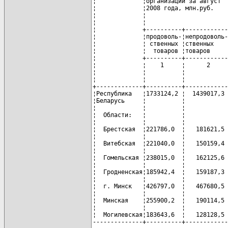
¦             ¦организаций за август  
¦             ¦2008 года, млн.руб.    
¦             ¦                       
¦             ¦                       
¦             +----------+------------
¦             ¦продоволь-¦непродоволь-
¦             ¦ ственных ¦ственных    
¦             ¦  товаров ¦товаров     
¦             +----------+------------
¦             ¦    1     ¦      2     
¦             ¦          ¦            
¦             ¦          ¦            
+-------------+----------+------------
¦Республика   ¦1733124,2 ¦  1439017,3 
¦Беларусь     ¦          ¦            
¦             ¦          ¦            
¦  Области:   ¦          ¦            
¦             ¦          ¦            
¦  Брестская  ¦221786,0  ¦   181621,5 
¦             ¦          ¦            
¦  Витебская  ¦221040,0  ¦   150159,4 
¦             ¦          ¦            
¦  Гомельская ¦238015,0  ¦   162125,6 
¦             ¦          ¦            
¦  Гродненская¦185942,4  ¦   159187,3 
¦             ¦          ¦            
¦  г. Минск   ¦426797,0  ¦   467680,5 
¦             ¦          ¦            
¦  Минская    ¦255900,2  ¦   190114,5 
¦             ¦          ¦            
¦  Могилевская¦183643,6  ¦   128128,5 
--------------+----------+------------