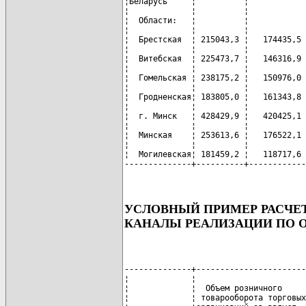
¦Беларусь     ¦          ¦            
¦             ¦          ¦            
¦  Области:   ¦          ¦            
¦             ¦          ¦            
¦  Брестская  ¦ 215043,3 ¦   174435,5 
¦             ¦          ¦            
¦  Витебская  ¦ 225473,7 ¦   146316,9 
¦             ¦          ¦            
¦  Гомельская ¦ 238175,2 ¦   150976,0 
¦             ¦          ¦            
¦  Гродненская¦ 183805,0 ¦   161343,8 
¦             ¦          ¦            
¦  г. Минск   ¦ 428429,9 ¦   420425,1 
¦             ¦          ¦            
¦  Минская    ¦ 253613,6 ¦   176522,1 
¦             ¦          ¦            
¦  Могилевская¦ 181459,2 ¦   118717,6 
--------------+----------+------------
УСЛОВНЫЙ ПРИМЕР РАСЧЕТ
КАНАЛЫ РЕАЛИЗАЦИИ ПО О
--------------+-----------------------
¦             ¦                       
¦             ¦  Объем розничного     
¦             ¦ товарооборота торговых