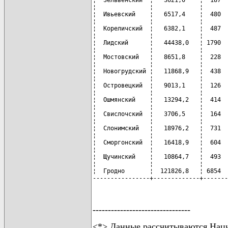
¦  Зельвенский  ¦   3621,0    ¦  187  
¦               ¦             ¦       
¦  Ивьевский    ¦   6517,4    ¦  480  
¦               ¦             ¦       
¦  Кореличский  ¦   6382,1    ¦  487  
¦               ¦             ¦       
¦  Лидский      ¦   44438,0   ¦ 1790  
¦               ¦             ¦       
¦  Мостовский   ¦   8651,8    ¦  228  
¦               ¦             ¦       
¦  Новогрудский ¦   11868,9   ¦  438  
¦               ¦             ¦       
¦  Островецкий  ¦   9013,1    ¦  126  
¦               ¦             ¦       
¦  Ошмянский    ¦   13294,2   ¦  414  
¦               ¦             ¦       
¦  Свислочский  ¦   3706,5    ¦  164  
¦               ¦             ¦       
¦  Слонимский   ¦   18976,2   ¦  731  
¦               ¦             ¦       
¦  Сморгонский  ¦   16418,9   ¦  604  
¦               ¦             ¦       
¦  Щучинский    ¦   10864,7   ¦  493  
¦               ¦             ¦       
¦  Гродно       ¦  121826,8   ¦ 6854  
----------------+-------------+-------
--------------------------------
<*> Данные рассчитываются Наци