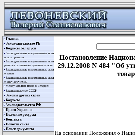
Главная
Законодательство РБ
Кодексы Беларуси
Законодательные и нормативные акты
Постановление Национа
по дате принятия
Законодательные и нормативные акты
29.12.2008 N 484 "Об у
принятые различными органами власти
Законодательные и нормативные акты
товар
по темам
Законодательные и нормативные акты
по виду документы
Международное право в Беларуси
Законодательство СССР
Законы других стран
Кодексы
Законодательство РФ
Право Украины
Полезные ресурсы
Контакты
Новости сайта
Поиск документа
На основании Положения о Нацио