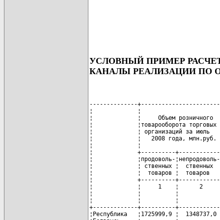
УСЛОВНЫЙ ПРИМЕР РАСЧЕТ
КАНАЛЫ РЕАЛИЗАЦИИ ПО О
--------------+-----------------------
¦             ¦                       
¦             ¦     Объем розничного  
¦             ¦товарооборота торговых 
¦             ¦ организаций за июль   
¦             ¦   2008 года, млн.руб. 
¦             ¦                       
¦             +----------+------------
¦             ¦продоволь-¦непродоволь-
¦             ¦ ственных ¦  ственных  
¦             ¦  товаров ¦  товаров   
¦             +----------+------------
¦             ¦     1    ¦      2     
¦             ¦          ¦            
¦             ¦          ¦            
+-------------+----------+------------
¦Республика   ¦1725999,9 ¦  1348737,0 