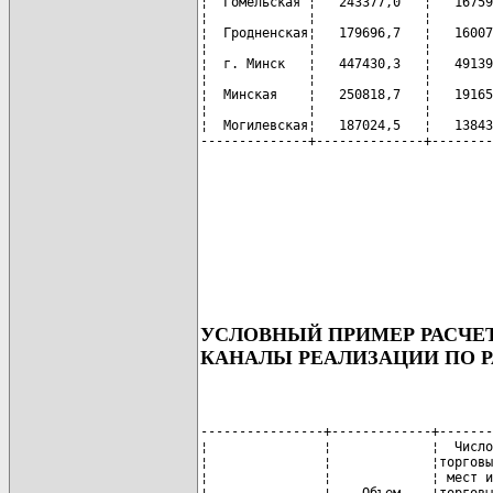
¦  Гомельская ¦   243377,0   ¦   16759
¦             ¦              ¦        
¦  Гродненская¦   179696,7   ¦   16007
¦             ¦              ¦        
¦  г. Минск   ¦   447430,3   ¦   49139
¦             ¦              ¦        
¦  Минская    ¦   250818,7   ¦   19165
¦             ¦              ¦        
¦  Могилевская¦   187024,5   ¦   13843
УСЛОВНЫЙ ПРИМЕР РАСЧЕТ
КАНАЛЫ РЕАЛИЗАЦИИ ПО Р
----------------+-------------+-------
¦               ¦             ¦  Число
¦               ¦             ¦торговы
¦               ¦             ¦ мест и