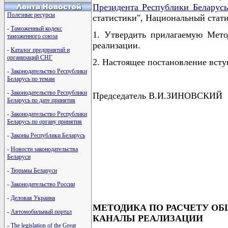
Президента Республики Беларусь
Полезные ресурсы
статистики", Национальный ста
-
Таможенный кодекс
1. Утвердить прилагаемую Мето
таможенного союза
реализации.
-
Каталог предприятий и
организаций СНГ
2. Настоящее постановление вступ
-
Законодательство Республики
Беларусь по темам
-
Законодательство Республики
Председатель В.И.ЗИНОВСКИЙ
Беларусь по дате принятия
-
Законодательство Республики
Беларусь по органу принятия
-
Законы Республики Беларусь
                                      
                                      
-
Новости законодательства
                                      
Беларуси
                                      
                                      
-
Тюрьмы Беларуси
                                      
-
Законодательство России
-
Деловая Украина
МЕТОДИКА ПО РАСЧЕТУ ОБ
-
Автомобильный портал
КАНАЛЫ РЕАЛИЗАЦИИ
-
The legislation of the Great