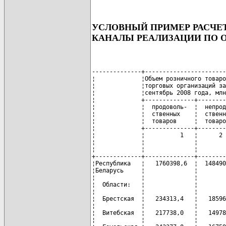
УСЛОВНЫЙ ПРИМЕР РАСЧЕТ
КАНАЛЫ РЕАЛИЗАЦИИ ПО О
--------------+-----------------------
¦             ¦Объем розничного товаро
¦             ¦торговых организаций за
¦             ¦сентябрь 2008 года, млн
¦             +--------------+--------
¦             ¦  продоволь-  ¦  непрод
¦             ¦  ственных    ¦  ственн
¦             ¦  товаров     ¦  товаро
¦             +--------------+--------
¦             ¦          1   ¦      2 
¦             ¦              ¦        
¦             ¦              ¦        
+-------------+--------------+--------
¦Республика   ¦   1760398,6  ¦  148490
¦Беларусь     ¦              ¦        
¦             ¦              ¦        
¦  Области:   ¦              ¦        
¦             ¦              ¦        
¦  Брестская  ¦   234313,4   ¦   18596
¦             ¦              ¦        
¦  Витебская  ¦   217738,0   ¦   14978
¦             ¦              ¦        