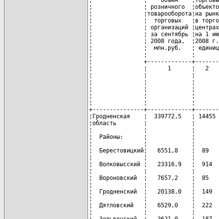
¦               ¦    Объем    ¦торговы
¦               ¦ розничного  ¦объекто
¦               ¦товарооборота¦на рынк
¦               ¦  торговых   ¦в торго
¦               ¦ организаций ¦центрах
¦               ¦ за сентябрь ¦на 1 ию
¦               ¦ 2008 года,  ¦2008 г.
¦               ¦  млн.руб.   ¦ единиц
¦               ¦             ¦       
¦               +-------------+-------
¦               ¦      1      ¦   2   
¦               ¦             ¦       
¦               ¦             ¦       
¦               ¦             ¦       
¦               ¦             ¦       
¦               ¦             ¦       
+---------------+-------------+-------
¦Гродненская    ¦  339772,5   ¦ 14455 
¦область        ¦             ¦       
¦               ¦             ¦       
¦  Районы:      ¦             ¦       
¦               ¦             ¦       
¦  Берестовицкий¦   6551,8    ¦  89   
¦               ¦             ¦       
¦  Волковысский ¦   23316,9   ¦  914  
¦               ¦             ¦       
¦  Вороновский  ¦   7657,2    ¦  85   
¦               ¦             ¦       
¦  Гродненский  ¦   20138,0   ¦  149  
¦               ¦             ¦       
¦  Дятловский   ¦   6529,0    ¦  222  
¦               ¦             ¦       