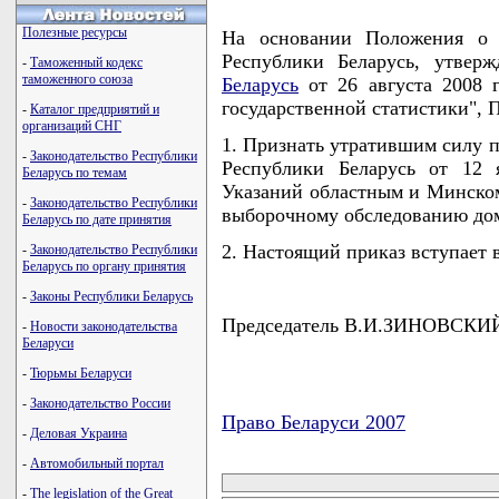
Полезные ресурсы
На основании Положения о Н
Республики Беларусь, утвер
-
Таможенный кодекс
таможенного союза
Беларусь
от 26 августа 2008 г
государственной статистики
-
Каталог предприятий и
организаций СНГ
1. Признать утратившим силу п
-
Законодательство Республики
Республики Беларусь от 12 
Беларусь по темам
Указаний областным и Минском
-
Законодательство Республики
выборочному обследованию дом
Беларусь по дате принятия
2. Настоящий приказ вступает в
-
Законодательство Республики
Беларусь по органу принятия
-
Законы Республики Беларусь
Председатель В.И.ЗИНОВСКИ
-
Новости законодательства
Беларуси
-
Тюрьмы Беларуси
-
Законодательство России
Право Беларуси 2007
-
Деловая Украина
карта новых документов
-
Автомобильный портал
-
The legislation of the Great