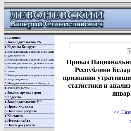
Главная
Законодательство РБ
Кодексы Беларуси
Законодательные и нормативные акты
по дате принятия
Законодательные и нормативные акты
Приказ Национально
принятые различными органами власти
Законодательные и нормативные акты
Республики Белару
по темам
Законодательные и нормативные акты
признании утративши
по виду документы
Международное право в Беларуси
статистики и анализ
Законодательство СССР
января
Законы других стран
Кодексы
Законодательство РФ
Право Украины
<< Наз
Полезные ресурсы
Контакты
Новости сайта
Поиск документа