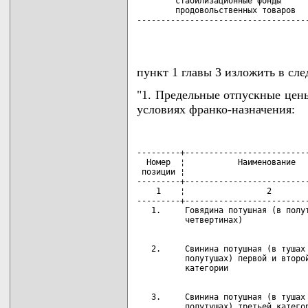
        стабилизационные фонды

        продовольственных товаров

------------------------------------
                                   
пункт 1 главы 3 изложить в сл
"1. Предельные отпускные цены
условиях франко-назначения:
---------+--------------------------
  Номер  ¦           Наименование   
 позиции ¦                          
---------+--------------------------
    1    ¦                 2        
---------+--------------------------
   1.     Говядина потушная (в полут
   2.     Свинина потушная (в тушах 
          полутушах) первой и второй
   3.     Свинина потушная (в тушах 
          полутушах) третьей категор