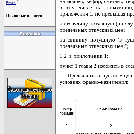
на молоко, кефир, сметану, тво
Britain
в том числе на продукцию,
приложения 1, не превышая пр
Правовые новости
на говядину потушную (в полу
предельных отпускных цен;
на свинину потушную (в туш
предельных отпускных цен;";
1.2. в приложении 1:
пункт 1 главы 2 изложить в сл
"1. Предельные отпускные цены
условиях франко-назначения:
-------+----------------------------
       ¦                            
 Номер ¦          Наименование      
позиции¦                            
       ¦                            
-------+----------------------------
   1   ¦                2           
-------+----------------------------