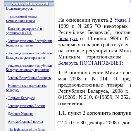
Полезные ресурсы
-
Таможенный кодекс
На основании пункта 2
Указа 
таможенного союза
1999 г. N 285 "О некоторых 
-
Каталог предприятий и
Республике Беларусь", пост
организаций СНГ
Беларусь
от 18 июня 1999 г. N
-
Законодательство Республики
значимых товаров (работ, услу
Беларусь по темам
на которые регулируются Мин
-
Законодательство Республики
Минским горисполкомом"
Беларусь по дате принятия
Беларусь ПОСТАНОВЛЯЕТ
:
-
Законодательство Республики
Беларусь по органу принятия
1. В постановление Министерс
-
Законы Республики Беларусь
мая 2008 г. N 114 "О пред
продовольственные товары" 
-
Новости законодательства
Беларуси
Республики Беларусь, 2008 г.,
8/19289; N 210, 8/19359; N 25
-
Тюрьмы Беларуси
изменения:
-
Законодательство России
1.1. пункт 2 дополнить подпун
-
Деловая Украина
-
Автомобильный портал
"2.4.10. с 30 декабря 2008 г. д
-
The legislation of the Great