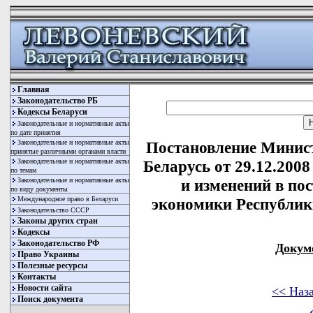
Главная
Законодательство РБ
Кодексы Беларуси
Законодательные и нормативные акты
по дате принятия
Законодательные и нормативные акты
Постановление Минис
принятые различными органами власти
Законодательные и нормативные акты
Беларусь от 29.12.200
по темам
Законодательные и нормативные акты
и изменений в по
по виду документы
Международное право в Беларуси
экономики Республики
Законодательство СССР
Законы других стран
Кодексы
Законодательство РФ
Докум
Право Украины
Полезные ресурсы
Контакты
Новости сайта
<< Наз
Поиск документа