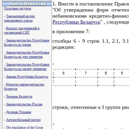
1. Внести в постановление Правл
Полезные ресурсы
"Об утверждении форм отчетно
небанковскими кредитно-финан
-
Таможенный кодекс
таможенного союза
Республики Беларусь
" , следующ
-
Каталог предприятий и
в приложении 7:
организаций СНГ
столбцы 6 - 9 строк 1.1, 2.1, 3.1
-
Законодательство Республики
Беларусь по темам
редакции:
-
Законодательство Республики
Беларусь по дате принятия
-
Законодательство Республики
"

Беларусь по органу принятия
-----------+----------+-------+-------
¦    6     ¦    7     ¦   8   ¦   9   
-
Законы Республики Беларусь
+----------+----------+-------+-------
¦          ¦          ¦       ¦       
-
Новости законодательства
-----------+----------+-------+-------
Беларуси
                                      
-
Тюрьмы Беларуси
-
Законодательство России
строки, отнесенные к I группе ри
-
Деловая Украина
-
Автомобильный портал
"

-
The legislation of the Great