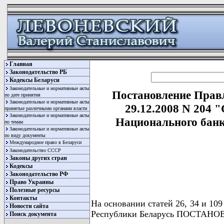
Главная
Законодательство РБ
Кодексы Беларуси
Законодательные и нормативные акты
Постановление Правл
по дате принятия
Законодательные и нормативные акты
29.12.2008 N 204 
принятые различными органами власти
Законодательные и нормативные акты
Национального банка
по темам
Законодательные и нормативные акты
по виду документы
Международное право в Беларуси
Законодательство СССР
Законы других стран
Кодексы
Законодательство РФ
Право Украины
Полезные ресурсы
Контакты
На основании статей 26, 34 и 10
Новости сайта
Республики Беларусь ПОСТАНО
Поиск документа