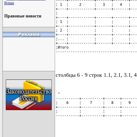
-----+------------+-------+-------+---
Britain
¦ 1  ¦     2      ¦   3   ¦   4   ¦   
+----+------------+-------+-------+---
¦                                     
Правовые новости
+----+------------+-------+-------+---
¦ 1  ¦            ¦       ¦       ¦   
+----+------------+-------+-------+---
¦ 2  ¦            ¦       ¦       ¦   
+----+------------+-------+-------+---
¦... ¦            ¦       ¦       ¦   
+----+------------+-------+-------+---
¦Итого                                
--------------------------------------
                                      
столбцы 6 - 9 строк 1.1, 2.1, 3.1,
 "

-----------+----------+-------+-------
¦    6     ¦    7     ¦   8   ¦   9   
+----------+----------+-------+-------
¦          ¦          ¦       ¦       
-----------+----------+-------+-------
                                      