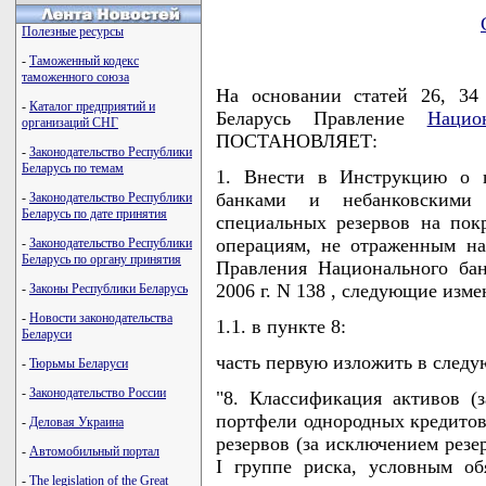
Полезные ресурсы
-
Таможенный кодекс
таможенного союза
На основании статей 26, 3
-
Каталог предприятий и
Беларусь Правление
Нацио
организаций СНГ
ПОСТАНОВЛЯЕТ:
-
Законодательство Республики
Беларусь по темам
1. Внести в Инструкцию о п
банками и небанковскими 
-
Законодательство Республики
Беларусь по дате принятия
специальных резервов на по
операциям, не отраженным на
-
Законодательство Республики
Беларусь по органу принятия
Правления Национального бан
2006 г. N 138 , следующие изме
-
Законы Республики Беларусь
-
Новости законодательства
1.1. в пункте 8:
Беларуси
часть первую изложить в след
-
Тюрьмы Беларуси
-
Законодательство России
"8. Классификация активов (
портфели однородных кредитов
-
Деловая Украина
резервов (за исключением рез
-
Автомобильный портал
I группе риска, условным об
-
The legislation of the Great