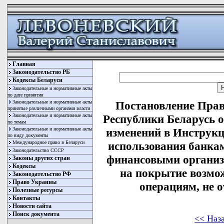
Главная
Законодательство РБ
Кодексы Беларуси
Законодательные и нормативные акты
по дате принятия
Законодательные и нормативные акты
Постановление Прав
принятые различными органами власти
Законодательные и нормативные акты
Республики Беларусь о
по темам
Законодательные и нормативные акты
изменений в Инструк
по виду документы
Международное право в Беларуси
использования банка
Законодательство СССР
финансовыми организ
Законы других стран
Кодексы
на покрытие возмо
Законодательство РФ
Право Украины
операциям, не 
Полезные ресурсы
Контакты
Новости сайта
Поиск документа
<< Наз