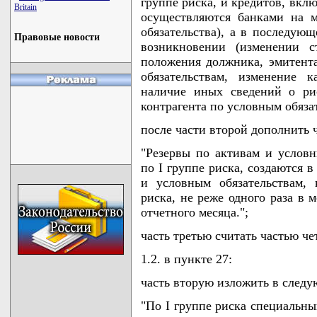
группе риска, и кредитов, вкл
Britain
осуществляются банками на м
обязательства), а в последую
Правовые новости
возникновении (изменении с
положения должника, эмитента
обязательствам, изменение 
наличие иных сведений о ри
контрагента по условным обязат
после части второй дополнить 
"Резервы по активам и услов
по I группе риска, создаются 
и условным обязательствам,
риска, не реже одного раза в 
отчетного месяца.";
часть третью считать частью че
1.2. в пункте 27:
часть вторую изложить в след
"По I группе риска специальн