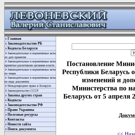
Главная
Законодательство РБ
Кодексы Беларуси
Законодательные и нормативные акты
по дате принятия
Законодательные и нормативные акты
Постановление Минис
принятые различными органами власти
Законодательные и нормативные акты
Республики Беларусь о
по темам
Законодательные и нормативные акты
изменений и доп
по виду документы
Международное право в Беларуси
Министерства по н
Законодательство СССР
Беларусь от 5 апреля 2
Законы других стран
Кодексы
Законодательство РФ
Право Украины
Докум
Полезные ресурсы
Контакты
Новости сайта
Поиск документа
<< Наз