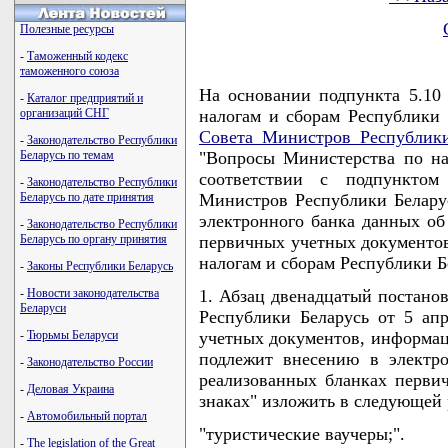
Полезные ресурсы
-
Таможенный кодекс
таможенного союза
На основании подпункта 5.10
-
Каталог предприятий и
организаций СНГ
налогам и сборам Республики 
Совета Министров Республики
-
Законодательство Республики
Беларусь по темам
"Вопросы Министерства по на
соответствии с подпунктом
-
Законодательство Республики
Беларусь по дате принятия
Министров Республики Беларус
электронного банка данных об
-
Законодательство Республики
Беларусь по органу принятия
первичных учетных документов
налогам и сборам Республики
-
Законы Республики Беларусь
-
Новости законодательства
1. Абзац двенадцатый постано
Беларуси
Республики Беларусь от 5 ап
-
Тюрьмы Беларуси
учетных документов, информац
подлежит внесению в электр
-
Законодательство России
реализованных бланках перви
-
Деловая Украина
знаках" изложить в следующей 
-
Автомобильный портал
"туристические ваучеры;".
-
The legislation of the Great