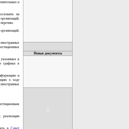
олнительных и
возложить на
организаций,
 перечню.
организаций,
х иностранных
вестиционных
Новые документы
, указанных в
ые графики в
информацию и
мацию о ходе
иностранных
вестиционным
 реализации
влять в
Совет