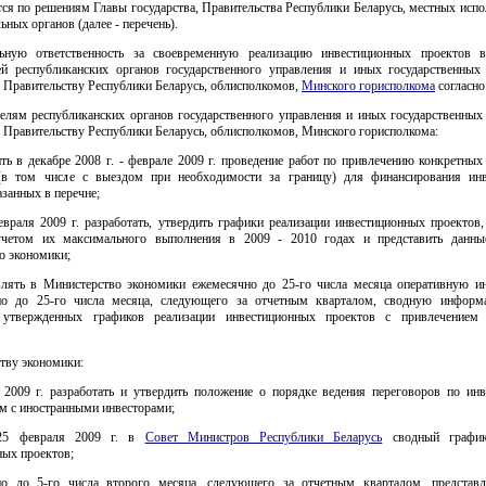
ся по решениям Главы государства, Правительства Республики Беларусь, местных исп
ьных органов (далее - перечень).
ьную ответственность за своевременную реализацию инвестиционных проектов 
ей республиканских органов государственного управления и иных государственных 
 Правительству Республики Беларусь, облисполкомов,
Минского горисполкома
согласно
телям республиканских органов государственного управления и иных государственных 
 Правительству Республики Беларусь, облисполкомов, Минского горисполкома:
ить в декабре 2008 г. - феврале 2009 г. проведение работ по привлечению конкретны
(в том числе с выездом при необходимости за границу) для финансирования ин
азанных в перечне;
евраля 2009 г. разработать, утвердить графики реализации инвестиционных проектов
учетом их максимального выполнения в 2009 - 2010 годах и представить данн
о экономики;
авлять в Министерство экономики ежемесячно до 25-го числа месяца оперативную 
но до 25-го числа месяца, следующего за отчетным кварталом, сводную инфор
 утвержденных графиков реализации инвестиционных проектов с привлечением 
тву экономики:
 2009 г. разработать и утвердить положение о порядке ведения переговоров по ин
м с иностранными инвесторами;
25 февраля 2009 г. в
Совет Министров Республики Беларусь
сводный график
ных проектов;
но до 5-го числа второго месяца, следующего за отчетным кварталом, предста