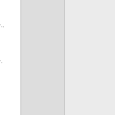
.,

.
