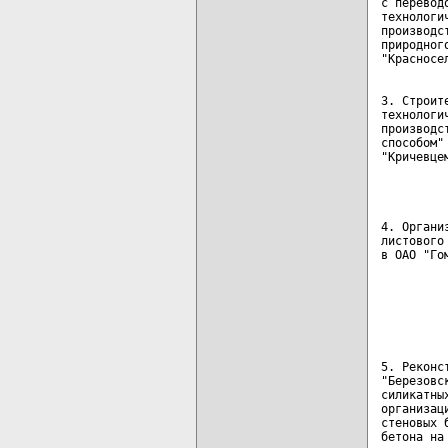
с перевод
технологи
производс
природног
3. Строит
технологи
производс
способом"
"Кричевце
         
4. Органи
листового
в ОАО "Го
         
         
         
         
5. Реконс
"Березовс
силикатны
организац
стеновых 
бетона на