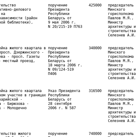
тельство               поручение          425000   председатель

ативно-делового        Президента                  Минского

 на                    Республики                  горисполкома

зависимости (район     Беларусь от                 Павлов М.Я.,

ной библиотеки),       9 мая 2006 г.               Министр

                       N 20/215-19 П763            архитектуры и

                                                   строительства

ойка жилого квартала в поручение          340000   председатель

просп. Дзержинского -  Президента                  Минского

ева - просп. Газеты    Республики                  горисполкома

- местный проезд,      Беларусь от                 Павлов М.Я.,

                       18 марта 2006 г.            Министр

                       N 09/124-519                архитектуры и

                       П406                        строительства

ойка жилого квартала   Указ Президента    316500   председатель

ном участке в границах Республики                  Минского

варийской -            Беларусь от                 горисполкома

а - Бирюзова -         28 сентября                 Павлов М.Я.,

к - Молодечно          2006 г. N 587               Министр

                                                   архитектуры и

                                                   строительства

тельство жилого        поручение          740000   председатель
