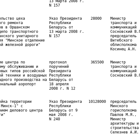
                       13 марта 2008 г.

ельство цеха           Указ Президента    28000    Министр

ого ремонта            Республики                  транспорта и

ов в Оршанском         Беларусь от                 коммуникаций

депо транспортного     13 марта 2008 г.            Сосновский В.Г
анского унитарного     N 157                       председатель

ия "Минское отделение                              Витебского

ой железной дороги"                                облисполкома

ие центра по           протокол           365500   Министр

ому обслуживанию и     поручений                   транспорта и

овых типов российской  Президента                  коммуникаций

ой техники и воздушных Республики                  Сосновский В.Г
адного производства на Беларусь от

ональный аэропорт      18 апреля

ойка территории        Указ Президента   10128000  председатель

 Минск-1" с            Республики                  Минского

нием делового центра   Беларусь от 9               горисполкома

ти"                    мая 2008 г.                 Павлов М.Я.,

                       N 240                       Министр

                                                   архитектуры и

                                                   строительства
