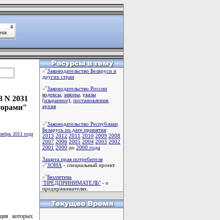
Законодательство Беларуси и
других стран
Законодательство России
кодексы
,
законы
,
указы
8 N 2031
(изьранное)
,
постановления
,
торами"
архив
Законодательство Республики
Беларусь по дате принятия
:
оябрь 2011 года
2013
2012
2011
2010
2009
2008
2007
2006
2005
2004
2003
2002
2001
2000
до
2000 года
Защита прав потребителя
ЗОНА
- специальный проект
Бюллетень
"ПРЕДПРИНИМАТЕЛЬ"
- о
предпринимателях.
ация которых