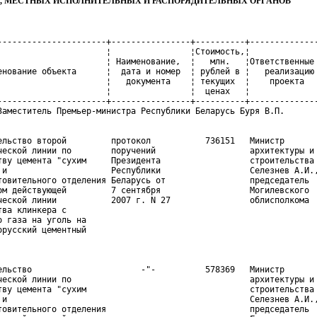
, МЕСТНЫХ ИСПОЛНИТЕЛЬНЫХ И РАСПОРЯДИТЕЛЬНЫХ ОРГАНОВ
----------------------+----------------+----------+--------------
                      ¦                ¦Стоимость,¦

                      ¦ Наименование,  ¦   млн.   ¦Ответственные 
енование объекта      ¦  дата и номер  ¦ рублей в ¦   реализацию

                      ¦   документа    ¦ текущих  ¦    проекта

                      ¦                ¦  ценах   ¦

----------------------+----------------+----------+--------------
ельство второй         протокол           736151   Министр

ческой линии по        поручений                   архитектуры и

тву цемента "сухим     Президента                  строительства

 и                     Республики                  Селезнев А.И.,
товительного отделения Беларусь от                 председатель

ом действующей         7 сентября                  Могилевского

ческой линии           2007 г. N 27                облисполкома

тва клинкера с

о газа на уголь на

орусский цементный

ельство                      -"-          578369   Министр

ческой линии по                                    архитектуры и

тву цемента "сухим                                 строительства

 и                                                 Селезнев А.И.,
товительного отделения                             председатель
