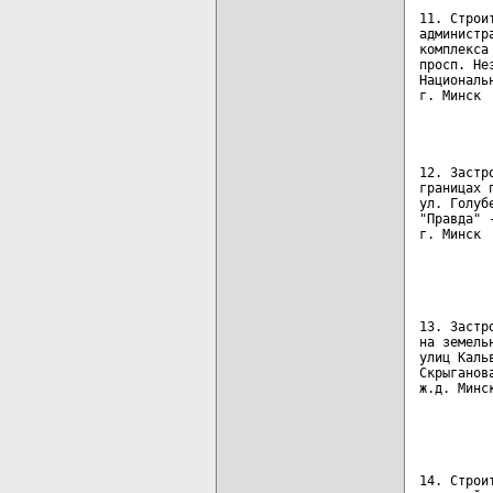
11. Строи
администр
комплекса
просп. Не
Националь
г. Минск 
         
12. Застр
границах 
ул. Голуб
"Правда" 
г. Минск 
         
         
13. Застр
на земель
улиц Каль
Скрыганов
ж.д. Минс
         
         
14. Строи