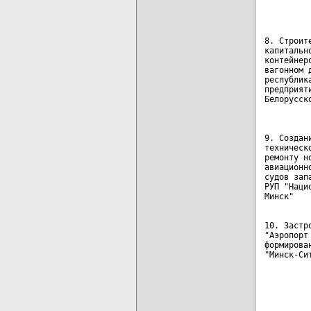
         
8. Строит
капитальн
контейнер
вагонном 
республик
предприят
Белорусск
9. Создан
техническ
ремонту н
авиационн
судов зап
РУП "Наци
10. Застр
"Аэропорт
формирова
"Минск-Си
         
         
         