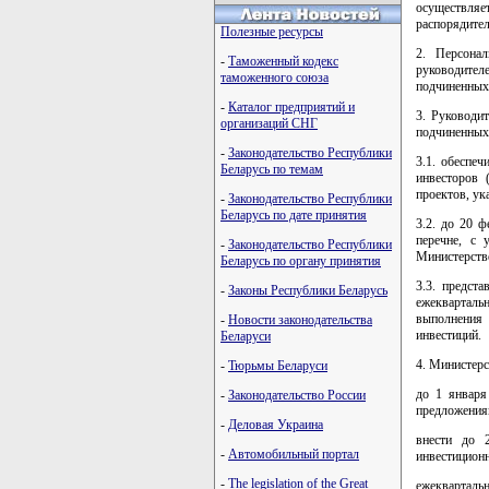
осуществляет
распорядител
Полезные ресурсы
2. Персонал
-
Таможенный кодекс
руководител
таможенного союза
подчиненных
-
Каталог предприятий и
3. Руководи
организаций СНГ
подчиненных
-
Законодательство Республики
3.1. обеспеч
Беларусь по темам
инвесторов 
проектов, ук
-
Законодательство Республики
Беларусь по дате принятия
3.2. до 20 ф
перечне, с 
-
Законодательство Республики
Министерств
Беларусь по органу принятия
3.3. предст
-
Законы Республики Беларусь
ежекварталь
выполнения
-
Новости законодательства
инвестиций.
Беларуси
4. Министерс
-
Тюрьмы Беларуси
до 1 января
-
Законодательство России
предложения
-
Деловая Украина
внести до 
-
Автомобильный портал
инвестицион
-
The legislation of the Great
ежекварталь