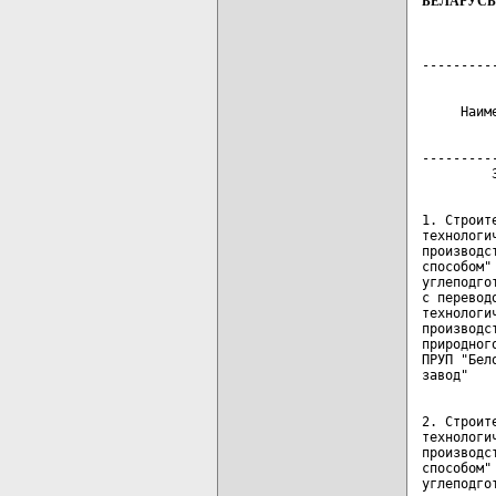
БЕЛАРУСЬ
---------
         
         
     Наим
         
         
---------
1. Строит
технологи
производс
способом"
углеподго
с перевод
технологи
производс
природног
ПРУП "Бел
2. Строит
технологи
производс
способом"
углеподго