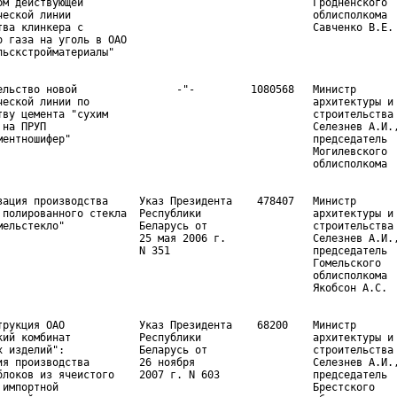
ом действующей                                     Гродненского

ческой линии                                       облисполкома

тва клинкера с                                     Савченко В.Е.

о газа на уголь в ОАО

ельство новой                -"-         1080568   Министр

ческой линии по                                    архитектуры и

тву цемента "сухим                                 строительства

 на ПРУП                                           Селезнев А.И.,
ментношифер"                                       председатель

                                                   Могилевского

зация производства     Указ Президента    478407   Министр

 полированного стекла  Республики                  архитектуры и

мельстекло"            Беларусь от                 строительства

                       25 мая 2006 г.              Селезнев А.И.,
                       N 351                       председатель

                                                   Гомельского

                                                   облисполкома

трукция ОАО            Указ Президента    68200    Министр

кий комбинат           Республики                  архитектуры и

х изделий":            Беларусь от                 строительства

ия производства        26 ноября                   Селезнев А.И.,
блоков из ячеистого    2007 г. N 603               председатель

 импортной                                         Брестского
