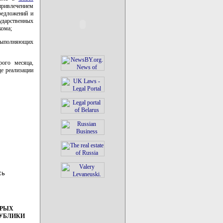
привлечением
редложений и
ударственных
кома;
 выполняющих
рого месяца,
е реализации
ь

ОРЫХ
ПУБЛИКИ