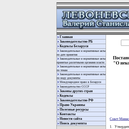
Главная
Законодательство РБ
Кодексы Беларуси
Законодательные и нормативные акты
по дате принятия
Постано
Законодательные и нормативные акты
"О нек
принятые различными органами власти
Законодательные и нормативные акты
по темам
Законодательные и нормативные акты
по виду документы
Международное право в Беларуси
Законодательство СССР
Законы других стран
Кодексы
Законодательство РФ
Право Украины
Полезные ресурсы
Контакты
Новости сайта
Совет Минис
Поиск документа
1. Утвердит