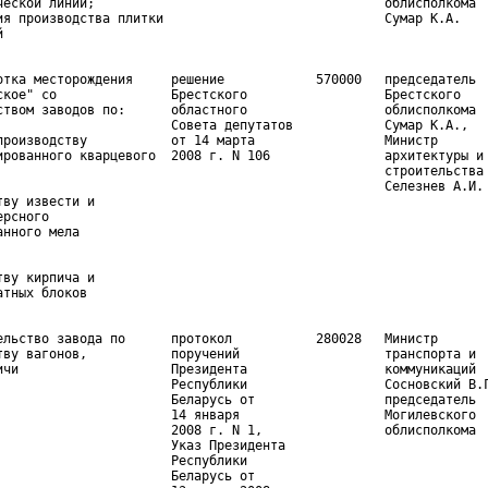
ческой линии;                                      облисполкома

ия производства плитки                             Сумар К.А.

отка месторождения     решение            570000   председатель

ское" со               Брестского                  Брестского

ством заводов по:      областного                  облисполкома

                       Совета депутатов            Сумар К.А.,

производству           от 14 марта                 Министр

ированного кварцевого  2008 г. N 106               архитектуры и

                                                   строительства

                                                   Селезнев А.И.

ву извести и

рсного

ву кирпича и

ельство завода по      протокол           280028   Министр

тву вагонов,           поручений                   транспорта и

ичи                    Президента                  коммуникаций

                       Республики                  Сосновский В.Г
                       Беларусь от                 председатель

                       14 января                   Могилевского

                       2008 г. N 1,                облисполкома

                       Указ Президента

                       Республики

                       Беларусь от
