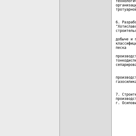
технологи
организац
6. Разраб
"Хотислав
строитель
         
добыче и 
классифиц
песка    
         
производст
тонкодиспе
производст
7. Строит
производс
г. Осипов
         
         
         
         
         
         
         