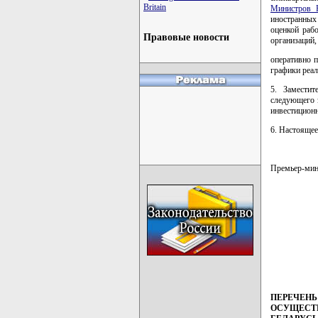
Britain
Министров Р
иностранных
оценкой раб
Правовые новости
организаций,
оперативно 
графики реал
5. Заместит
следующего 
инвестиционн
6. Настоящее
Премьер-ми
         
         
         
         
         
ПЕРЕЧЕНЬ
ОСУЩЕСТВ