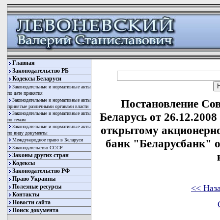
Главная
Законодательство РБ
Кодексы Беларуси
Законодательные и нормативные акты
по дате принятия
Законодательные и нормативные акты
Постановление Со
принятые различными органами власти
Законодательные и нормативные акты
Беларусь от 26.12.200
по темам
Законодательные и нормативные акты
открытому акционерно
по виду документы
Международное право в Беларуси
банк "Беларусбанк" о
Законодательство СССР
Законы других стран
Кодексы
Законодательство РФ
Право Украины
<< Наз
Полезные ресурсы
Контакты
Новости сайта
Поиск документа