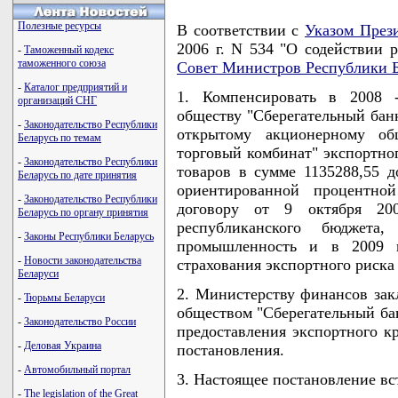
Полезные ресурсы
В соответствии с
Указом През
2006 г. N 534 "О содействии р
-
Таможенный кодекс
таможенного союза
Совет Министров Республики Б
-
Каталог предприятий и
1. Компенсировать в 2008 
организаций СНГ
обществу "Сберегательный банк
-
Законодательство Республики
открытому акционерному общ
Беларусь по темам
торговый комбинат" экспортног
-
Законодательство Республики
товаров в сумме 1135288,55 
Беларусь по дате принятия
ориентированной процентной
-
Законодательство Республики
договору от 9 октября 20
Беларусь по органу принятия
республиканского бюджет
-
Законы Республики Беларусь
промышленность и в 2009 
-
Новости законодательства
страхования экспортного риска 
Беларуси
2. Министерству финансов за
-
Тюрьмы Беларуси
обществом "Сберегательный бан
-
Законодательство России
предоставления экспортного кр
-
Деловая Украина
постановления.
-
Автомобильный портал
3. Настоящее постановление вст
-
The legislation of the Great