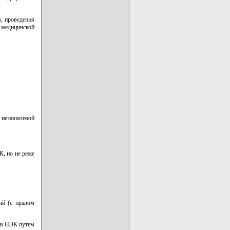
, проведения
медицинской
 независимой
К, но не реже
ий (с правом
ов НЭК путем