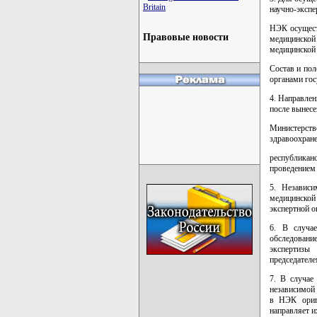
Britain
научно-экспе
НЭК осуществ
Правовые новости
медицинской
медицинской 
Состав и по
органами гос
4. Направлен
после вынес
Министерст
здравоохра
республика
проведением
5. Независи
медицинской
экспертной о
6. В случае
обследовани
экспертизы
председател
7. В случае
независимой 
в НЭК ориг
направляет 