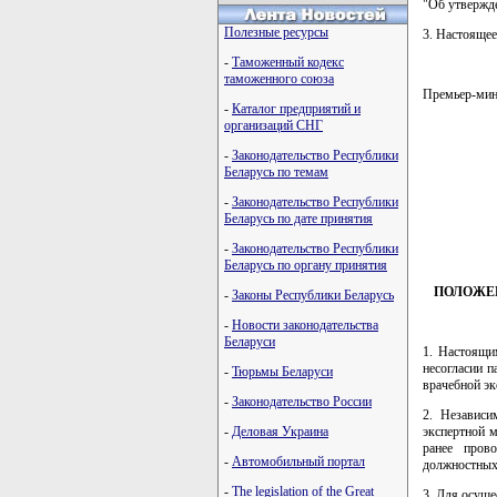
"Об утвержде
Полезные ресурсы
3. Настоящее
-
Таможенный кодекс
таможенного союза
Премьер-ми
-
Каталог предприятий и
организаций СНГ
-
Законодательство Республики
         
Беларусь по темам
         
         
-
Законодательство Республики
         
Беларусь по дате принятия
         
-
Законодательство Республики
Беларусь по органу принятия
ПОЛОЖЕ
-
Законы Республики Беларусь
-
Новости законодательства
Беларуси
1. Настоящи
несогласии 
-
Тюрьмы Беларуси
врачебной эк
-
Законодательство России
2. Независи
экспертной м
-
Деловая Украина
ранее пров
-
Автомобильный портал
должностных 
-
The legislation of the Great
3. Для осущ