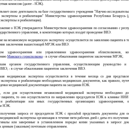
ртная комиссия (далее - НЭК).
ляет свою деятельность на базе государственного учреждения "Научно-исследователь
 экспертизы и реабилитации" Министерства здравоохранения Республики Беларусь 
экспертизы и реабилитации).
ложение о НЭК утверждаются Министерством здравоохранения по согласованию с респ
ударственного управления, в компетенцию которых входит проведение ВВЭ.
ие на независимую медицинскую экспертизу осуществляется по заявлению пациента в т
ения заключения вышестоящей МРЭК или ВВЭ:
вом здравоохранения или управлениями здравоохранения облисполкомов, к
нению
Минского горисполкома
- в случае обжалования пациентом заключения МРЭК;
нским органом государственного управления, осуществляющим руководство и 
 ВВЭ, - в случае обжалования пациентом заключения ВВЭ.
мая медицинская экспертиза осуществляется в течение месяца со дня предста
 экспертизы и реабилитации необходимых медицинских документов, как правило, путе
ценки медицинской документации пациента на заседании НЭК.
, если для осуществления независимой медицинской экспертизы необходимо до
е пациента, то оно осуществляется по направлению председателя НЭК в клинике НИИ
 и реабилитации или иных государственных организациях здравоохранения, о
ем НЭК.
 получения запроса от председателя НЭК с просьбой представить документы для о
медицинской экспертизы организация в течение пяти рабочих дней с даты его получения
иналы или заверенные в установленном порядке копии указанных в запросе док
их ценным (заказным) почтовым отправлением.