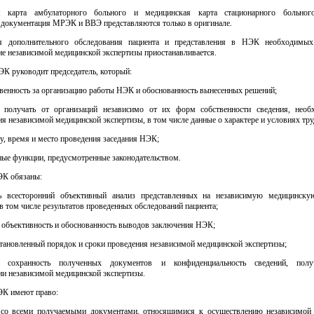
я карта амбулаторного больного и медицинская карта стационарного больного
 документация МРЭК и ВВЭ представляются только в оригинале.
я дополнительного обследования пациента и представления в НЭК необходимых
е независимой медицинской экспертизы приостанавливается.
ЭК руководит председатель, который:
твенность за организацию работы НЭК и обоснованность вынесенных решений;
 получать от организаций независимо от их форм собственности сведения, нео
я независимой медицинской экспертизы, в том числе данные о характере и условиях тру
ту, время и место проведения заседания НЭК;
ные функции, предусмотренные законодательством.
ЭК обязаны:
ь всесторонний объективный анализ представленных на независимую медицинску
в том числе результатов проведенных обследований пациента;
 объективность и обоснованность выводов заключения НЭК;
тановленный порядок и сроки проведения независимой медицинской экспертизы;
ть сохранность полученных документов и конфиденциальность сведений, пол
ии независимой медицинской экспертизы.
ЭК имеют право:
 со всеми получаемыми документами, относящимися к осуществлению независимой