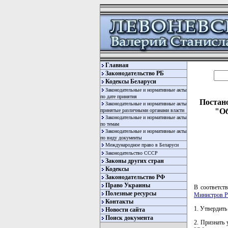
Главная
Законодательство РБ
Кодексы Беларуси
Законодательные и нормативные акты
по дате принятия
Постано
Законодательные и нормативные акты
"Об
принятые различными органами власти
Законодательные и нормативные акты
по темам
Законодательные и нормативные акты
по виду документы
Международное право в Беларуси
Законодательство СССР
Законы других стран
Кодексы
Законодательство РФ
Право Украины
В соответст
Полезные ресурсы
Министров Р
Контакты
1. Утвердить
Новости сайта
Поиск документа
2. Признать