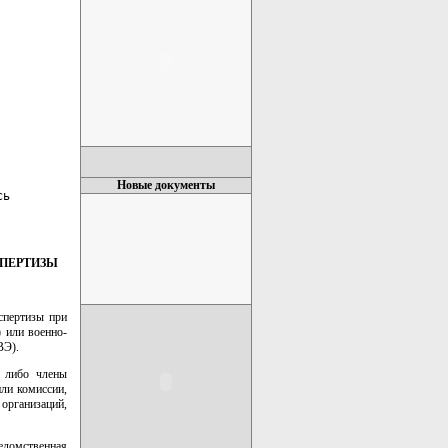
Новые документы
ь

ПЕРТИЗЫ
спертизы при
 или военно-
ВЭ).
т либо члены
или комиссии,
рганизаций,
едомственная