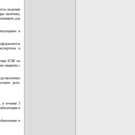
ются сведения
ри наличии),
нованием для
ствующими в
 оформляется
экспертизы и
чения НЭК по
ия пациента с
едставленных
ельное дело,
 в течение 5
абилитации в
обжаловано в