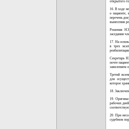
открытого го
16. В ходе н
о пациенте,
перечень до
вынесения р
Решения НЭ
заседании чл
17. На осно
в трех экзе
реабилитации
Секретарь Н
почте пациен
заявлением о
Третий экзе
для осущест
которое хран
18. Заключе
19. Оригина
рабочих дне
соответству
20. При нес
судебном пор