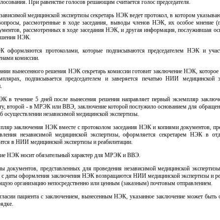
лосования. При равенстве голосов решающим считается голос председателя.
езависимой медицинской экспертизы секретарь НЭК ведет протокол, в котором указыва
 вопросы, рассмотренные в ходе заседания, выводы членов НЭК, их особое мнение (п
кументов, рассмотренных в ходе заседания НЭК, и другая информация, послужившая ос
ешения НЭК.
К оформляются протоколами, которые подписываются председателем НЭК и уча
енами комиссии.
вании вынесенного решения НЭК секретарь комиссии готовит заключение НЭК, которое
мплярах, подписывается председателем и заверяется печатью НИИ медицинской 
.
ЭК в течение 5 дней после вынесения решения направляет первый экземпляр заклю
ту, второй - в МРЭК или ВВЭ, заключение которой послужило основанием для обращен
б осуществлении независимой медицинской экспертизы.
мпляр заключения НЭК вместе с протоколом заседания НЭК и копиями документов, пр
вления независимой медицинской экспертизы, оформляется секретарем НЭК в отд
ится в НИИ медицинской экспертизы и реабилитации.
ние НЭК носит обязательный характер для МРЭК и ВВЭ.
лы документов, представленных для проведения независимой медицинской экспертизы,
й с даты оформления заключения НЭК возвращаются НИИ медицинской экспертизы и ре
ющую организацию непосредственно или ценным (заказным) почтовым отправлением.
огласии пациента с заключением, вынесенным НЭК, указанное заключение может быть 
ядке.