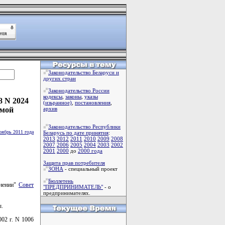
Законодательство Беларуси и
других стран
Законодательство России
кодексы
,
законы
,
указы
8 N 2024
(изьранное)
,
постановления
,
имой
архив
Законодательство Республики
оябрь 2011 года
Беларусь по дате принятия
:
2013
2012
2011
2010
2009
2008
2007
2006
2005
2004
2003
2002
2001
2000
до
2000 года
Защита прав потребителя
ЗОНА
- специальный проект
Бюллетень
анении"
Совет
"ПРЕДПРИНИМАТЕЛЬ"
- о
предпринимателях.
ы.
02 г. N 1006