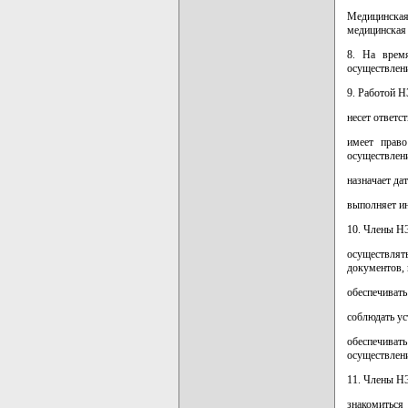
Медицинска
медицинская
8. На врем
осуществлени
9. Работой Н
несет ответс
имеет право
осуществлени
назначает да
выполняет и
10. Члены Н
осуществлят
документов, 
обеспечивать
соблюдать ус
обеспечива
осуществлен
11. Члены Н
знакомиться