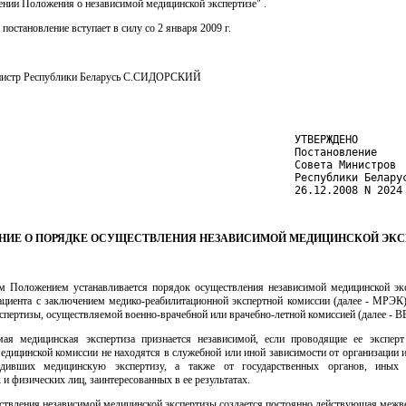
нии Положения о независимой медицинской экспертизе" .
 постановление вступает в силу со 2 января 2009 г.
нистр Республики Беларусь С.СИДОРСКИЙ
                                               УТВЕРЖДЕНО

                                               Постановление

                                               Совета Министров

                                               Республики Беларус
                                               26.12.2008 N 2024
НИЕ О ПОРЯДКЕ ОСУЩЕСТВЛЕНИЯ НЕЗАВИСИМОЙ МЕДИЦИНСКОЙ ЭКС
м Положением устанавливается порядок осуществления независимой медицинской эк
пациента с заключением медико-реабилитационной экспертной комиссии (далее - МРЭК)
спертизы, осуществляемой военно-врачебной или врачебно-летной комиссией (далее - В
мая медицинская экспертиза признается независимой, если проводящие ее экспер
едицинской комиссии не находятся в служебной или иной зависимости от организации 
одивших медицинскую экспертизу, а также от государственных органов, иных о
и физических лиц, заинтересованных в ее результатах.
ествления независимой медицинской экспертизы создается постоянно действующая межв