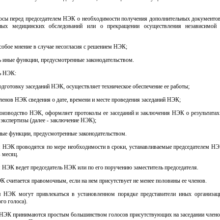
росы перед председателем НЭК о необходимости получения дополнительных документов
ьных медицинских обследований или о прекращении осуществления независимой 
обое мнение в случае несогласия с решением НЭК;
 иные функции, предусмотренные законодательством.
ь НЭК:
одготовку заседаний НЭК, осуществляет техническое обеспечение ее работы;
ленов НЭК сведения о дате, времени и месте проведения заседаний НЭК;
роизводство НЭК, оформляет протоколы ее заседаний и заключения НЭК о результатах
экспертизы (далее - заключение НЭК);
ные функции, предусмотренные законодательством.
я НЭК проводятся по мере необходимости в сроки, устанавливаемые председателем НЭ
в месяц.
я НЭК ведет председатель НЭК или по его поручению заместитель председателя.
К считается правомочным, если на нем присутствует не менее половины ее членов.
я НЭК могут привлекаться в установленном порядке представители иных организац
го голоса).
 НЭК принимаются простым большинством голосов присутствующих на заседании член