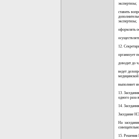
экспертизы;
ставить воп
дополнител
экспертизы;
оформлять ос
осуществлять
12. Секретар
организует п
доводит до ч
ведет делоп
медицинской 
выполняет и
13. Заседани
одного раза 
14. Заседани
Заседание НЭ
На заседани
совещательно
15. Решения