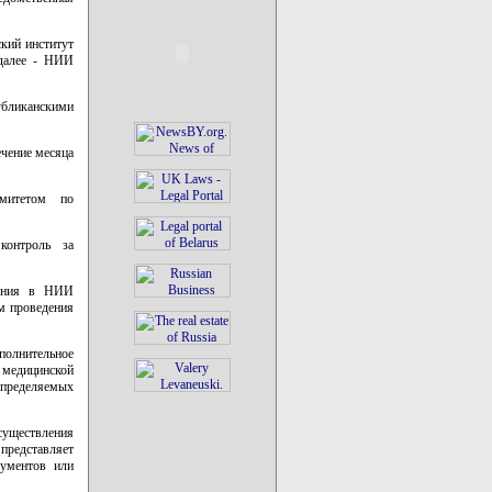
ский институт
(далее - НИИ
убликанскими
ечение месяца
омитетом по
контроль за
вления в НИИ
м проведения
полнительное
 медицинской
пределяемых
существления
 представляет
ументов или