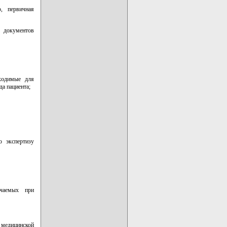
, первичная
 документов
бходимые для
да пациента;
ю экспертизу
учаемых при
 медицинской