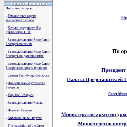
Полезные ресурсы
-
Таможенный кодекс
По
таможенного союза
-
Каталог предприятий и
организаций СНГ
-
Законодательство Республики
Беларусь по темам
По ор
-
Законодательство Республики
Беларусь по дате принятия
-
Законодательство Республики
Беларусь по органу принятия
Президент
-
Законы Республики Беларусь
Палата Представителей 
-
Новости законодательства
Беларуси
Совет Мини
-
Тюрьмы Беларуси
-
Законодательство России
-
Деловая Украина
Министерство архитектуры 
-
Автомобильный портал
Министерство внутр
-
The legislation of the Great