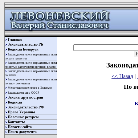
Главная
Законодательство РБ
Кодексы Беларуси
Законодательные и нормативные акты
по дате принятия
Законодательные и нормативные акты
Законода
принятые различными органами власти
Законодательные и нормативные акты
<< Назад
|
по темам
Законодательные и нормативные акты
по виду документы
По в
Международное право в Беларуси
Законодательство СССР
Законы других стран
Кодексы
К
Законодательство РФ
Право Украины
Полезные ресурсы
Контакты
Новости сайта
Поиск документа