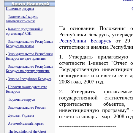
Полезные ресурсы
-
Таможенный кодекс
таможенного союза
На основании Положения о
-
Каталог предприятий и
организаций СНГ
Республики Беларусь, утвержд
Республики Беларусь
от 29 а
-
Законодательство Республики
Беларусь по темам
статистики и анализа Респуб
-
Законодательство Республики
1. Утвердить прилагаемую ф
Беларусь по дате принятия
отчетности 1-инвест "Отчет 
-
Законодательство Республики
Государственную инвестицио
Беларусь по органу принятия
периодичности и ввести ее в д
-
Законы Республики Беларусь
2008 года, 2007 год.
-
Новости законодательства
2. Утвердить прилагаем
Беларуси
государственной статистич
-
Тюрьмы Беларуси
строительстве объектов
-
Законодательство России
инвестиционную программу" 
-
Деловая Украина
отчета за январь - март 2008 год
-
Автомобильный портал
--------------------------------
-
The legislation of the Great