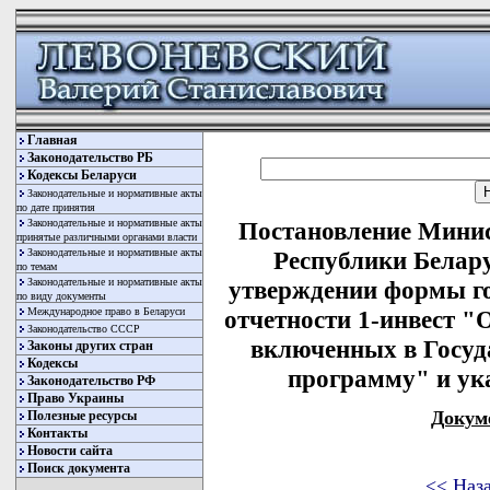
Главная
Законодательство РБ
Кодексы Беларуси
Законодательные и нормативные акты
по дате принятия
Законодательные и нормативные акты
Постановление Минис
принятые различными органами власти
Законодательные и нормативные акты
Республики Белару
по темам
Законодательные и нормативные акты
утверждении формы го
по виду документы
Международное право в Беларуси
отчетности 1-инвест "О
Законодательство СССР
включенных в Госуд
Законы других стран
Кодексы
программу" и ук
Законодательство РФ
Право Украины
Докум
Полезные ресурсы
Контакты
Новости сайта
Поиск документа
<< Наз