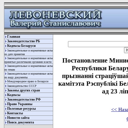
Главная
Законодательство РБ
Кодексы Беларуси
Законодательные и нормативные акты
по дате принятия
Законодательные и нормативные акты
Постановление Минис
принятые различными органами власти
Законодательные и нормативные акты
Республики Белару
по темам
Законодательные и нормативные акты
прызнаннi страцiўша
по виду документы
Международное право в Беларуси
камiтэта Рэспублiкi Бе
Законодательство СССР
ад 23 лi
Законы других стран
Кодексы
Законодательство РФ
Право Украины
<< Наз
Полезные ресурсы
Контакты
Новости сайта
Поиск документа