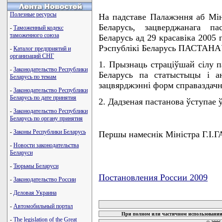
Полезные ресурсы
На падставе Палажэння аб Мiнi
Беларусь, зацверджанага па
-
Таможенный кодекс
таможенного союза
Беларусь ад 29 красавiка 2005 г
Рэспублiкi Беларусь ПАСТАН
-
Каталог предприятий и
организаций СНГ
1. Прызнаць страцiўшай сiлу п
-
Законодательство Республики
Беларусь па статыстыцы i а
Беларусь по темам
зацвярджэннi форм справаздачн
-
Законодательство Республики
Беларусь по дате принятия
2. Дадзеная пастанова ўступае ў
-
Законодательство Республики
Беларусь по органу принятия
-
Законы Республики Беларусь
Першы намеснiк Мiнiстра Г.I
-
Новости законодательства
Беларуси
-
Тюрьмы Беларуси
Постановления России 2009
-
Законодательство России
карта новых документов
-
Деловая Украина
-
Автомобильный портал
При полном или частичном использовании 
-
The legislation of the Great