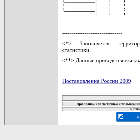
¦______________¦     ¦      ¦      ¦
+--------------+-----+------+------+
¦______________¦     ¦      ¦      ¦
---------------+-----+------+------
--------------------------------
<*> Заполняется территор
статистики.
<**> Данные приводятся ежекв
Постановления России 2009
карта новых документов
При полном или частичном использовании 
© 2006