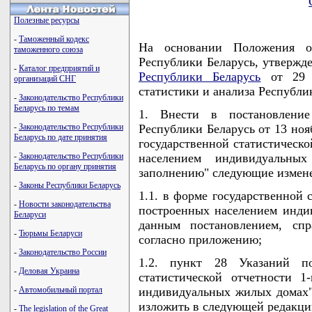
Полезные ресурсы
-
Таможенный кодекс
На основании Положения о
таможенного союза
Республики Беларусь, утвержд
-
Каталог предприятий и
Республики Беларусь
от 29 а
организаций СНГ
статистики и анализа Респуб
-
Законодательство Республики
Беларусь по темам
1. Внести в постановление
-
Законодательство Республики
Республики Беларусь от 13 ноя
Беларусь по дате принятия
государственной статистическо
-
Законодательство Республики
населением индивидуальн
Беларусь по органу принятия
заполнению" следующие измен
-
Законы Республики Беларусь
1.1. в форме государственной 
-
Новости законодательства
построенных населением инди
Беларуси
данным постановлением, сп
-
Тюрьмы Беларуси
согласно приложению;
-
Законодательство России
1.2. пункт 28 Указаний п
-
Деловая Украина
статистической отчетности 
-
Автомобильный портал
индивидуальных жилых домах"
изложить в следующей редакци
-
The legislation of the Great