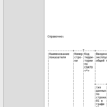
Справочно:
---------------+-----T------+-------
¦Наименование  ¦Номер¦Код   ¦Введено
¦показателя    ¦стро-¦терри-¦эксплуа
¦              ¦ки   ¦тории ¦общей п
¦              ¦     ¦по    ¦       
¦              ¦     ¦СОАТО ¦       
¦              ¦     ¦<*>   ¦       
¦              ¦     ¦      ¦       
¦              ¦     ¦      ¦       
¦              ¦     ¦      ¦       
¦              ¦     ¦      +------+
¦              ¦     ¦      ¦(из   ¦
¦              ¦     ¦      ¦данных¦
¦              ¦     ¦      ¦по    ¦
¦              ¦     ¦      ¦строке¦
¦              ¦     ¦      ¦01 в  ¦
¦              ¦     ¦      ¦графе ¦