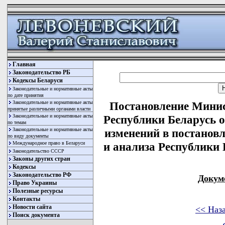
Главная
Законодательство РБ
Кодексы Беларуси
Законодательные и нормативные акты
по дате принятия
Законодательные и нормативные акты
Постановление Минис
принятые различными органами власти
Законодательные и нормативные акты
Республики Беларусь о
по темам
Законодательные и нормативные акты
изменений в постанов
по виду документы
Международное право в Беларуси
и анализа Республики Б
Законодательство СССР
Законы других стран
Кодексы
Законодательство РФ
Докум
Право Украины
Полезные ресурсы
Контакты
Новости сайта
<< Наз
Поиск документа