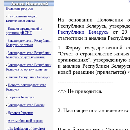
Полезные ресурсы
-
Таможенный кодекс
На основании Положения о
таможенного союза
Республики Беларусь, утвержд
-
Каталог предприятий и
Республики Беларусь
от 29 а
организаций СНГ
статистики и анализа Респуб
-
Законодательство Республики
Беларусь по темам
1. Форму государственной ст
-
Законодательство Республики
"Отчет о строительстве жилых
Беларусь по дате принятия
организациях", утвержденную 
-
Законодательство Республики
и анализа Республики Беларусь
Беларусь по органу принятия
новой редакции (прилагается) 
-
Законы Республики Беларусь
--------------------------------
-
Новости законодательства
Беларуси
<*> Не приводится.
-
Тюрьмы Беларуси
-
Законодательство России
2. Настоящее постановление вст
-
Деловая Украина
-
Автомобильный портал
-
The legislation of the Great
Первый заместитель Министр