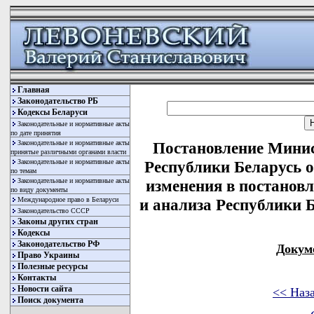
Главная
Законодательство РБ
Кодексы Беларуси
Законодательные и нормативные акты
по дате принятия
Законодательные и нормативные акты
Постановление Минис
принятые различными органами власти
Законодательные и нормативные акты
Республики Беларусь о
по темам
Законодательные и нормативные акты
изменения в постанов
по виду документы
Международное право в Беларуси
и анализа Республики Б
Законодательство СССР
Законы других стран
Кодексы
Законодательство РФ
Докум
Право Украины
Полезные ресурсы
Контакты
Новости сайта
<< Наз
Поиск документа