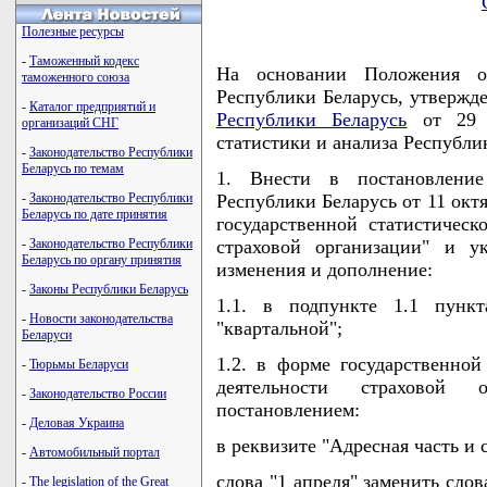
Полезные ресурсы
-
Таможенный кодекс
На основании Положения о
таможенного союза
Республики Беларусь, утвержд
-
Каталог предприятий и
Республики Беларусь
от 29 а
организаций СНГ
статистики и анализа Респуб
-
Законодательство Республики
Беларусь по темам
1. Внести в постановление
-
Законодательство Республики
Республики Беларусь от 11 окт
Беларусь по дате принятия
государственной статистическ
-
Законодательство Республики
страховой организации" и у
Беларусь по органу принятия
изменения и дополнение:
-
Законы Республики Беларусь
1.1. в подпункте 1.1 пункт
-
Новости законодательства
"квартальной";
Беларуси
1.2. в форме государственной
-
Тюрьмы Беларуси
деятельности страховой 
-
Законодательство России
постановлением:
-
Деловая Украина
в реквизите "Адресная часть и 
-
Автомобильный портал
слова "1 апреля" заменить слов
-
The legislation of the Great