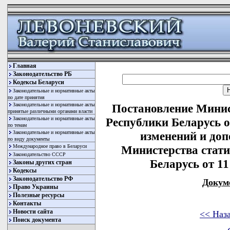
Главная
Законодательство РБ
Кодексы Беларуси
Законодательные и нормативные акты
по дате принятия
Законодательные и нормативные акты
Постановление Минис
принятые различными органами власти
Законодательные и нормативные акты
Республики Беларусь о
по темам
Законодательные и нормативные акты
изменений и доп
по виду документы
Международное право в Беларуси
Министерства стати
Законодательство СССР
Беларусь от 11
Законы других стран
Кодексы
Законодательство РФ
Докум
Право Украины
Полезные ресурсы
Контакты
Новости сайта
<< Наз
Поиск документа