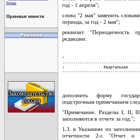
Britain
год - 1 апреля";
слова "2 мая" заменить словами
Правовые новости
периода, за год - 2 мая";
реквизит "Периодичность п
редакции:
"

------------------------------------
¦                  Квартальная      
------------------------------------
                                   
дополнить форму государс
подстрочным примечанием сле
"Примечание. Разделы I, II, I
заполняются в отчете за год.";
1.3. в Указаниях по заполнен
отчетности 2-с "Отчет о д