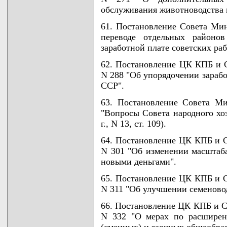
обслуживания животноводства 
61. Постановление Совета Мин
переводе отдельных районо
заработной плате советских ра
62. Постановление ЦК КПБ и С
N 288 "Об упорядочении зарабо
ССР".
63. Постановление Совета М
"Вопросы Совета народного хо
г., N 13, ст. 109).
64. Постановление ЦК КПБ и С
N 301 "Об изменении масштаб
новыми деньгами".
65. Постановление ЦК КПБ и С
N 311 "Об улучшении семеновод
66. Постановление ЦК КПБ и С
N 332 "О мерах по расширен
(сменных) и заочных общеобра