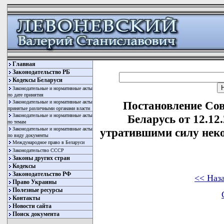
Главная
Законодательство РБ
Кодексы Беларуси
Законодательные и нормативные акты
по дате принятия
Законодательные и нормативные акты
Постановление Со
принятые различными органами власти
Законодательные и нормативные акты
Беларусь от 12.12
по темам
Законодательные и нормативные акты
утратившими силу нек
по виду документы
Международное право в Беларуси
Законодательство СССР
Законы других стран
Кодексы
Законодательство РФ
<< Наз
Право Украины
Полезные ресурсы
Контакты
Новости сайта
Поиск документа