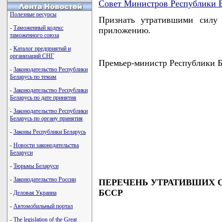
Совет Министров Республики Б
Полезные ресурсы
Признать утратившими силу 
-
Таможенный кодекс
приложению.
таможенного союза
-
Каталог предприятий и
организаций СНГ
Премьер-министр Республики
-
Законодательство Республики
Беларусь по темам
-
Законодательство Республики
Беларусь по дате принятия
-
Законодательство Республики
Беларусь по органу принятия
-
Законы Республики Беларусь
-
Новости законодательства
Беларуси
-
Тюрьмы Беларуси
-
Законодательство России
ПЕРЕЧЕНЬ УТРАТИВШИХ 
БССР
-
Деловая Украина
-
Автомобильный портал
-
The legislation of the Great