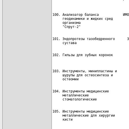
100. Анализатор баланса            ИМО
     геодинамики и жидких сред

     организма

101. Эндопротезы тазобедренного      З
102. Гильзы для зубных коронок        
103. Инструменты, минипластины и      
     шурупы для остеосинтеза и

104. Инструменты медицинские          
     металлические                    
105. Инструменты медицинские          
     металлические для хирургии       