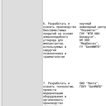
                                      
6. Разработать и      научный         
освоить производство  инженерный центр
биосовместимых        "Плазмотег"

покрытий на основе    ГНУ "ФТИ НАН    
алмазоподобного       Беларуси",      
углерода для          НП ООО

имплантантов,         "Медбиотех",    
используемых в        ГУ "БелНИИТО"   
хирургии                              
позвоночника и

травматологии                         
                                      
7. Разработать и      ОАО "Лента",    
освоить технологию,   ГВУУ "БелМАПО"  
провести

модернизацию                          
оборудования и                        
организовать

производство                          