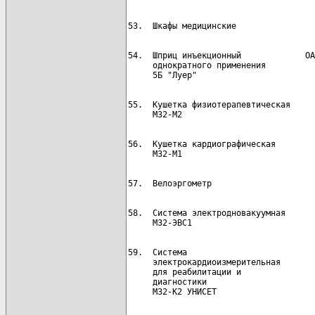
54.  Шприц инъекционный             ОА
     однократного применения          
55.  Кушетка физиотерапевтическая     
56.  Кушетка кардиографическая        
58.  Система электродновакуумная      
59.  Система                          
     электрокардиоизмерительная

     для реабилитации и

     диагностики
