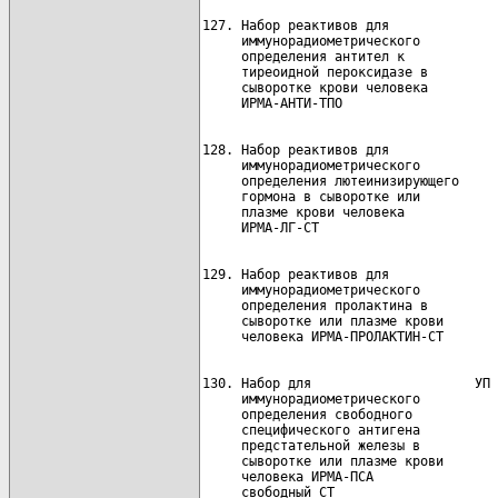
127. Набор реактивов для              
     иммунорадиометрического

     определения антител к

     тиреоидной пероксидазе в

     сыворотке крови человека

128. Набор реактивов для              
     иммунорадиометрического

     определения лютеинизирующего

     гормона в сыворотке или

     плазме крови человека

129. Набор реактивов для              
     иммунорадиометрического

     определения пролактина в

     сыворотке или плазме крови

130. Набор для                     УП 
     иммунорадиометрического          
     определения свободного

     специфического антигена

     предстательной железы в

     сыворотке или плазме крови

     человека ИРМА-ПСА
