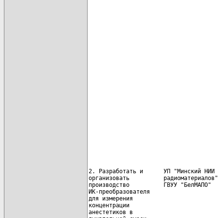
                                      
                                      
                                      
                                      
                                      
                                      
                                      
                                      
2. Разработать и      УП "Минский НИИ 
организовать          радиоматериалов"
производство          ГВУУ "БелМАПО"

ИК-преобразователя                    
для измерения                         
концентрации

анестетиков в                         