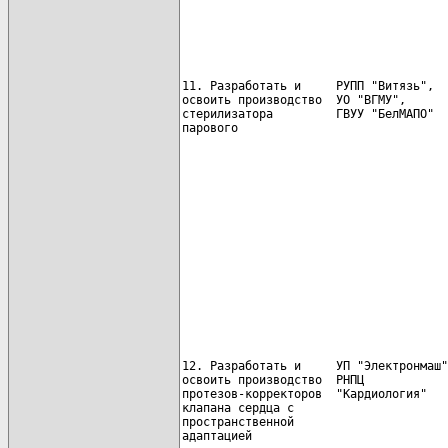
                                      
11. Разработать и     РУПП "Витязь",  
освоить производство  УО "ВГМУ",      
стерилизатора         ГВУУ "БелМАПО"

парового                              
                                      
                                      
                                      
                                      
12. Разработать и     УП "Электронмаш"
освоить производство  РНПЦ            
протезов-корректоров  "Кардиология"

клапана сердца с                      
пространственной                      
адаптацией
