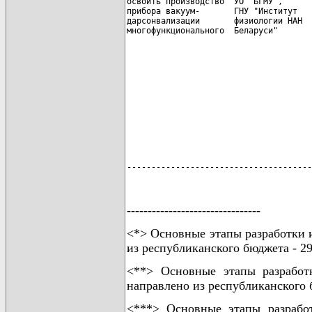
освоить производство  УО "БГМУ",      
прибора вакуум-       ГНУ "Институт

дарсонвализации       физиологии НАН  
                                      
                                      
                                      
                                      
                                      
--------------------------------------
--------------------------------
<*> Основные этапы разработки и
из республиканского бюджета - 29
<**> Основные этапы разработ
направлено из республиканского б
<***> Основные этапы разрабо