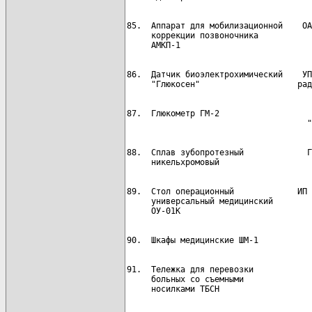
85.  Аппарат для мобилизационной    ОА
     коррекции позвоночника

86.  Датчик биоэлектрохимический    УП
87.  Глюкометр ГМ-2                   
88.  Сплав зубопротезный             Г
89.  Стол операционный             ИП 
     универсальный медицинский        
91.  Тележка для перевозки            
     больных со съемными
