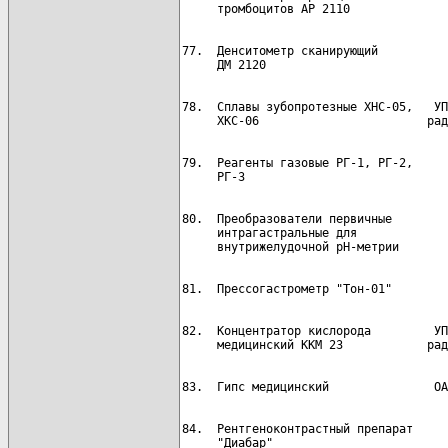
77.  Денситометр сканирующий          
78.  Сплавы зубопротезные ХНС-05,   УП
79.  Реагенты газовые РГ-1, РГ-2,     
80.  Преобразователи первичные        
     интрагастральные для

82.  Концентратор кислорода         УП
84.  Рентгеноконтрастный препарат     