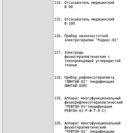
114. Отсасыватель медицинский         
115. Отсасыватель медицинский         
116. Прибор низкочастотной            
117. Электроды                        
     физиотерапевтические с           
     токопроводящей углеродистой

118. Прибор рефлексотерапевта         
     "ЛИНТАЙ-02" (модификация

119. Аппарат многофункциональный      
     физиорефлексотерапевтический

     "РЕФТОН-01"(модификация

120. Аппарат многофункциональный      
     физиотерапевтический

     "РЕФТОН-01" (модификации
