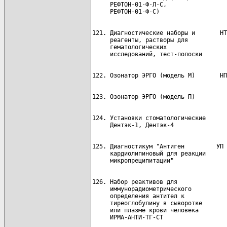
     РЕФТОН-01-Ф-Л-С,

121. Диагностические наборы и       НТ
     реагенты, растворы для           
     гематологических

124. Установки стоматологические      
125. Диагностикум "Антиген         УП 
     кардиолипиновый для реакции      
126. Набор реактивов для              
     иммунорадиометрического

     определения антител к

     тиреоглобулину в сыворотке

     или плазме крови человека
