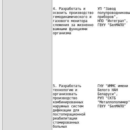
4. Разработать и      УП "Завод       
освоить производство  полупроводниковы
гемодинамического и   приборов",

газового монитора     НПО "Интеграл", 
слежения за жизненно  ГВУУ "БелМАПО"  
важными функциями

организма                             
                                      
                                      
                                      
5. Разработать        ГНУ "ИММС имени 
технологию и          Белого НАН      
организовать          Беларуси",

производство          РУП "СКТБ       
комбинированных       "Металлополимер"
наружных систем       ГВУУ "БелМАПО"

дефекации для                         
постоперационной                      
реабилитации                          
стомированных

больных                               