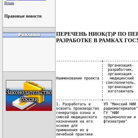
Britain
Правовые новости
ПЕРЕЧЕНЬ НИОК(Т)Р ПО П
РАЗРАБОТКЕ В РАМКАХ ГОС
---------------------+----------------
                     ¦  Организация-  
                     ¦  разработчик,  
                     ¦  организация - 
Наименование проекта ¦   медицинский  
                     ¦ соисполнитель, 
                     ¦  организация-  
                     ¦  изготовитель  
                     ¦                
---------------------+----------------
1. Разработать и      УП "Минский НИИ 
освоить производство  радиоматериалов"
генератора озона и    ГУ "НИИ

смесей медицинского   пульмонологии и 
назначения на его     фтизиатрии"     
основе для                            
применения их в                       