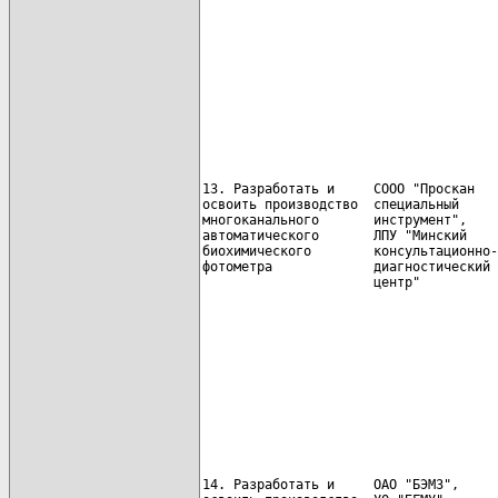
                                      
                                      
                                      
13. Разработать и     СООО "Проскан   
освоить производство  специальный     
многоканального       инструмент",

автоматического       ЛПУ "Минский    
биохимического        консультационно-
фотометра             диагностический

                      центр"          
                                      
                                      
                                      
14. Разработать и     ОАО "БЭМЗ",     