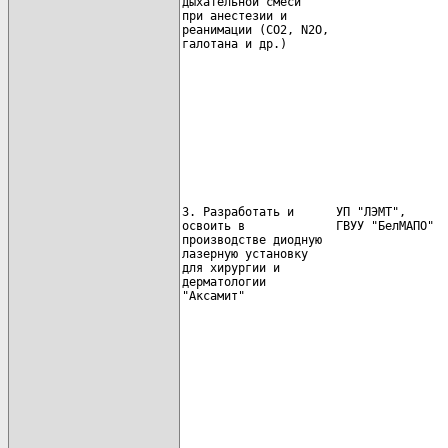
дыхательной смеси                     
при анестезии и                       
реанимации (CO2, N2O,

галотана и др.)                       
                                      
                                      
3. Разработать и      УП "ЛЭМТ",      
освоить в             ГВУУ "БелМАПО"  
производстве диодную

лазерную установку                    
для хирургии и                        
дерматологии

"Аксамит"                             
                                      
                                      
                                      