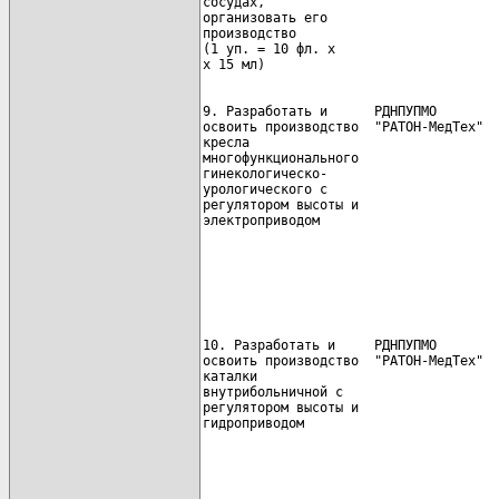
сосудах,                              
организовать его                      
производство

(1 уп. = 10 фл. x                     
9. Разработать и      РДНПУПМО        
освоить производство  "РАТОН-МедТех"  
кресла

многофункционального                  
гинекологическо-                      
урологического с                      
регулятором высоты и

электроприводом                       
                                      
10. Разработать и     РДНПУПМО        
освоить производство  "РАТОН-МедТех"  
каталки

внутрибольничной с                    
регулятором высоты и                  
                                      