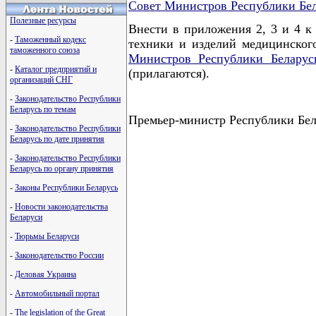
Совет Министров Республики Бе
Полезные ресурсы
Внести в приложения 2, 3 и 4 к
-
Таможенный кодекс
техники и изделий медицинского
таможенного союза
Министров Республики Беларус
-
Каталог предприятий и
(прилагаются).
организаций СНГ
-
Законодательство Республики
Беларусь по темам
Премьер-министр Республики Б
-
Законодательство Республики
Беларусь по дате принятия
-
Законодательство Республики
Беларусь по органу принятия
-
Законы Республики Беларусь
-
Новости законодательства
Беларуси
-
Тюрьмы Беларуси
-
Законодательство России
-
Деловая Украина
-
Автомобильный портал
-
The legislation of the Great