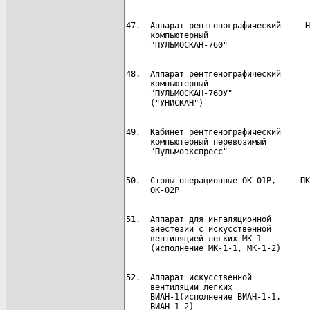
47.  Аппарат рентгенографический     Н
     компьютерный

48.  Аппарат рентгенографический      
     компьютерный

     "ПУЛЬМОСКАН-760У"

49.  Кабинет рентгенографический      
     компьютерный перевозимый

50.  Столы операционные ОК-01Р,     ПК
51.  Аппарат для ингаляционной        
     анестезии с искусственной

     вентиляцией легких МК-1

52.  Аппарат искусственной            
     вентиляции легких

     ВИАН-1(исполнение ВИАН-1-1,
