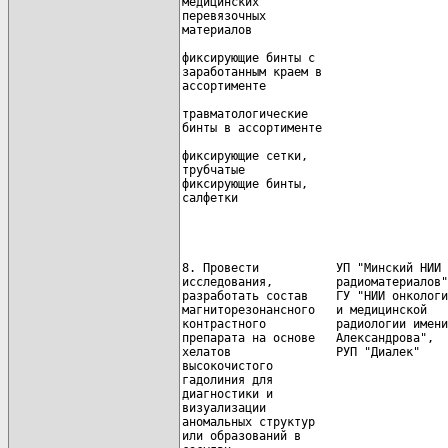
медицинских                           
перевязочных                          
материалов

                                      
фиксирующие бинты с                   
заработанным краем в

ассортименте                          
                                      
травматологические

бинты в ассортименте                  
                                      
фиксирующие сетки,

трубчатые                             
фиксирующие бинты,                    
салфетки

                                      
8. Провести           УП "Минский НИИ 
исследования,         радиоматериалов"
разработать состав    ГУ "НИИ онкологи
магниторезонансного   и медицинской   
контрастного          радиологии имени
препарата на основе   Александрова",

хелатов               РУП "Диалек"    
высокочистого                         
гадолиния для

диагностики и                         
визуализации                          
аномальных структур                   
или образований в
