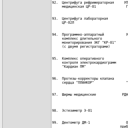
92.  Центрифуга рефрижераторная     УП
93.  Центрифуга лабораторная          
94.  Программно-аппаратный           У
     комплекс длительного

     мониторирования ЭКГ "КР-01"

95.  Комплекс оперативного            
     контроля электрокардиограмм

96.  Протезы-корректоры клапана       
97.  Ширмы медицинские             РДН
99.  Дентометр ДМ-1                  О
                                  приб