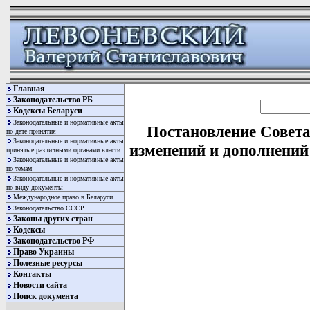
Главная
Законодательство РБ
Кодексы Беларуси
Законодательные и нормативные акты
Постановление Совета
по дате принятия
Законодательные и нормативные акты
изменений и дополнений
принятые различными органами власти
Законодательные и нормативные акты
по темам
Законодательные и нормативные акты
по виду документы
Международное право в Беларуси
Законодательство СССР
Законы других стран
Кодексы
Законодательство РФ
Право Украины
Полезные ресурсы
Контакты
Новости сайта
Поиск документа