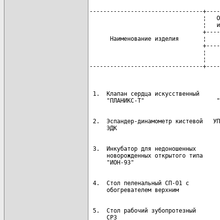
---------------------------------+----
                                 ¦   О
                                 ¦   и
                                 +----
      Наименование изделия       ¦    
                                 +----
                                 ¦    
                                 ¦    
---------------------------------+----
 1.  Клапан сердца искусственный      
 2.  Эспандер-динамометр кистевой   УП
 3.  Инкубатор для недоношенных       
     новорожденных открытого типа     
 4.  Стол пеленальный СП-01 с         
 5.  Стол рабочий зубопротезный       