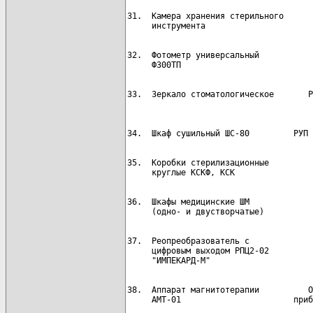
31.  Камера хранения стерильного      
32.  Фотометр универсальный           
33.  Зеркало стоматологическое       Р
35.  Коробки стерилизационные         
36.  Шкафы медицинские ШМ             
37.  Реопреобразователь с             
     цифровым выходом РПЦ2-02

38.  Аппарат магнитотерапии          О
     АМТ-01                       приб