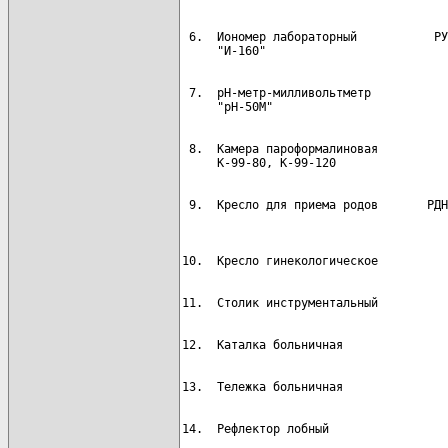
 6.  Иономер лабораторный           РУ
 7.  pH-метр-милливольтметр           
 8.  Камера пароформалиновая          
 9.  Кресло для приема родов       РДН