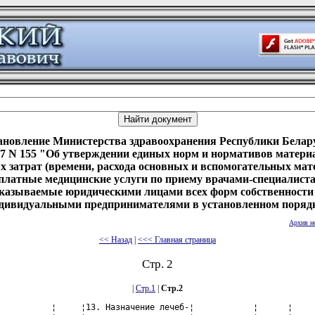
ановление Министерства здравоохранения Республики Белару
07 N 155 "Об утверждении единых норм и нормативов матери
х затрат (времени, расхода основных и вспомогательных мат
платные медицинские услуги по приему врачами-специалист
казываемые юридическими лицами всех форм собственности
дивидуальными предпринимателями в установленном поряд
Архив н
<< Назад
|
<<< Главная страница
Стр. 2
|
Стр.1
|
Стр.2
    ¦      ¦
¦    ¦              ¦     ¦перикарда.           ¦            ¦      ¦
¦    ¦              ¦     ¦5. Аускультация при  ¦            ¦      ¦
¦    ¦              ¦     ¦патологии сердца и   ¦            ¦      ¦
¦    ¦              ¦     ¦перикарда, сосудистой¦            ¦      ¦
¦    ¦              ¦     ¦патологии.           ¦            ¦      ¦
¦    ¦              ¦     ¦6. Измерение частоты ¦            ¦      ¦
¦    ¦              ¦     ¦дыхания.             ¦            ¦      ¦
¦    ¦              ¦     ¦7. Измерение частоты ¦            ¦      ¦
¦    ¦              ¦     ¦сердцебиения.        ¦            ¦      ¦
¦    ¦              ¦     ¦8. Исследование      ¦            ¦      ¦
¦    ¦              ¦     ¦пульса.              ¦            ¦      ¦
¦    ¦              ¦     ¦9. Измерение арте-   ¦            ¦      ¦
¦    ¦              ¦     ¦риального давления на¦            ¦      ¦
¦    ¦              ¦     ¦периферических       ¦            ¦      ¦
¦    ¦              ¦     ¦артериях.            ¦            ¦      ¦
¦    ¦              ¦     ¦10. Расшифровка, опи-¦            ¦      ¦
¦    ¦              ¦     ¦сание и интерпретация¦            ¦      ¦
¦    ¦              ¦     ¦электрокардиографиче-¦            ¦      ¦
¦    ¦              ¦     ¦ских данных.         ¦            ¦      ¦
¦    ¦              ¦     ¦11. Назначение       ¦            ¦      ¦
¦    ¦              ¦     ¦лекарственной терапии¦            ¦      ¦
¦    ¦              ¦     ¦при заболеваниях     ¦            ¦      ¦
¦    ¦              ¦     ¦сердца и перикарда,  ¦            ¦      ¦
¦    ¦              ¦     ¦крупных кровеносных  ¦            ¦      ¦
¦    ¦              ¦     ¦сосудов.             ¦            ¦      ¦
¦    ¦              ¦     ¦12. Назначение       ¦            ¦      ¦
¦    ¦              ¦     ¦диетической терапии  ¦            ¦      ¦
¦    ¦              ¦     ¦при заболеваниях     ¦            ¦      ¦
¦    ¦              ¦     ¦сердца и перикарда,  ¦            ¦      ¦
¦    ¦              ¦     ¦крупных кровеносных  ¦            ¦      ¦
¦    ¦              ¦     ¦сосудов.             ¦            ¦      ¦
¦    ¦              ¦     ¦13. Назначение лечеб-¦            ¦      ¦
¦    ¦              ¦     ¦но-оздоровительного  ¦            ¦      ¦
¦    ¦              ¦     ¦режима при           ¦            ¦      ¦
¦    ¦              ¦     ¦заболеваниях сердца и¦            ¦      ¦
¦    ¦              ¦     ¦перикарда, крупных   ¦            ¦      ¦
¦    ¦              ¦     ¦кровеносных сосудов  ¦            ¦      ¦
+----+--------------+-----+---------------------+------------+------+
¦2.8 ¦Повторный     ¦прием¦1. Сбор жалоб и      ¦Врач-       ¦  15  ¦
¦    ¦прием врачом- ¦     ¦анамнеза при         ¦невролог    ¦      ¦
¦    ¦неврологом    ¦     ¦патологии центральной¦Медицинская ¦  15  ¦
¦    ¦              ¦     ¦нервной системы и    ¦сестра      ¦      ¦
¦    ¦              ¦     ¦головного мозга.     ¦            ¦      ¦
¦    ¦              ¦     ¦2. Визуальное        ¦            ¦      ¦
¦    ¦              ¦     ¦исследование при     ¦            ¦      ¦
¦    ¦              ¦     ¦патологии центральной¦            ¦      ¦
¦    ¦              ¦     ¦нервной системы и    ¦            ¦      ¦
¦    ¦              ¦     ¦головного мозга.     ¦            ¦      ¦
¦    ¦              ¦     ¦3. Пальпация при     ¦            ¦      ¦
¦    ¦              ¦     ¦патологии центральной¦            ¦      ¦
¦    ¦              ¦     ¦нервной системы и    ¦            ¦      ¦
¦    ¦              ¦     ¦головного мозга.     ¦            ¦      ¦
¦    ¦              ¦     ¦4. Исследование      ¦            ¦      ¦
¦    ¦              ¦     ¦чувствительной и дви-¦            ¦      ¦
¦    ¦              ¦     ¦гательной сферы при  ¦            ¦      ¦
¦    ¦              ¦     ¦патологии центральной¦            ¦      ¦
¦    ¦              ¦     ¦нервной системы и    ¦            ¦      ¦
¦    ¦              ¦     ¦головного мозга.     ¦            ¦      ¦
¦    ¦              ¦     ¦5. Сбор жалоб и анам-¦            ¦      ¦
¦    ¦              ¦     ¦неза при патологии   ¦            ¦      ¦
¦    ¦              ¦     ¦периферической       ¦            ¦      ¦
¦    ¦              ¦     ¦нервной системы.     ¦            ¦      ¦
¦    ¦              ¦     ¦6. Визуальное иссле- ¦            ¦      ¦
¦    ¦              ¦     ¦дование при патологии¦            ¦      ¦
¦    ¦              ¦     ¦периферической       ¦            ¦      ¦
¦    ¦              ¦     ¦нервной системы.     ¦            ¦      ¦
¦    ¦              ¦     ¦7. Пальпация при     ¦            ¦      ¦
¦    ¦              ¦     ¦патологии перифериче-¦            ¦      ¦
¦    ¦              ¦     ¦ской нервной системы.¦            ¦      ¦
¦    ¦              ¦     ¦8. Исследование      ¦            ¦      ¦
¦    ¦              ¦     ¦чувствительной и     ¦            ¦      ¦
¦    ¦              ¦     ¦двигательной сферы   ¦            ¦      ¦
¦    ¦              ¦     ¦при патологии        ¦            ¦      ¦
¦    ¦              ¦     ¦периферической       ¦            ¦      ¦
¦    ¦              ¦     ¦нервной системы.     ¦            ¦      ¦
¦    ¦              ¦     ¦9. Назначение        ¦            ¦      ¦
¦    ¦              ¦     ¦лекарственной терапии¦            ¦      ¦
¦    ¦              ¦     ¦при патологии        ¦            ¦      ¦
¦    ¦              ¦     ¦центральной нервной  ¦            ¦      ¦
¦    ¦              ¦     ¦системы и головного  ¦            ¦      ¦
¦    ¦              ¦     ¦мозга, периферической¦            ¦      ¦
¦    ¦              ¦     ¦нервной системы.     ¦            ¦      ¦
¦    ¦              ¦     ¦10. Назначение       ¦            ¦      ¦
¦    ¦              ¦     ¦диетической терапии  ¦            ¦      ¦
¦    ¦              ¦     ¦при патологии        ¦            ¦      ¦
¦    ¦              ¦     ¦центральной нервной  ¦            ¦      ¦
¦    ¦              ¦     ¦системы и головного  ¦            ¦      ¦
¦    ¦              ¦     ¦мозга, периферической¦            ¦      ¦
¦    ¦              ¦     ¦нервной системы.     ¦            ¦      ¦
¦    ¦              ¦     ¦11. Назначение лечеб-¦            ¦      ¦
¦    ¦              ¦     ¦но-оздоровительного  ¦            ¦      ¦
¦    ¦              ¦     ¦режима при патологии ¦            ¦      ¦
¦    ¦              ¦     ¦центральной нервной  ¦            ¦      ¦
¦    ¦              ¦     ¦системы и головного  ¦            ¦      ¦
¦    ¦              ¦     ¦мозга.               ¦            ¦      ¦
¦    ¦              ¦     ¦12. Назначение лекар-¦            ¦      ¦
¦    ¦              ¦     ¦ственной терапии при ¦            ¦      ¦
¦    ¦              ¦     ¦патологии перифериче-¦            ¦      ¦
¦    ¦              ¦     ¦ской нервной системы.¦            ¦      ¦
¦    ¦              ¦     ¦13. Назначение       ¦            ¦      ¦
¦    ¦              ¦     ¦диетической терапии  ¦            ¦      ¦
¦    ¦              ¦     ¦при патологии        ¦            ¦      ¦
¦    ¦              ¦     ¦периферической       ¦            ¦      ¦
¦    ¦              ¦     ¦нервной системы.     ¦            ¦      ¦
¦    ¦              ¦     ¦14. Назначение       ¦            ¦      ¦
¦    ¦              ¦     ¦лечебно-оздоровитель-¦            ¦      ¦
¦    ¦              ¦     ¦ного режима при пато-¦            ¦      ¦
¦    ¦              ¦     ¦логии периферической ¦            ¦      ¦
¦    ¦              ¦     ¦нервной системы      ¦            ¦      ¦
+----+--------------+-----+---------------------+------------+------+
¦2.9 ¦Повторный     ¦прием¦1. Сбор жалоб и анам-¦Врач-       ¦  15  ¦
¦    ¦прием врачом- ¦     ¦неза при заболеваниях¦нефролог    ¦      ¦
¦    ¦нефрологом    ¦     ¦почек и мочевыдели-  ¦Медицинская ¦  15  ¦
¦    ¦              ¦     ¦тельного тракта.     ¦сестра      ¦      ¦
¦    ¦              ¦     ¦2. Визуальное иссле- ¦            ¦      ¦
¦    ¦              ¦     ¦дование при заболева-¦            ¦      ¦
¦    ¦              ¦     ¦ниях почек и мочевы- ¦            ¦      ¦
¦    ¦              ¦     ¦делительного тракта. ¦            ¦      ¦
¦    ¦              ¦     ¦3. Пальпация при     ¦            ¦      ¦
¦    ¦              ¦     ¦заболеваниях почек и ¦            ¦      ¦
¦    ¦              ¦     ¦мочевыделительного   ¦            ¦      ¦
¦    ¦              ¦     ¦тракта.              ¦            ¦      ¦
¦    ¦              ¦     ¦4. Перкуссия при     ¦           