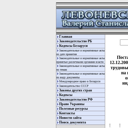
Главная
Законодательство РБ
Кодексы Беларуси
Законодательные и нормативные акты
по дате принятия
Пост
Законодательные и нормативные акты
12.12.20
принятые различными органами власти
Законодательные и нормативные акты
трудовы
по темам
на 
Законодательные и нормативные акты
о
по виду документы
Международное право в Беларуси
ин
Законодательство СССР
Законы других стран
Кодексы
Законодательство РФ
Право Украины
Полезные ресурсы
Контакты
Новости сайта
Поиск документа
¦    ¦              ¦     ¦13. Назначение лечеб-¦            ¦      ¦
¦    ¦              ¦     ¦но-оздоровительного  ¦            ¦      ¦
¦    ¦              ¦     ¦режима при уточненных¦            ¦      ¦
¦    ¦              ¦     ¦заболеваниях         ¦            ¦      ¦
+----+--------------+-----+---------------------+------------+------+
¦2.7 ¦Повторный     ¦прием¦1. Сбор жалоб и анам-¦Врач-       ¦  15  ¦
¦    ¦прием врачом- ¦     ¦неза при патологии   ¦кардиолог   ¦      ¦
¦    ¦кардиологом   ¦     ¦сердца и перикарда,  ¦Медицинская ¦  15  ¦
¦    ¦              ¦     ¦сосудистой патологии.¦сестра      ¦      ¦
¦    ¦              ¦     ¦2. Визуальное        ¦            ¦      ¦
¦    ¦              ¦     ¦исследование при     ¦            ¦      ¦
¦    ¦              ¦     ¦патологии сердца и   ¦            ¦      ¦
¦    ¦              ¦     ¦перикарда, сосудистой¦            ¦      ¦
¦    ¦              ¦     ¦патологии.           ¦            ¦      ¦
¦    ¦              ¦     ¦3. Пальпация при     ¦            ¦      ¦
¦    ¦              ¦     ¦патологии сердца и   ¦            ¦      ¦
¦    ¦              ¦     ¦перикарда, сосудистой¦            ¦      ¦
¦    ¦              ¦     ¦патологии.           ¦            ¦      ¦
¦    ¦              ¦     ¦4. Перкуссия при     ¦            ¦      ¦
¦    ¦              ¦     ¦патологии сердца и   ¦        