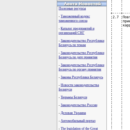
Полезные ресурсы
-
Таможенный кодекс
таможенного союза
-
Каталог предприятий и
организаций СНГ
-
Законодательство Республики
Беларусь по темам
-
Законодательство Республики
Беларусь по дате принятия
-
Законодательство Республики
Беларусь по органу принятия
-
Законы Республики Беларусь
-
Новости законодательства
Беларуси
-
Тюрьмы Беларуси
-
Законодательство России
-
Деловая Украина
-
Автомобильный портал
-
The legislation of the Great