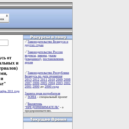
Законодательство Беларуси и
других стран
Законодательство России
кодексы
,
законы
,
указы
сь от
(изьранное)
,
постановления
,
альных и
архив
ериалов)
ами,
Законодательство Республики
Беларусь по дате принятия
:
 и
2013
2012
2011
2010
2009
2008
ке"
2007
2006
2005
2004
2003
2002
2001
2000
до
2000 года
оябрь 2011 года
Защита прав потребителя
ЗОНА
- специальный проект
Бюллетень
"ПРЕДПРИНИМАТЕЛЬ"
- о
предпринимателях.