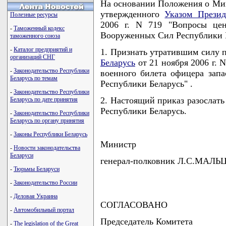
На основании Положения о Мин
утвержденного
Указом Презид
Полезные ресурсы
2006 г. N 719 "Вопросы цен
-
Таможенный кодекс
Вооруженных Сил Республики
таможенного союза
-
Каталог предприятий и
1. Признать утратившим силу 
организаций СНГ
Беларусь
от 21 ноября 2006 г.
-
Законодательство Республики
военного билета офицера запа
Беларусь по темам
Республики Беларусь" .
-
Законодательство Республики
2. Настоящий приказ разослать
Беларусь по дате принятия
Республики Беларусь.
-
Законодательство Республики
Беларусь по органу принятия
-
Законы Республики Беларусь
Министр
-
Новости законодательства
Беларуси
генерал-полковник Л.С.МАЛЬ
-
Тюрьмы Беларуси
-
Законодательство России
-
Деловая Украина
СОГЛАСОВАНО
-
Автомобильный портал
Председатель Комитета
-
The legislation of the Great