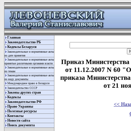
Главная
Законодательство РБ
Кодексы Беларуси
Законодательные и нормативные акты
по дате принятия
Законодательные и нормативные акты
Приказ Министерства
принятые различными органами власти
Законодательные и нормативные акты
от 11.12.2007 N 60 
по темам
Законодательные и нормативные акты
приказа Министерства
по виду документы
Международное право в Беларуси
от 21 но
Законодательство СССР
Законы других стран
Кодексы
Законодательство РФ
<< Наз
Право Украины
Полезные ресурсы
Контакты
Новости сайта
Поиск документа