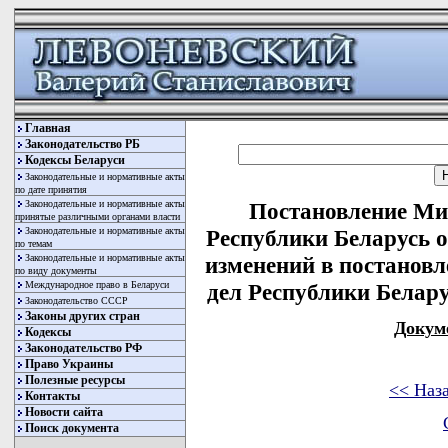
Главная
Законодательство РБ
Кодексы Беларуси
Законодательные и нормативные акты
по дате принятия
Законодательные и нормативные акты
Постановление Ми
принятые различными органами власти
Законодательные и нормативные акты
Республики Беларусь о
по темам
Законодательные и нормативные акты
изменений в постанов
по виду документы
Международное право в Беларуси
дел Республики Беларус
Законодательство СССР
Законы других стран
Докум
Кодексы
Законодательство РФ
Право Украины
Полезные ресурсы
<< Наз
Контакты
Новости сайта
Поиск документа