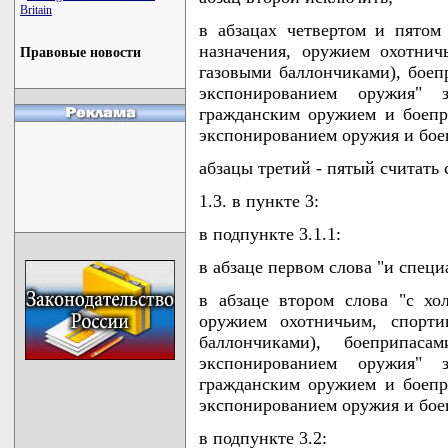
Britain
в абзацах четвертом и пятом
назначения, оружием охотнич
Правовые новости
газовыми баллончиками), боеп
экспонированием оружия"
гражданским оружием и боепр
экспонированием оружия и бое
абзацы третий - пятый считать
1.3. в пункте 3:
в подпункте 3.1.1:
в абзаце первом слова "и спец
в абзаце втором слова "с хо
оружием охотничьим, спорти
баллончиками), боеприпас
экспонированием оружия"
гражданским оружием и боепр
экспонированием оружия и бое
в подпункте 3.2: