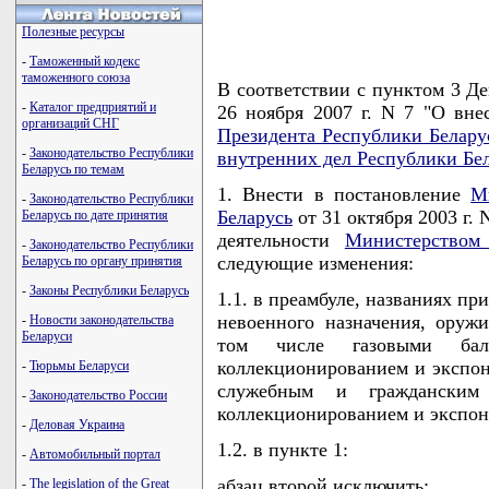
Полезные ресурсы
-
Таможенный кодекс
таможенного союза
В соответствии с пунктом 3 Де
-
Каталог предприятий и
26 ноября 2007 г. N 7 "О вн
организаций СНГ
Президента Республики Белару
-
Законодательство Республики
внутренних дел Республики Бе
Беларусь по темам
1. Внести в постановление
М
-
Законодательство Республики
Беларусь
от 31 октября 2003 г.
Беларусь по дате принятия
деятельности
Министерством
-
Законодательство Республики
следующие изменения:
Беларусь по органу принятия
-
Законы Республики Беларусь
1.1. в преамбуле, названиях п
невоенного назначения, оруж
-
Новости законодательства
Беларуси
том числе газовыми балл
коллекционированием и экспон
-
Тюрьмы Беларуси
служебным и гражданским
-
Законодательство России
коллекционированием и экспон
-
Деловая Украина
1.2. в пункте 1:
-
Автомобильный портал
абзац второй исключить;
-
The legislation of the Great