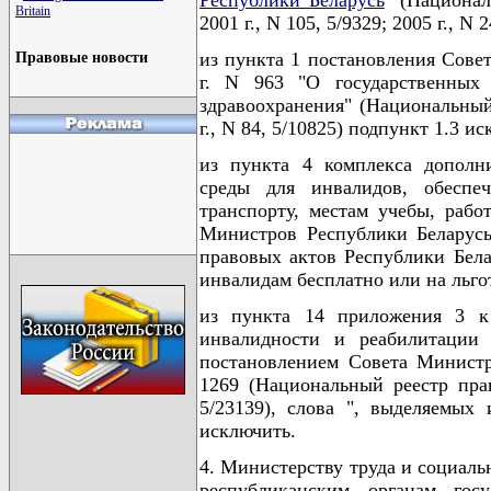
Britain
2001 г., N 105, 5/9329; 2005 г., N
из пункта 1 постановления Сове
Правовые новости
г. N 963 "О государственных
здравоохранения" (Национальный
г., N 84, 5/10825) подпункт 1.3 и
из пункта 4 комплекса дополн
среды для инвалидов, обеспе
транспорту, местам учебы, рабо
Министров Республики Беларусь
правовых актов Республики Белар
инвалидам бесплатно или на льго
из пункта 14 приложения 3 к
инвалидности и реабилитации
постановлением Совета Министр
1269 (Национальный реестр прав
5/23139), слова ", выделяемых
исключить.
4. Министерству труда и социал
республиканским органам гос