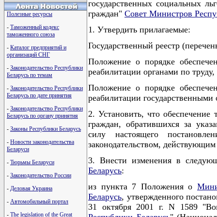
государственных социальных льг
граждан"
Совет Министров Респу
Полезные ресурсы
-
Таможенный кодекс
1. Утвердить прилагаемые:
таможенного союза
Государственный реестр (перечен
-
Каталог предприятий и
организаций СНГ
Положение о порядке обеспече
-
Законодательство Республики
реабилитации органами по труду,
Беларусь по темам
Положение о порядке обеспече
-
Законодательство Республики
Беларусь по дате принятия
реабилитации государственными 
-
Законодательство Республики
2. Установить, что обеспечение
Беларусь по органу принятия
граждан, обратившихся за указ
-
Законы Республики Беларусь
силу настоящего постановлен
-
Новости законодательства
законодательством, действующим 
Беларуси
3. Внести изменения в следую
-
Тюрьмы Беларуси
Беларусь
:
-
Законодательство России
из пункта 7 Положения о
Мини
-
Деловая Украина
Беларусь
, утвержденного постан
-
Автомобильный портал
31 октября 2001 г. N 1589 "В
-
The legislation of the Great
Республики Беларусь
" (Национал