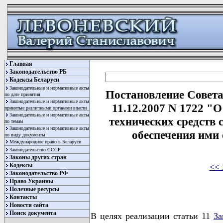
Главная
Законодательство РБ
Кодексы Беларуси
Законодательные и нормативные акты
Постановление Совета
по дате принятия
Законодательные и нормативные акты
11.12.2007 N 1722 "О
принятые различными органами власти
Законодательные и нормативные акты
технических средств 
по темам
Законодательные и нормативные акты
обеспечения ими
по виду документы
Международное право в Беларуси
Законодательство СССР
Законы других стран
<< 
Кодексы
Законодательство РФ
Право Украины
Полезные ресурсы
Контакты
Новости сайта
Поиск документа
В целях реализации статьи 11
За