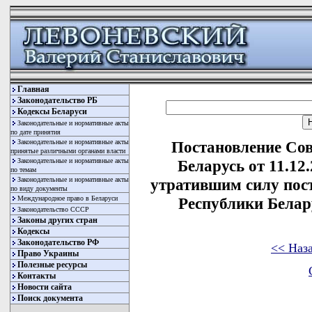
Главная
Законодательство РБ
Кодексы Беларуси
Законодательные и нормативные акты
по дате принятия
Законодательные и нормативные акты
Постановление Со
принятые различными органами власти
Законодательные и нормативные акты
Беларусь от 11.12
по темам
Законодательные и нормативные акты
утратившим силу пос
по виду документы
Международное право в Беларуси
Республики Белару
Законодательство СССР
Законы других стран
Кодексы
Законодательство РФ
<< Наз
Право Украины
Полезные ресурсы
Контакты
Новости сайта
Поиск документа