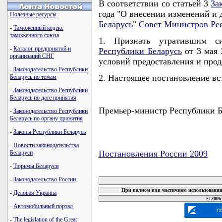
В соответствии со статьей 3
За
года "О внесении изменений и
Полезные ресурсы
Беларусь
"
Совет Министров Ре
-
Таможенный кодекс
таможенного союза
1. Признать утратившим с
-
Каталог предприятий и
Республики Беларусь
от 3 мая 
организаций СНГ
условий предоставления и прод
-
Законодательство Республики
2. Настоящее постановление вст
Беларусь по темам
-
Законодательство Республики
Беларусь по дате принятия
Премьер-министр Республики
-
Законодательство Республики
Беларусь по органу принятия
-
Законы Республики Беларусь
-
Новости законодательства
Постановления России 2009
Беларуси
-
Тюрьмы Беларуси
карта новых документов
-
Законодательство России
При полном или частичном использовании 
-
Деловая Украина
© 2006
-
Автомобильный портал
-
The legislation of the Great