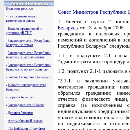
Полезные ресурсы
Совет Министров Республики Б
-
Таможенный кодекс
таможенного союза
1. Внести в пункт 2 поста
Беларусь
от 13 декабря 2005 г.
-
Каталог предприятий и
организаций СНГ
гражданами в налоговых ор
изменений и дополнений в не
-
Законодательство Республики
Беларусь по темам
Республики Беларусь" следующ
-
Законодательство Республики
1.1. в подпункте 2.1 слова
Беларусь по дате принятия
"административные процедуры 
-
Законодательство Республики
Беларусь по органу принятия
1.2. подпункт 2.1-1 изложить 
-
Законы Республики Беларусь
"2.1-1. в заявлении указыв
-
Новости законодательства
жительства гражданина; наз
Беларуси
обратился гражданин; наим
-
Тюрьмы Беларуси
отчество физического лица)
справка (за исключением 
-
Законодательство России
индивидуальных предпринимате
-
Деловая Украина
уплате подоходного налога с ф
-
Автомобильный портал
на недвижимость в отношен
-
The legislation of the Great
имущества); цель представления