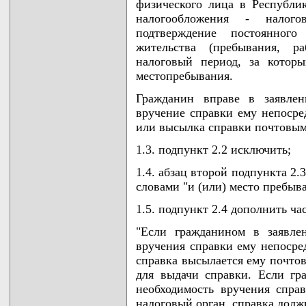
физического лица в Республи
налогообложения - налог
подтверждение постоянного
жительства (пребывания, р
налоговый период, за которы
местопребывания.
Гражданин вправе в заявлен
вручение справки ему непосре
или высылка справки почтовым
1.3. подпункт 2.2 исключить;
1.4. абзац второй подпункта 2.
словами "и (или) место пребыв
1.5. подпункт 2.4 дополнить ч
"Если гражданином в заявле
вручения справки ему непосред
справка высылается ему почто
для выдачи справки. Если гр
необходимость вручения спра
налоговый орган, справка дол