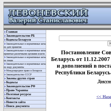
Главная
Законодательство РБ
Кодексы Беларуси
Законодательные и нормативные акты
по дате принятия
Законодательные и нормативные акты
Постановление Со
принятые различными органами власти
Законодательные и нормативные акты
Беларусь от 11.12.200
по темам
Законодательные и нормативные акты
и дополнений в пос
по виду документы
Международное право в Беларуси
Республики Беларусь 
Законодательство СССР
Законы других стран
Докум
Кодексы
Законодательство РФ
Право Украины
Полезные ресурсы
<< Наз
Контакты
Новости сайта
Поиск документа